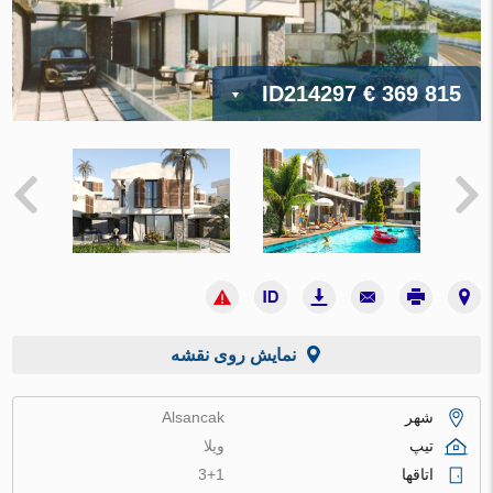
ID214297
€ 369 815
نمایش روی نقشه
شهر
Alsancak
تیپ
ویلا
اتاقها
3+1