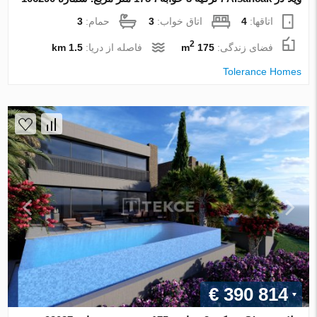
اتاقها:
4
اتاق خواب:
3
حمام:
3
2
فضای زندگی:
175 m
فاصله از دریا:
1.5 km
Tolerance Homes
€ 390 814