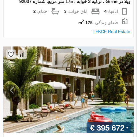
ویلا در Girne ، ترکیه 3 خوابه ، 175 متر مربع. شماره 92037
اتاقها:
4
اتاق خواب:
3
حمام:
2
2
فضای زندگی:
175 m
TEKCE Real Estate
€ 395 672