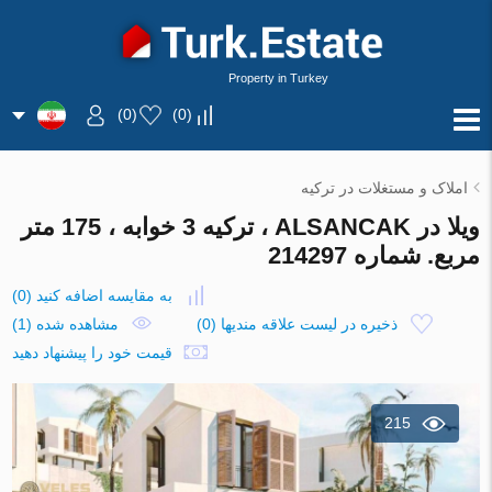
Property in Turkey
)
0
(
)
0
(
املاک و مستغلات در ترکیه
ویلا در ALSANCAK ، ترکیه 3 خوابه ، 175 متر
مربع. شماره 214297
به مقایسه اضافه کنید
(
0
)
ذخیره در لیست علاقه مندیها
(
0
)
مشاهده شده (1)
قیمت خود را پیشنهاد دهید
215