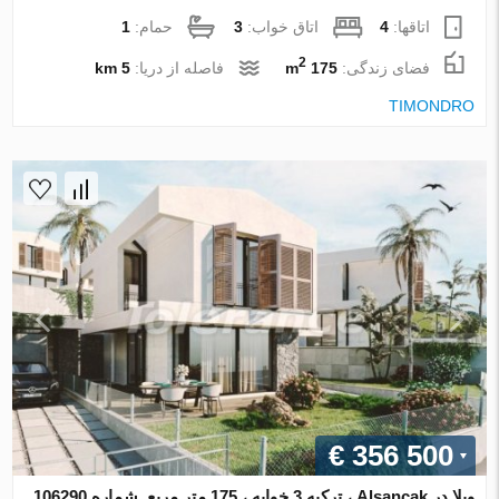
اتاقها:
4
اتاق خواب:
3
حمام:
1
2
فضای زندگی:
175 m
فاصله از دریا:
5 km
TIMONDRO
€ 356 500
ویلا در Alsancak ، ترکیه 3 خوابه ، 175 متر مربع. شماره 106290