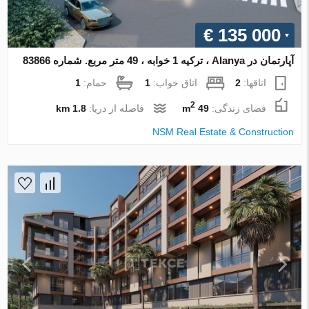
€ 135 000
آپارتمان در Alanya ، ترکیه 1 خوابه ، 49 متر مربع. شماره 83866
اتاقها:
2
اتاق خواب:
1
حمام:
1
2
فضای زندگی:
49 m
فاصله از دریا:
1.8 km
NSM Real Estate & Construction