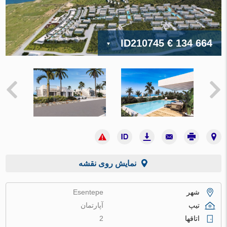
ID210745
€ 134 664
نمایش روی نقشه
شهر
Esentepe
تیپ
آپارتمان
اتاقها
2