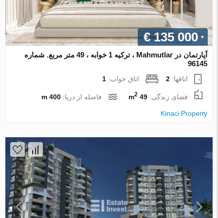
€ 135 000
آپارتمان در Mahmutlar ، ترکیه 1 خوابه ، 49 متر مربع. شماره
96145
اتاقها:
2
اتاق خواب:
1
2
فضای زندگی:
49 m
فاصله از دریا:
400 m
Kinaci Property