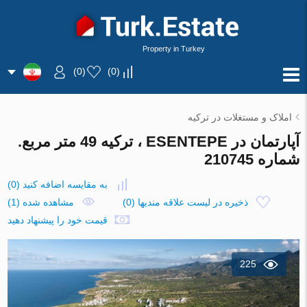
Property in Turkey
)
0
(
)
0
(
املاک و مستغلات در ترکیه
آپارتمان در ESENTEPE ، ترکیه 49 متر مربع.
شماره 210745
به مقایسه اضافه کنید
(
0
)
ذخیره در لیست علاقه مندیها
(
0
)
مشاهده شده (1)
قیمت خود را پیشنهاد دهید
225