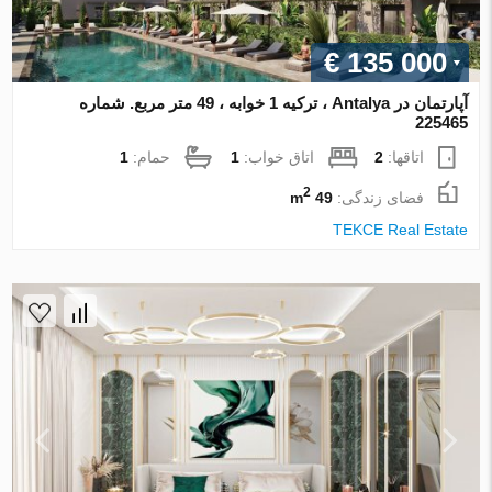
€ 135 000
آپارتمان در Antalya ، ترکیه 1 خوابه ، 49 متر مربع. شماره
225465
اتاقها:
2
اتاق خواب:
1
حمام:
1
2
فضای زندگی:
49 m
TEKCE Real Estate