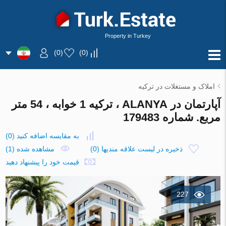
Property in Turkey
)
0
(
)
0
(
املاک و مستغلات در ترکیه
آپارتمان در ALANYA ، ترکیه 1 خوابه ، 54 متر
مربع. شماره 179483
به مقایسه اضافه کنید
(
0
)
ذخیره در لیست علاقه مندیها
(
0
)
مشاهده شده (1)
قیمت خود را پیشنهاد دهید
227