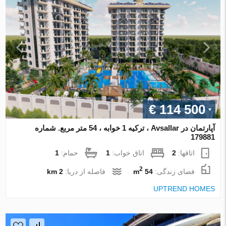
€ 114 500
آپارتمان در Avsallar ، ترکیه 1 خوابه ، 54 متر مربع. شماره
179881
اتاقها:
2
اتاق خواب:
1
حمام:
1
2
فضای زندگی:
54 m
فاصله از دریا:
2 km
UPTREND HOMES