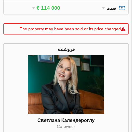
€ 114 000
قیمت
The property may have been sold or its price changed
فروشنده
Светлана Календероглу
Co-owner