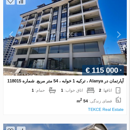
€ 115 000
آپارتمان در Alanya ، ترکیه 1 خوابه ، 54 متر مربع. شماره 118015
اتاقها:
2
اتاق خواب:
1
حمام:
1
2
فضای زندگی:
54 m
TEKCE Real Estate