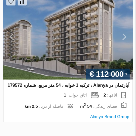
€ 112 000
آپارتمان در Alanya ، ترکیه 1 خوابه ، 54 متر مربع. شماره 179572
اتاقها:
2
اتاق خواب:
1
2
فضای زندگی:
54 m
فاصله از دریا:
2.5 km
Alanya Brand Group