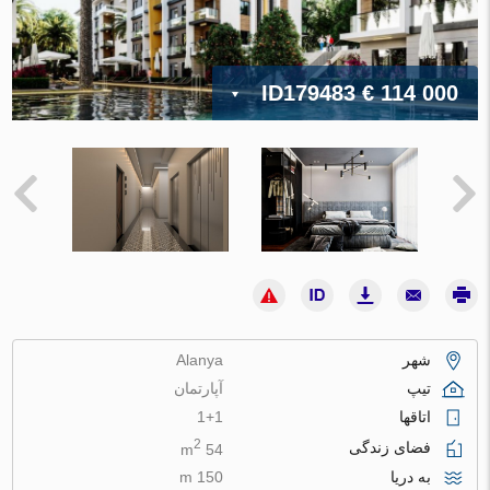
ID179483
€ 114 000
شهر
Alanya
تیپ
آپارتمان
اتاقها
1+1
2
فضای زندگی
54 m
به دریا
150 m