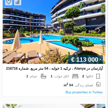
€ 113 000
آپارتمان در Alanya ، ترکیه 1 خوابه ، 54 متر مربع. شماره 216716
اتاقها:
2
اتاق خواب:
1
حمام:
1
2
فضای زندگی:
54 m
Buy properties in Turkey