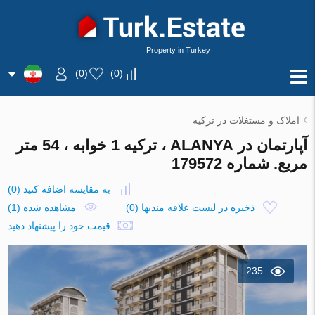
Property in Turkey
)
0
(
)
0
(
املاک و مستغلات در ترکیه
آپارتمان در ALANYA ، ترکیه 1 خوابه ، 54 متر
مربع. شماره 179572
به مقایسه اضافه کنید
(
0
)
ذخیره در لیست علاقه مندیها
(
0
)
مشاهده شده (1)
قیمت خود را پیشنهاد دهید
235