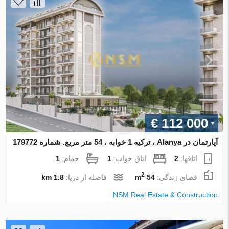
€ 112 000
آپارتمان در Alanya ، ترکیه 1 خوابه ، 54 متر مربع. شماره 179772
اتاقها:
2
اتاق خواب:
1
حمام:
1
2
فضای زندگی:
54 m
فاصله از دریا:
1.8 km
NSM Real Estate & Construction