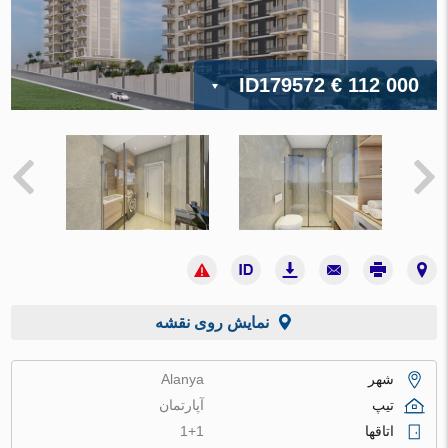
ID179572
€ 112 000
نمایش روی نقشه
شهر
Alanya
تیپ
آپارتمان
اتاقها
1+1