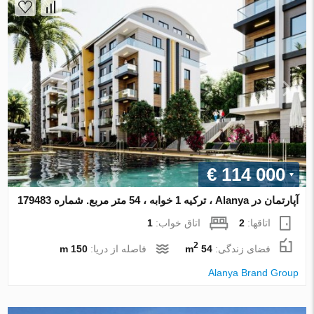
€ 114 000
آپارتمان در Alanya ، ترکیه 1 خوابه ، 54 متر مربع. شماره 179483
اتاقها:
2
اتاق خواب:
1
2
فضای زندگی:
54 m
فاصله از دریا:
150 m
Alanya Brand Group