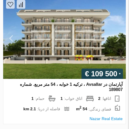
€ 109 500
آپارتمان در Avsallar ، ترکیه 1 خوابه ، 54 متر مربع. شماره
189807
اتاقها:
2
اتاق خواب:
1
حمام:
1
2
فضای زندگی:
54 m
فاصله از دریا:
2.1 km
Nazar Real Estate