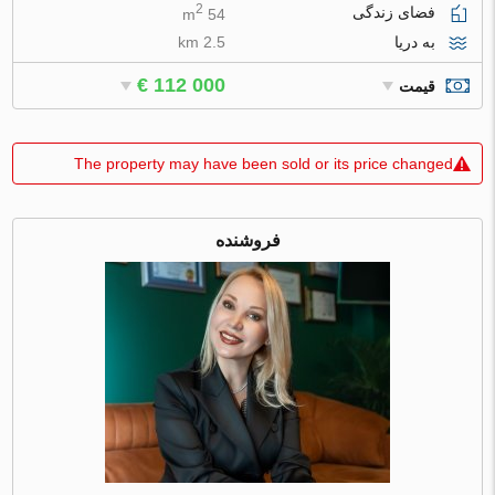
2
فضای زندگی
54 m
به دریا
2.5 km
€ 112 000
قیمت
The property may have been sold or its price changed
فروشنده