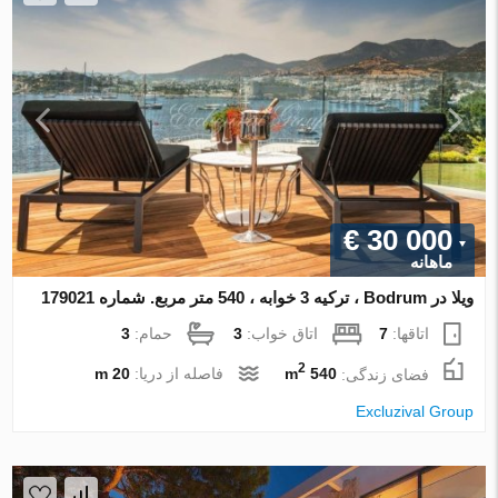
€ 30 000
ماهانه
ویلا در Bodrum ، ترکیه 3 خوابه ، 540 متر مربع. شماره 179021
اتاقها:
7
اتاق خواب:
3
حمام:
3
2
فضای زندگی:
540 m
فاصله از دریا:
20 m
Excluzival Group