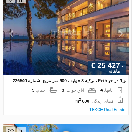
€ 25 427
ماهانه
ویلا در Fethiye ، ترکیه 3 خوابه ، 600 متر مربع. شماره 226540
اتاقها:
4
اتاق خواب:
3
حمام:
3
2
فضای زندگی:
600 m
TEKCE Real Estate