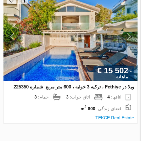
€ 15 502
ماهانه
ویلا در Fethiye ، ترکیه 3 خوابه ، 600 متر مربع. شماره 225350
اتاقها:
4
اتاق خواب:
3
حمام:
3
2
فضای زندگی:
600 m
TEKCE Real Estate