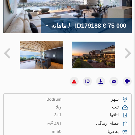
€ 75 000
ID179188
/ ماهانه
شهر
Bodrum
تیپ
ویلا
اتاقها
3+1
2
فضای زندگی
481 m
به دریا
50 m