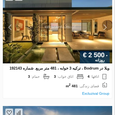
€ 2 500
روزانه
ویلا در Bodrum ، ترکیه 3 خوابه ، 481 متر مربع. شماره 192143
اتاقها:
4
اتاق خواب:
3
حمام:
3
2
فضای زندگی:
481 m
Excluzival Group