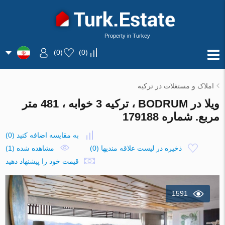
Property in Turkey
)
0
(
)
0
(
املاک و مستغلات در ترکیه
ویلا در BODRUM ، ترکیه 3 خوابه ، 481 متر
مربع. شماره 179188
به مقایسه اضافه کنید
(
0
)
ذخیره در لیست علاقه مندیها
(
0
)
مشاهده شده (1)
قیمت خود را پیشنهاد دهید
1591