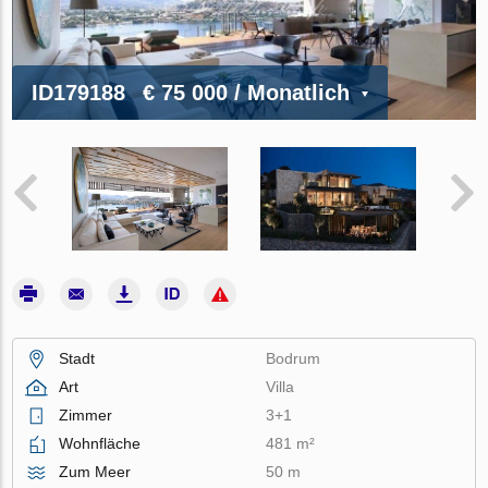
ID179188
€ 75 000
/ Monatlich
Stadt
Bodrum
Art
Villa
Zimmer
3+1
Wohnfläche
481 m²
Zum Meer
50 m