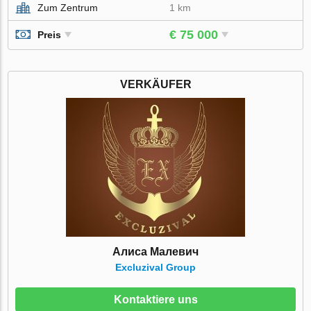
Zum Zentrum
1 km
€ 75 000
Preis
VERKÄUFER
Алиса Малевич
Excluzival Group
Kontaktiere uns