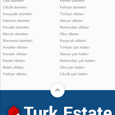
Oba daireleri
Kemer daireleri
Cikcilli daireleri
Fethiye daireleri
Konyaaltı daireleri
Türkiye villaları
İstanbul daireleri
Alanya villaları
Konaklı daireleri
Mahmutlar villaları
Mersin daireleri
Oba villaları
Marmaris daireleri
Kargıcak villaları
Avsallar villaları
Türkiye çatı katları
Konaklı villaları
Alanya çatı katları
Kestel villaları
Mahmutlar çatı katları
Belek villaları
Oba çatı katları
Fethiye villaları
Cikcilli çatı katları