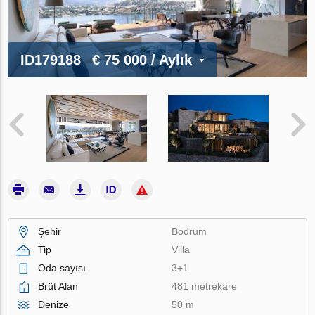
ID179188
€ 75 000
/ Aylık
Şehir
Bodrum
Tip
Villa
Oda sayısı
3+1
Brüt Alan
481 metrekare
Denize
50 m