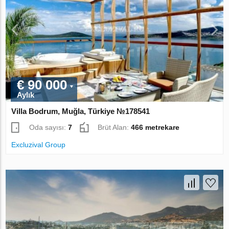
€ 90 000
Aylık
Villa Bodrum, Muğla, Türkiye №178541
Oda sayısı:
7
Brüt Alan:
466 metrekare
Excluzival Group