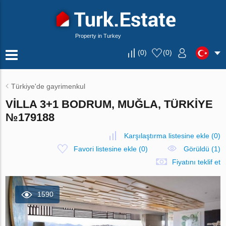
Property in Turkey
(
0
)
(
0
)
Türkiye'de gayrimenkul
VILLA 3+1 BODRUM, MUĞLA, TÜRKIYE
№179188
Karşılaştırma listesine ekle
(
0
)
Favori listesine ekle
(
0
)
Görüldü (1)
Fiyatını teklif et
1590