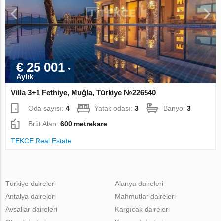
€ 25 001
Aylık
Villa 3+1 Fethiye, Muğla, Türkiye №226540
Oda sayısı:
4
Yatak odası:
3
Banyo:
3
Brüt Alan:
600 metrekare
TEKCE Real Estate
Türkiye daireleri
Alanya daireleri
Antalya daireleri
Mahmutlar daireleri
Avsallar daireleri
Kargıcak daireleri