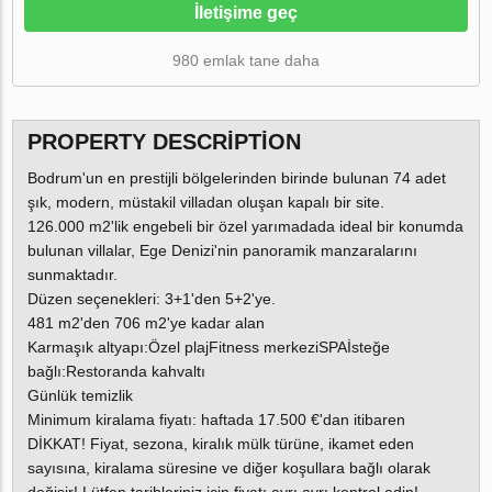
İletişime geç
980 emlak tane daha
PROPERTY DESCRIPTION
Bodrum'un en prestijli bölgelerinden birinde bulunan 74 adet
şık, modern, müstakil villadan oluşan kapalı bir site.
126.000 m2'lik engebeli bir özel yarımadada ideal bir konumda
bulunan villalar, Ege Denizi'nin panoramik manzaralarını
sunmaktadır.
Düzen seçenekleri: 3+1'den 5+2'ye.
481 m2'den 706 m2'ye kadar alan
Karmaşık altyapı:Özel plajFitness merkeziSPAİsteğe
bağlı:Restoranda kahvaltı
Günlük temizlik
Minimum kiralama fiyatı: haftada 17.500 €'dan itibaren
DİKKAT! Fiyat, sezona, kiralık mülk türüne, ikamet eden
sayısına, kiralama süresine ve diğer koşullara bağlı olarak