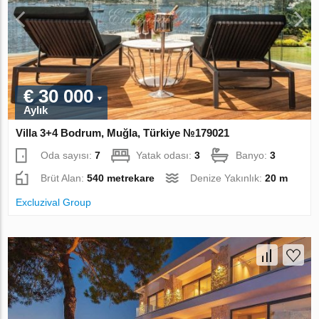
€ 30 000
Aylık
Villa 3+4 Bodrum, Muğla, Türkiye №179021
Oda sayısı:
7
Yatak odası:
3
Banyo:
3
Brüt Alan:
540 metrekare
Denize Yakınlık:
20 m
Excluzival Group