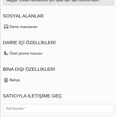
değişir! Lütfen tarihleriniz için fiyatı ayrı ayrı kontrol edin!
SOSYAL ALANLAR
Deniz manzarası
DAIRE IÇI ÖZELLIKLERI
Özel yüzme havuzu
BINA DIŞI ÖZELLIKLERI
Bahçe
SATICIYLA ILETIŞIME GEÇ