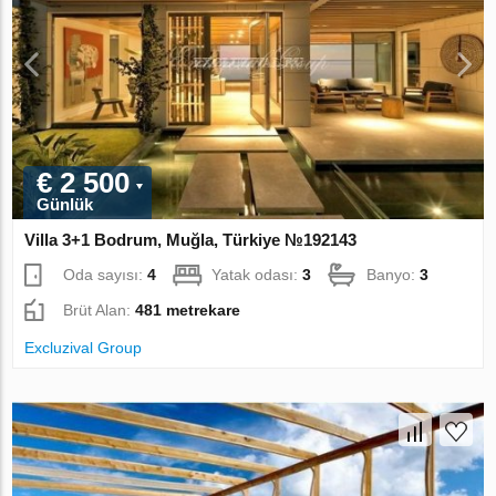
€ 2 500
Günlük
Villa 3+1 Bodrum, Muğla, Türkiye №192143
Oda sayısı:
4
Yatak odası:
3
Banyo:
3
Brüt Alan:
481 metrekare
Excluzival Group