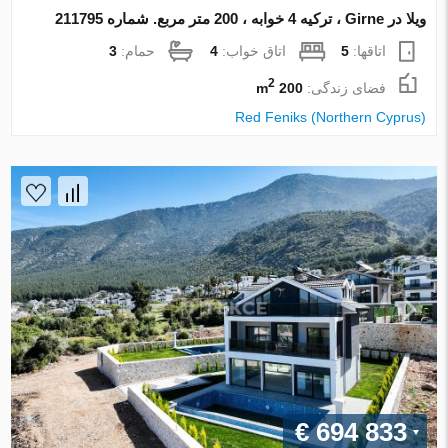
ویلا در Girne ، ترکیه 4 خوابه ، 200 متر مربع. شماره 211795
اتاقها:
5
اتاق خواب:
4
حمام:
3
2
فضای زندگی:
200 m
Red Feniks (Northern Cyprus)
€ 694 833