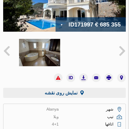
ID171997
€ 685 355
نمایش روی نقشه
شهر
Alanya
تیپ
ویلا
اتاقها
4+1