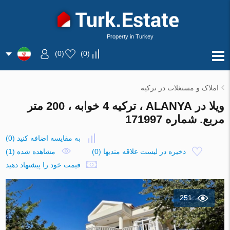
Property in Turkey
)
0
(
)
0
(
املاک و مستغلات در ترکیه
ویلا در ALANYA ، ترکیه 4 خوابه ، 200 متر
مربع. شماره 171997
به مقایسه اضافه کنید
(
0
)
ذخیره در لیست علاقه مندیها
(
0
)
مشاهده شده (1)
قیمت خود را پیشنهاد دهید
251