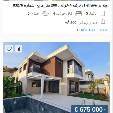
ویلا در Fethiye ، ترکیه 4 خوابه ، 200 متر مربع. شماره 83276
اتاقها:
5
اتاق خواب:
4
حمام:
5
2
فضای زندگی:
200 m
TEKCE Real Estate
€ 675 000