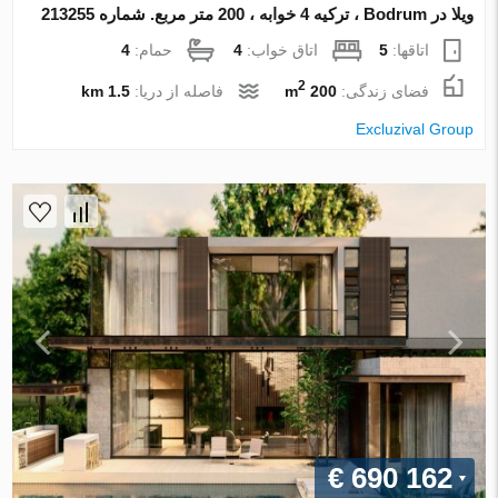
ویلا در Bodrum ، ترکیه 4 خوابه ، 200 متر مربع. شماره 213255
اتاقها:
5
اتاق خواب:
4
حمام:
4
2
فضای زندگی:
200 m
فاصله از دریا:
1.5 km
Excluzival Group
€ 690 162