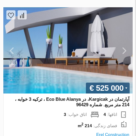
€ 525 000
آپارتمان در Kargicak، در Eco Blue Alanya ، ترکیه 3 خوابه ،
214 متر مربع. شماره 96429
اتاقها:
4
اتاق خواب:
3
2
فضای زندگی:
214 m
Erel Construction