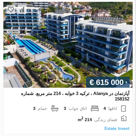
€ 615 000
آپارتمان در Alanya ، ترکیه 3 خوابه ، 214 متر مربع. شماره
158152
اتاقها:
4
اتاق خواب:
3
حمام:
3
2
فضای زندگی:
214 m
Estate Invest