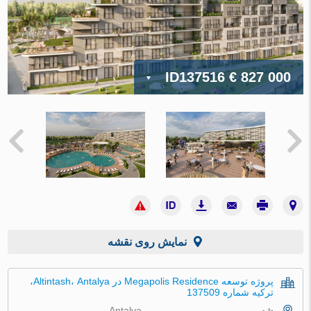
ID137516
€ 827 000
نمایش روی نقشه
پروژه توسعه Megapolis Residence در Altintash، Antalya،
ترکیه شماره 137509
شهر
Antalya