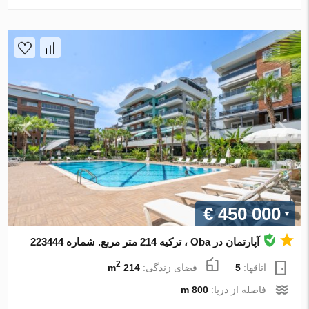
€ 450 000
آپارتمان در Oba ، ترکیه 214 متر مربع. شماره 223444
2
اتاقها:
5
فضای زندگی:
214 m
فاصله از دریا:
800 m