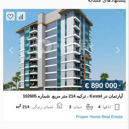
پیشنهادهای مشابه
€ 890 000
آپارتمان در Kestel ، ترکیه 214 متر مربع. شماره 102605
2
اتاقها:
4
حمام:
2
فضای زندگی:
214 m
Proper Home Real Estate