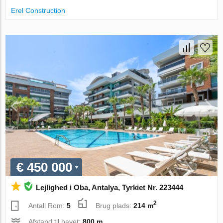
Erel Construction
€ 450 000
Lejlighed i Oba, Antalya, Tyrkiet Nr. 223444
2
Antall Rom:
5
Brug plads:
214 m
Afstand til havet:
800 m