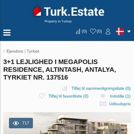
Property in Turkey
(
0
)
(
0
)
Ejendom i Tyrkiet
3+1 LEJLIGHED I MEGAPOLIS
RESIDENCE, ALTINTASH, ANTALYA,
TYRKIET NR. 137516
Tilføj til sammenligningsliste
(
0
)
Tilføj til favoritliste
(
0
)
Indstille (1)
Udbudspris
717