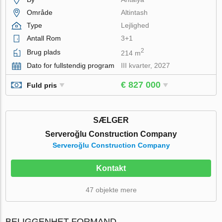
Område
Altintash
Type
Lejlighed
Antall Rom
3+1
2
Brug plads
214 m
Dato for fullstendig program
III kvarter, 2027
€ 827 000
Fuld pris
SÆLGER
Serveroğlu Construction Company
Serveroğlu Construction Company
Kontakt
47 objekte mere
BELIGGENHET FORMAND