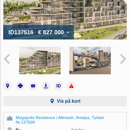
ID137516
€ 827 000
Vis på kort
Megapolis Residence i Altintash, Antalya, Tyrkiet
Nr.137509
By
Antalya