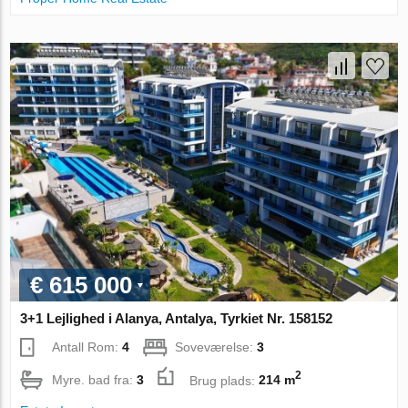
€ 615 000
3+1 Lejlighed i Alanya, Antalya, Tyrkiet Nr. 158152
Antall Rom:
4
Soveværelse:
3
2
Myre. bad fra:
3
Brug plads:
214 m