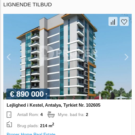
LIGNENDE TILBUD
€ 890 000
Lejlighed i Kestel, Antalya, Tyrkiet Nr. 102605
Antall Rom:
4
Myre. bad fra:
2
2
Brug plads:
214 m
Proper Home Real Estate