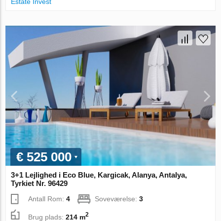
Estate Invest
€ 525 000
3+1 Lejlighed i Eco Blue, Kargicak, Alanya, Antalya,
Tyrkiet Nr. 96429
Antall Rom:
4
Soveværelse:
3
2
Brug plads:
214 m