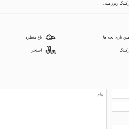
رکینگ زیرزمینی
ین بازی بچه ها
باغ منظره
رکینگ
استخر