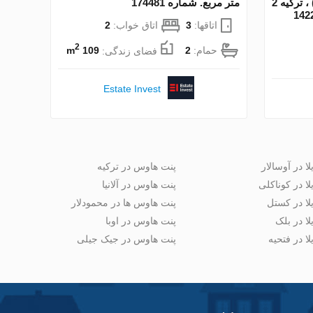
(Махмутлар, Турция) Alanya ، ترکیه 2
متر مربع. شماره 174481
اتاقها:
3
اتاق خواب:
2
2
حمام:
2
فضای زندگی:
109 m
Estate Invest
لا در آوسالار
پنت هاوس در ترکیه
لا در کوناکلی
پنت هاوس در آلانیا
لا در کستل
پنت هاوس ها در محمودلار
لا در بلک
پنت هاوس در اوبا
لا در فتحیه
پنت هاوس در جیک جیلی