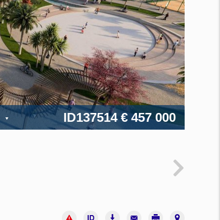
ID137514
€ 457 000