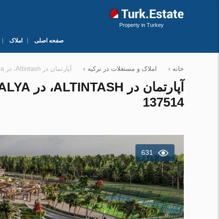
Property in Turkey
صفحه اصلی
املاک
خانه
›
املاک و مستغلات در ترکیه
›
آپارتمان در Altintash، در Megapolis Residence Antalya ، ترکیه 2 خوابه ، 109 متر مربع. شماره 137514
137514
631