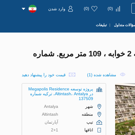
)
0
(
)
0
(
وارد شدن
ؤالات متداول
تبلیغات
آپارتمان در ALTINTASH، در MEGAPOLIS RESIDENCE ANTALYA ، ترکیه 2 خوابه ، 109 متر مربع. شماره
مشاهده شده (1)
قیمت خود را پیشنهاد دهید
پروژه توسعه Megapolis Residence
در Altintash، Antalya، ترکیه شماره
137509
شهر
Antalya
منطقه
Altintash
تیپ
آپارتمان
اتاقها
2+1