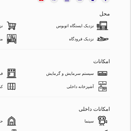
محل
نزدیک ایستگاه اتوبوس
نز
نزدیک فرودگاه
من
امکانات
سیستم سرمایش و گرمایش
فر
آشپزخانه داخلی
کم
امکانات داخلی
سینما
حم