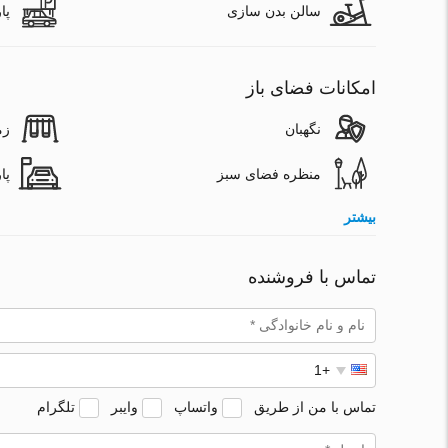
سالن بدن سازی
پا
امکانات فضای باز
نگهبان
زم
منظره فضای سبز
پا
بیشتر
تماس با فروشنده
تماس با من از طریق
واتساپ
وایبر
تلگرام