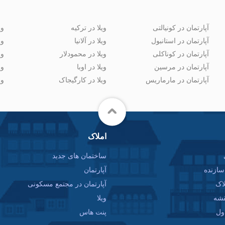
آپارتمان در کونیالتی
ویلا در ترکیه
وی
آپارتمان در استانبول
ویلا در آلانیا
وی
آپارتمان در کوناکلی
ویلا در محمودلار
وی
آپارتمان در مرسین
ویلا در اوبا
وی
آپارتمان در مارماریس
ویلا در کارگیجاک
وی
املاک
ساختمان های جدید
ازنده
آپارتمان
اک
آپارتمان در مجتمع مسکونی
قشه
ویلا
ول
پنت هاس