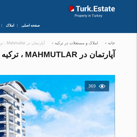
Property in Turkey
صفحه اصلی
املاک
خانه
›
املاک و مستغلات در ترکیه
›
آپارتمان در Mahmutlar ، ترکیه 1 خوابه ، 54 متر مربع. شماره 116522
آپارتمان در MAHMUTLAR ، ترکیه 1 خوابه ، 54 متر مربع. شماره 116522
369