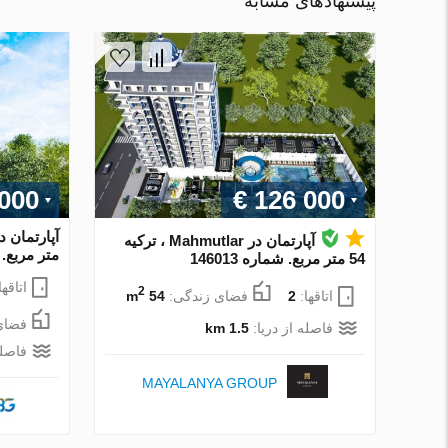
پیشنهادهای مشابه
 000
€ 126 000
آپارتمان در Mahmutlar ، ترکیه
متر مربع. شم
54 متر مربع. شماره 146013
اتاقها
2
اتاقها:
2
فضای زندگی:
54 m
فضای
فاصله از دریا:
1.5 km
فاصله
MAYALANYA GROUP