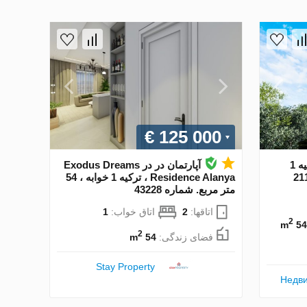
€ 125 000
آپارتمان در Alanya ، ترکیه 1
آپارتمان در در Exodus Dreams
Residence Alanya ، ترکیه 1 خوابه ، 54
متر مربع. شماره 43228
اتاقها:
2
اتاق خواب:
1
2
54 m
2
فضای زندگی:
54 m
Stay Property
Недви