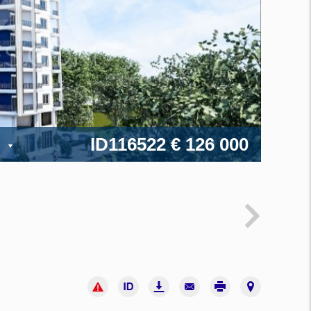
ID116522
€ 126 000