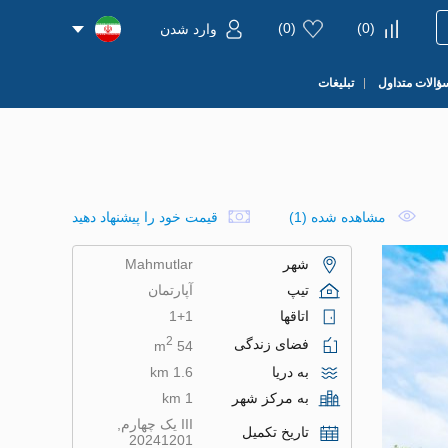
)
0
(
)
0
(
وارد شدن
ؤالات متداول
تبلیغات
مشاهده شده (1)
قیمت خود را پیشنهاد دهید
شهر
Mahmutlar
تیپ
آپارتمان
اتاقها
1+1
2
فضای زندگی
54 m
به دریا
1.6 km
به مرکز شهر
1 km
III یک چهارم,
تاریخ تکمیل
20241201