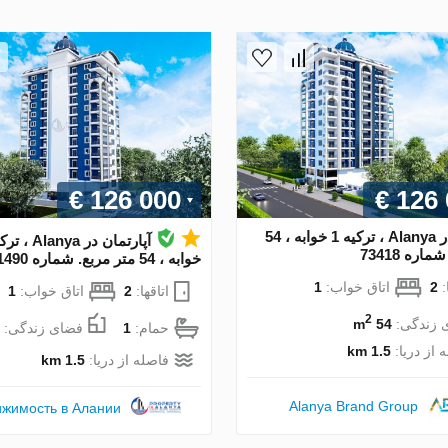
€ 126 000
€ 126
آپارتمان در Alanya ، ترکیه 1 خوابه ، 54
اره 73418
خوابه ، 54 متر مربع. شماره 211490
:
2
اتاق خواب:
1
اتاقها:
2
اتاق خواب:
1
2
 زندگی:
54 m
حمام:
1
فضای زندگی:
 از دریا:
1.5 km
فاصله از دریا:
1.5 km
Alanya Brand Group
жимость в Алании