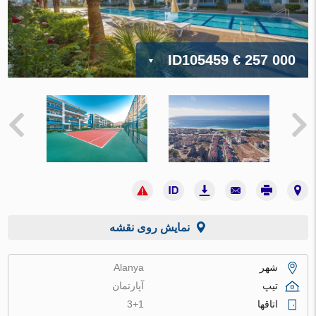
ID105459
€ 257 000
نمایش روی نقشه
شهر
Alanya
تیپ
آپارتمان
اتاقها
3+1