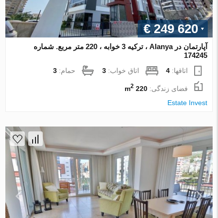
€ 249 620
آپارتمان در Alanya ، ترکیه 3 خوابه ، 220 متر مربع. شماره
174245
اتاقها:
4
اتاق خواب:
3
حمام:
3
2
فضای زندگی:
220 m
Estate Invest