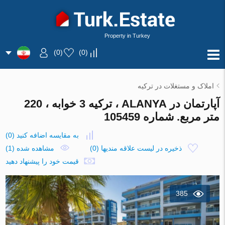
Property in Turkey
)
0
(
)
0
(
املاک و مستغلات در ترکیه
آپارتمان در ALANYA ، ترکیه 3 خوابه ، 220
متر مربع. شماره 105459
به مقایسه اضافه کنید
(
0
)
ذخیره در لیست علاقه مندیها
(
0
)
مشاهده شده (1)
قیمت خود را پیشنهاد دهید
385