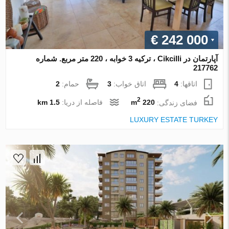
€ 242 000
آپارتمان در Cikcilli ، ترکیه 3 خوابه ، 220 متر مربع. شماره
217762
اتاقها:
4
اتاق خواب:
3
حمام:
2
2
فضای زندگی:
220 m
فاصله از دریا:
1.5 km
LUXURY ESTATE TURKEY