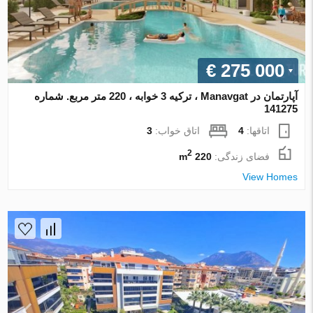
€ 275 000
آپارتمان در Manavgat ، ترکیه 3 خوابه ، 220 متر مربع. شماره
141275
اتاقها:
4
اتاق خواب:
3
2
فضای زندگی:
220 m
View Homes