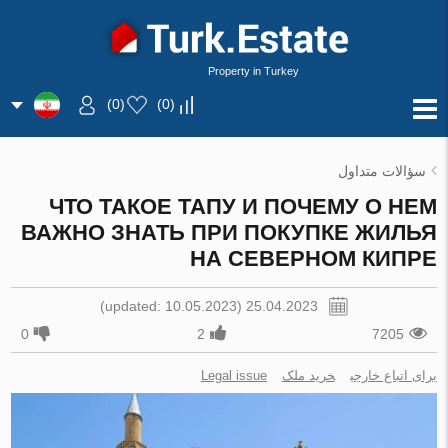
Property in Turkey
)
0
(
)
0
(
سؤالات متداول
ЧТО ТАКОЕ ТАПУ И ПОЧЕМУ О НЕМ
ВАЖНО ЗНАТЬ ПРИ ПОКУПКЕ ЖИЛЬЯ
НА СЕВЕРНОМ КИПРЕ
25.04.2023 (updated: 10.05.2023)
0
2
7205
برای اتباع خارجی
خرید ملک
Legal issue