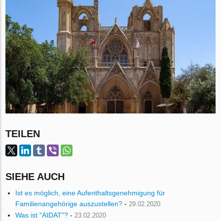
TEILEN
SIEHE AUCH
Ist es möglich, eine Aufenthaltsgenehmigung für
Familienangehörige auszustellen?
-
29.02.2020
Was ist "AIDAT"?
-
23.02.2020