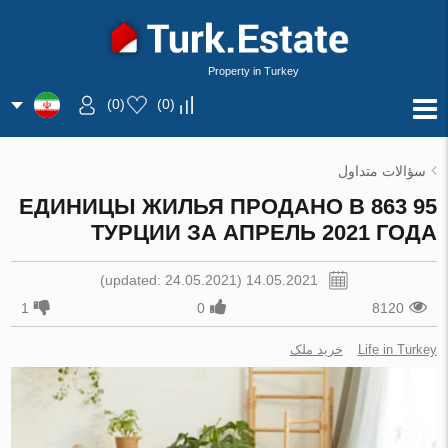
Property in Turkey
)
0
(
)
0
(
سؤالات متداول
95 863 ЕДИНИЦЫ ЖИЛЬЯ ПРОДАНО В
ТУРЦИИ ЗА АПРЕЛЬ 2021 ГОДА
14.05.2021 (updated: 24.05.2021)
1
0
8120
Life in Turkey
خرید ملک