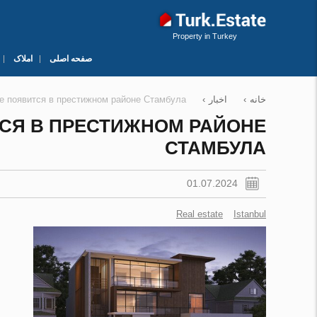
Property in Turkey
صفحه اصلی
املاک
خانه
›
اخبار
›
pe появится в престижном районе Стамбула
ТСЯ В ПРЕСТИЖНОМ РАЙОНЕ
СТАМБУЛА
01.07.2024
Real estate
Istanbul