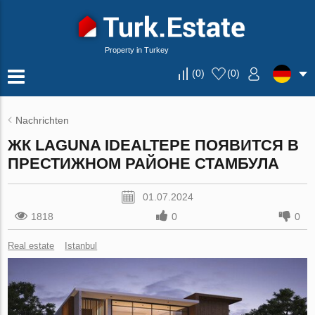
Property in Turkey
(
0
)
(
0
)
Nachrichten
ЖК LAGUNA IDEALTEPE ПОЯВИТСЯ В
ПРЕСТИЖНОМ РАЙОНЕ СТАМБУЛА
01.07.2024
1818
0
0
Real estate
Istanbul