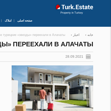
Property in Turkey
صفحه اصلی
املاک
خانه
›
اخبار
›
е турецкие «звезды» переехали в Алачаты
ДЫ» ПЕРЕЕХАЛИ В АЛАЧАТЫ
28.09.2021