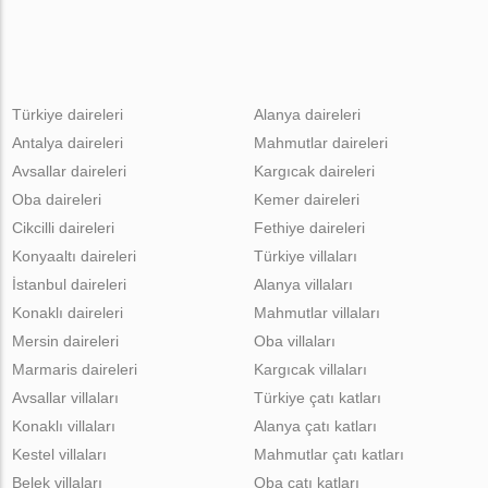
Türkiye daireleri
Alanya daireleri
Antalya daireleri
Mahmutlar daireleri
Avsallar daireleri
Kargıcak daireleri
Oba daireleri
Kemer daireleri
Cikcilli daireleri
Fethiye daireleri
Konyaaltı daireleri
Türkiye villaları
İstanbul daireleri
Alanya villaları
Konaklı daireleri
Mahmutlar villaları
Mersin daireleri
Oba villaları
Marmaris daireleri
Kargıcak villaları
Avsallar villaları
Türkiye çatı katları
Konaklı villaları
Alanya çatı katları
Kestel villaları
Mahmutlar çatı katları
Belek villaları
Oba çatı katları