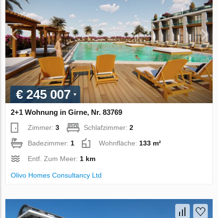
€ 245 007
2+1 Wohnung in Girne, Nr. 83769
Zimmer:
3
Schlafzimmer:
2
Badezimmer:
1
Wohnfläche:
133 m²
Entf. Zum Meer:
1 km
Olivo Homes Consultancy Ltd