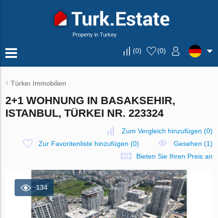
Property in Turkey
(
0
)
(
0
)
Türkeı Immobilien
2+1 WOHNUNG IN BASAKSEHIR,
ISTANBUL, TÜRKEI NR. 223324
Zum Vergleich hinzufügen
(
0
)
Zur Favoritenliste hinzufügen
(
0
)
Gesehen (1)
Bieten Sie Ihren Preis an
134