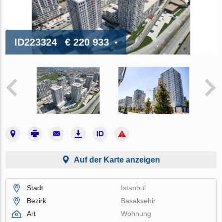
ID223324
€ 220 933
Auf der Karte anzeigen
Stadt
Istanbul
Bezirk
Basaksehir
Art
Wohnung