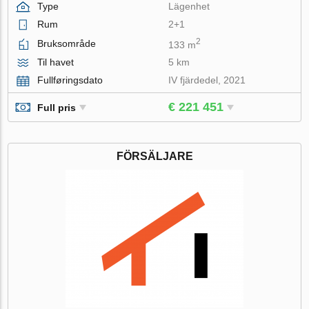
Type
Lägenhet
Rum
2+1
2
Bruksområde
133 m
Til havet
5 km
Fullføringsdato
IV fjärdedel, 2021
€ 221 451
Full pris
FÖRSÄLJARE