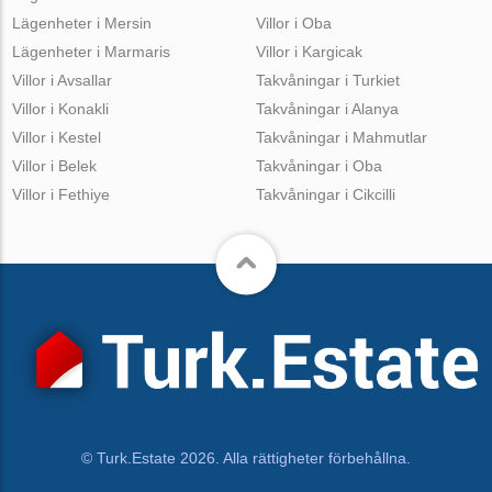
Lägenheter i Mersin
Villor i Oba
Lägenheter i Marmaris
Villor i Kargicak
Villor i Avsallar
Takvåningar i Turkiet
Villor i Konakli
Takvåningar i Alanya
Villor i Kestel
Takvåningar i Mahmutlar
Villor i Belek
Takvåningar i Oba
Villor i Fethiye
Takvåningar i Cikcilli
© Turk.Estate 2026. Alla rättigheter förbehållna.