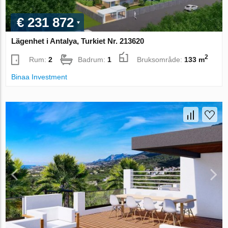
€ 231 872
Lägenhet i Antalya, Turkiet Nr. 213620
2
Rum:
2
Badrum:
1
Bruksområde:
133 m
Binaa Investment