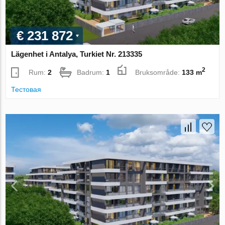
€ 231 872
Lägenhet i Antalya, Turkiet Nr. 213335
2
Rum:
2
Badrum:
1
Bruksområde:
133 m
Тестовая