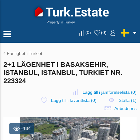
Property in Turkey
(
0
)
(
0
)
Fastighet i Turkiet
2+1 LÄGENHET I BASAKSEHIR,
ISTANBUL, ISTANBUL, TURKIET NR.
223324
Lägg till i jämförelselista
(
0
)
Lägg till i favoritlista
(
0
)
Ställa (1)
Anbudspris
134