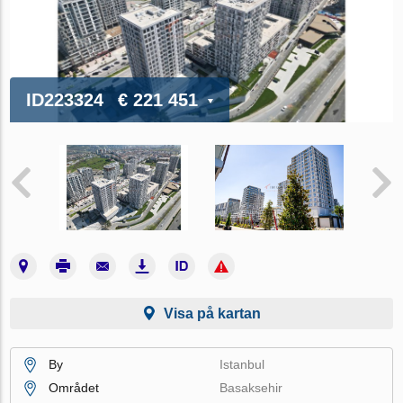
ID223324
€ 221 451
Visa på kartan
By
Istanbul
Området
Basaksehir