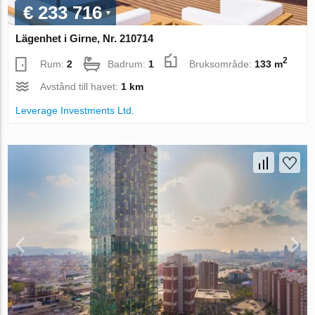
€ 233 716
Lägenhet i Girne, Nr. 210714
2
Rum:
2
Badrum:
1
Bruksområde:
133 m
Avstånd till havet:
1 km
Leverage Investments Ltd.