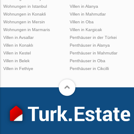
Wohnungen in Istanbul
Villen in Alanya
Wohnungen in Konakli
Villen in Mahmutlar
Wohnungen in Mersin
Villen in Oba
Wohnungen in Marmaris
Villen in Kargicak
Villen in Avsallar
Penthäuser in der Türkei
Villen in Konaklı
Penthäuser in Alanya
Villen in Kestel
Penthäuser in Mahmutlar
Villen in Belek
Penthäuser in Oba
Villen in Fethiye
Penthäuser in Cikcilli