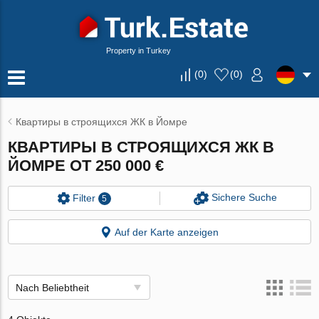
Property in Turkey
(
0
)
(
0
)
Квартиры в строящихся ЖК в Йомре
КВАРТИРЫ В СТРОЯЩИХСЯ ЖК В
ЙОМРЕ ОТ 250 000 €
Sichere Suche
Filter
5
Auf der Karte anzeigen
Nach Beliebtheit