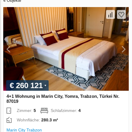
4 Objekte
€ 260 121
4+1 Wohnung in Marin City, Yomra, Trabzon, Türkei Nr.
87019
Zimmer:
5
Schlafzimmer:
4
Wohnfläche:
280.3 m²
Marin City Trabzon