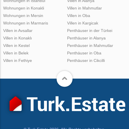
Wohnungen in Istanbul
Villen in Alanya
Wohnungen in Konakli
Villen in Mahmutlar
Wohnungen in Mersin
Villen in Oba
Wohnungen in Marmaris
Villen in Kargicak
Villen in Avsallar
Penthäuser in der Türkei
Villen in Konaklı
Penthäuser in Alanya
Villen in Kestel
Penthäuser in Mahmutlar
Villen in Belek
Penthäuser in Oba
Villen in Fethiye
Penthäuser in Cikcilli