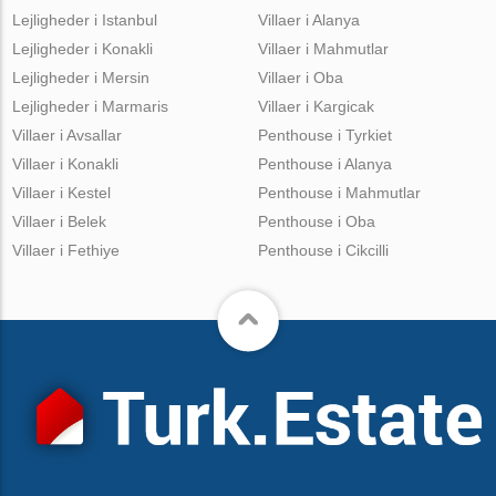
Lejligheder i Istanbul
Villaer i Alanya
Lejligheder i Konakli
Villaer i Mahmutlar
Lejligheder i Mersin
Villaer i Oba
Lejligheder i Marmaris
Villaer i Kargicak
Villaer i Avsallar
Penthouse i Tyrkiet
Villaer i Konakli
Penthouse i Alanya
Villaer i Kestel
Penthouse i Mahmutlar
Villaer i Belek
Penthouse i Oba
Villaer i Fethiye
Penthouse i Cikcilli