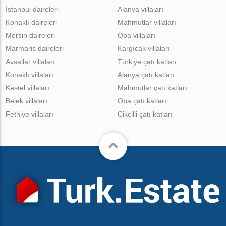
İstanbul daireleri
Alanya villaları
Konaklı daireleri
Mahmutlar villaları
Mersin daireleri
Oba villaları
Marmaris daireleri
Kargıcak villaları
Avsallar villaları
Türkiye çatı katları
Konaklı villaları
Alanya çatı katları
Kestel villaları
Mahmutlar çatı katları
Belek villaları
Oba çatı katları
Fethiye villaları
Cikcilli çatı katları