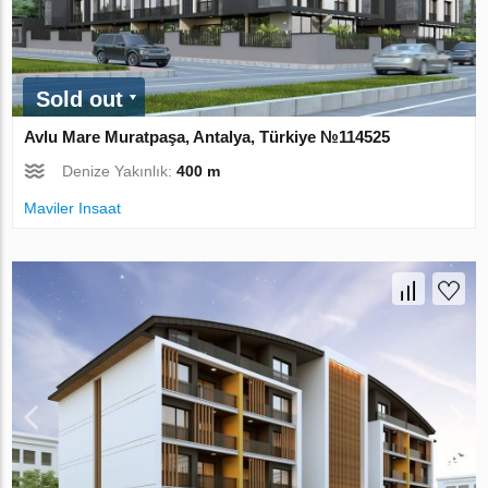
Sold out
Avlu Mare Muratpaşa, Antalya, Türkiye №114525
Denize Yakınlık:
400 m
Maviler Insaat