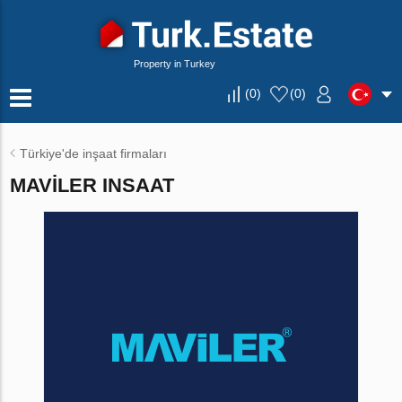
Property in Turkey
(
0
)
(
0
)
Türkiye'de inşaat firmaları
MAVILER INSAAT