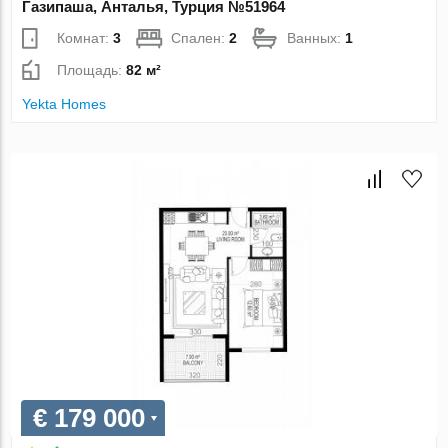
Газипаша, Анталья, Турция №51964
Комнат:
3
Спален:
2
Ванных:
1
Площадь:
82 м²
Yekta Homes
€ 179 000