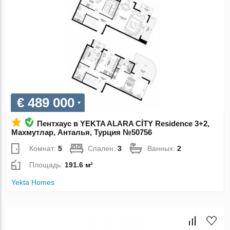
€ 489 000
Пентхаус в YEKTA ALARA CİTY Residence 3+2,
Махмутлар, Анталья, Турция №50756
Комнат:
5
Спален:
3
Ванных:
2
Площадь:
191.6 м²
Yekta Homes