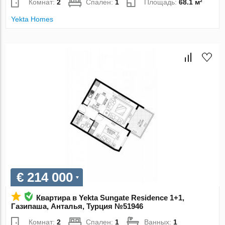
Комнат:
2
Спален:
1
Площадь:
68.1 м²
Yekta Homes
€ 214 000
Квартира в Yekta Sungate Residence 1+1,
Газипаша, Анталья, Турция №51946
Комнат:
2
Спален:
1
Ванных:
1