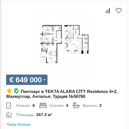
€ 649 000
Пентхаус в YEKTA ALARA CİTY Residence 4+2,
Махмутлар, Анталья, Турция №50760
Комнат:
6
Спален:
4
Ванных:
2
Площадь:
267.3 м²
Yekta Homes