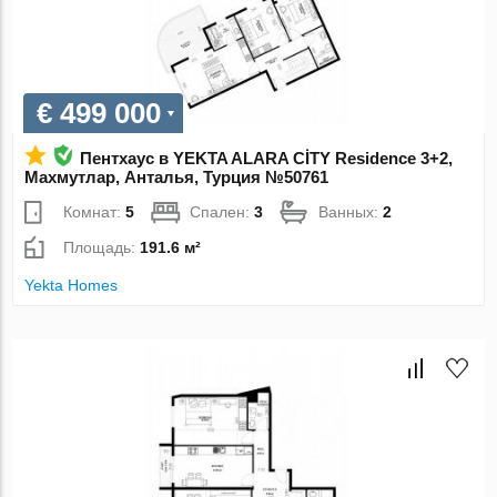
€ 499 000
Пентхаус в YEKTA ALARA CİTY Residence 3+2,
Махмутлар, Анталья, Турция №50761
Комнат:
5
Спален:
3
Ванных:
2
Площадь:
191.6 м²
Yekta Homes