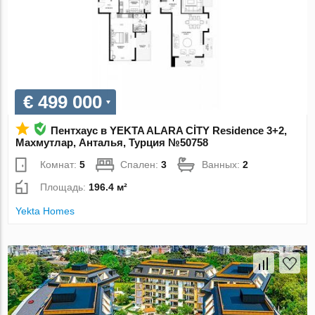
€ 499 000
Пентхаус в YEKTA ALARA CİTY Residence 3+2,
Махмутлар, Анталья, Турция №50758
Комнат:
5
Спален:
3
Ванных:
2
Площадь:
196.4 м²
Yekta Homes