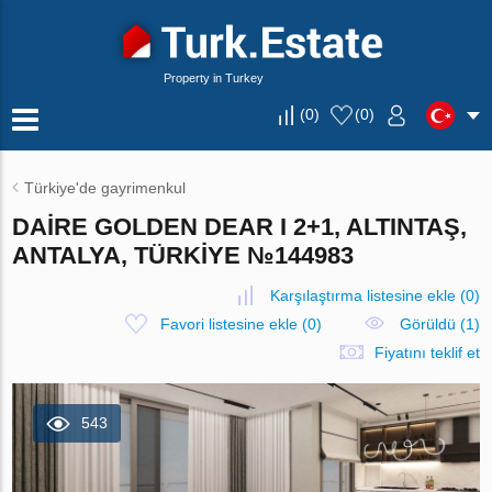
Property in Turkey
(
0
)
(
0
)
Türkiye'de gayrimenkul
DAIRE GOLDEN DEAR I 2+1, ALTINTAŞ,
ANTALYA, TÜRKIYE №144983
Karşılaştırma listesine ekle
(
0
)
Favori listesine ekle
(
0
)
Görüldü (1)
Fiyatını teklif et
543