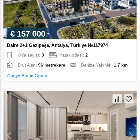
€ 157 000
Daire 2+1 Gazipaşa, Antalya, Türkiye №117974
Oda sayısı:
3
Yatak odası:
2
Brüt Alan:
96 metrekare
Denize Yakınlık:
1.7 km
Alanya Brand Group