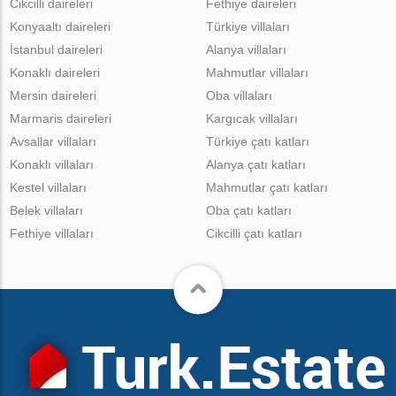
Cikcilli daireleri
Fethiye daireleri
Konyaaltı daireleri
Türkiye villaları
İstanbul daireleri
Alanya villaları
Konaklı daireleri
Mahmutlar villaları
Mersin daireleri
Oba villaları
Marmaris daireleri
Kargıcak villaları
Avsallar villaları
Türkiye çatı katları
Konaklı villaları
Alanya çatı katları
Kestel villaları
Mahmutlar çatı katları
Belek villaları
Oba çatı katları
Fethiye villaları
Cikcilli çatı katları