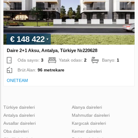
€ 148 422
Daire 2+1 Aksu, Antalya, Türkiye №220628
Oda sayısı:
3
Yatak odası:
2
Banyo:
1
Brüt Alan:
96 metrekare
ONETEAM
Türkiye daireleri
Alanya daireleri
Antalya daireleri
Mahmutlar daireleri
Avsallar daireleri
Kargıcak daireleri
Oba daireleri
Kemer daireleri