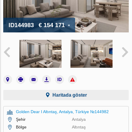
ID144983
€ 154 171
Haritada göster
Golden Dear I Altıntaş, Antalya, Türkiye №144982
Şehir
Antalya
Bölge
Altıntaş