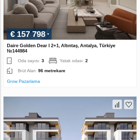
€ 157 798
Daire Golden Dear I 2+1, Altıntaş, Antalya, Türkiye
№144984
Oda sayısı:
3
Yatak odası:
2
Brüt Alan:
96 metrekare
Grow Pazarlama