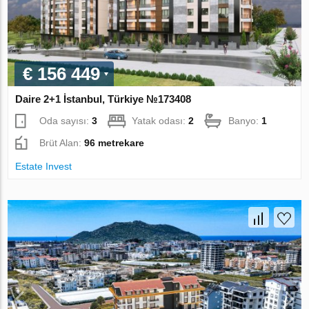
€ 156 449
Daire 2+1 İstanbul, Türkiye №173408
Oda sayısı:
3
Yatak odası:
2
Banyo:
1
Brüt Alan:
96 metrekare
Estate Invest