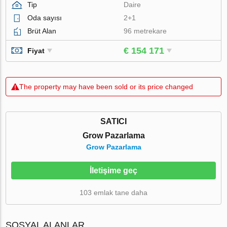
Tip
Daire
Oda sayısı
2+1
Brüt Alan
96 metrekare
€ 154 171
Fiyat
The property may have been sold or its price changed
SATICI
Grow Pazarlama
Grow Pazarlama
İletişime geç
103 emlak tane daha
SOSYAL ALANLAR