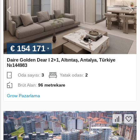
€ 154 171
Daire Golden Dear I 2+1, Altıntaş, Antalya, Türkiye
№144983
Oda sayısı:
3
Yatak odası:
2
Brüt Alan:
96 metrekare
Grow Pazarlama