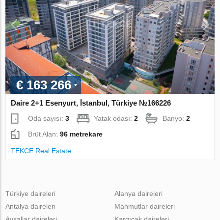
€ 163 266
Daire 2+1 Esenyurt, İstanbul, Türkiye №166226
Oda sayısı:
3
Yatak odası:
2
Banyo:
2
Brüt Alan:
96 metrekare
TEKCE Real Estate
Türkiye daireleri
Alanya daireleri
Antalya daireleri
Mahmutlar daireleri
Avsallar daireleri
Kargıcak daireleri