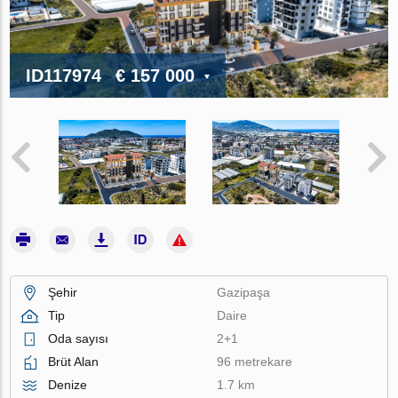
ID117974
€ 157 000
Şehir
Gazipaşa
Tip
Daire
Oda sayısı
2+1
Brüt Alan
96 metrekare
Denize
1.7 km