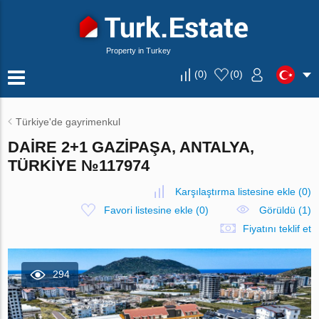
Property in Turkey
(
0
)
(
0
)
Türkiye'de gayrimenkul
DAIRE 2+1 GAZIPAŞA, ANTALYA,
TÜRKIYE №117974
Karşılaştırma listesine ekle
(
0
)
Favori listesine ekle
(
0
)
Görüldü (1)
Fiyatını teklif et
294