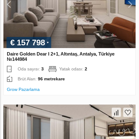
€ 157 798
Daire Golden Dear I 2+1, Altıntaş, Antalya, Türkiye
№144984
Oda sayısı:
3
Yatak odası:
2
Brüt Alan:
96 metrekare
Grow Pazarlama