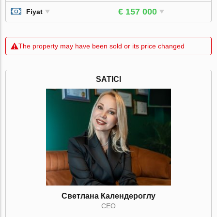
€ 157 000
Fiyat
The property may have been sold or its price changed
SATICI
Светлана Календероглу
CEO