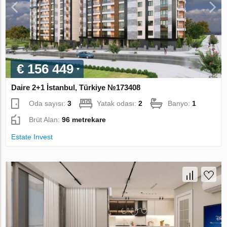
€ 156 449
Daire 2+1 İstanbul, Türkiye №173408
Oda sayısı:
3
Yatak odası:
2
Banyo:
1
Brüt Alan:
96 metrekare
Estate Invest