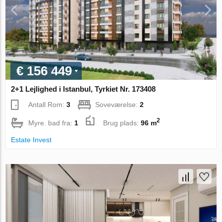
€ 156 449
2+1 Lejlighed i Istanbul, Tyrkiet Nr. 173408
Antall Rom:
3
Soveværelse:
2
2
Myre. bad fra:
1
Brug plads:
96 m
Estate Invest