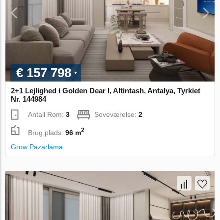
€ 157 798
2+1 Lejlighed i Golden Dear I, Altintash, Antalya, Tyrkiet
Nr. 144984
Antall Rom:
3
Soveværelse:
2
2
Brug plads:
96 m
Grow Pazarlama