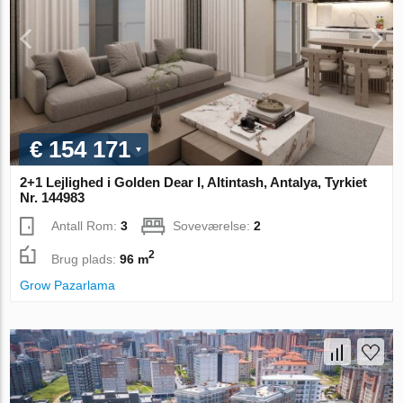
€ 154 171
2+1 Lejlighed i Golden Dear I, Altintash, Antalya, Tyrkiet
Nr. 144983
Antall Rom:
3
Soveværelse:
2
2
Brug plads:
96 m
Grow Pazarlama