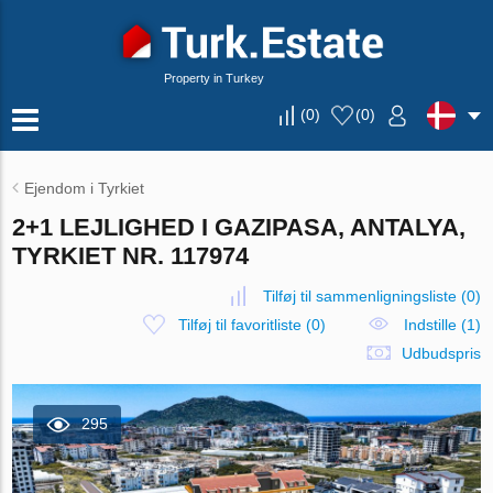
Property in Turkey
(
0
)
(
0
)
Ejendom i Tyrkiet
2+1 LEJLIGHED I GAZIPASA, ANTALYA,
TYRKIET NR. 117974
Tilføj til sammenligningsliste
(
0
)
Tilføj til favoritliste
(
0
)
Indstille (1)
Udbudspris
295