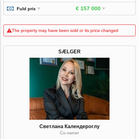
€ 157 000
Fuld pris
The property may have been sold or its price changed
SÆLGER
Светлана Календероглу
Co-owner