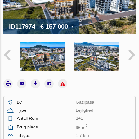
ID117974
€ 157 000
By
Gazipasa
Type
Lejlighed
Antall Rom
2+1
2
Brug plads
96 m
Til sjøs
1.7 km