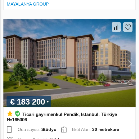
MAYALANYA GROUP
€ 183 200
Ticari gayrimenkul Pendik, İstanbul, Türkiye
№165006
Oda sayısı:
Stüdyo
Brüt Alan:
30 metrekare