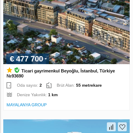
€ 477 700
Ticari gayrimenkul Beyoğlu, İstanbul, Türkiye
№93690
Oda sayısı:
2
Brüt Alan:
55 metrekare
Denize Yakınlık:
1 km
MAYALANYA GROUP