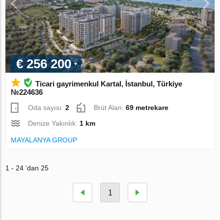
€ 256 200
Ticari gayrimenkul Kartal, İstanbul, Türkiye
№224636
Oda sayısı:
2
Brüt Alan:
69 metrekare
Denize Yakınlık:
1 km
MAYALANYA GROUP
1 - 24 ‘dan 25
1