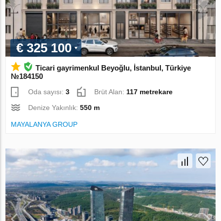
€ 325 100
Ticari gayrimenkul Beyoğlu, İstanbul, Türkiye
№184150
Oda sayısı:
3
Brüt Alan:
117 metrekare
Denize Yakınlık:
550 m
MAYALANYA GROUP