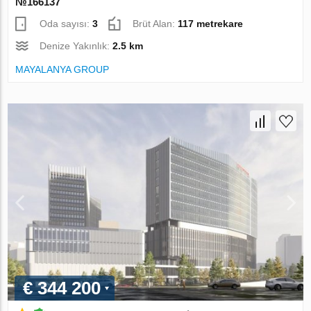
№166137
Oda sayısı:
3
Brüt Alan:
117 metrekare
Denize Yakınlık:
2.5 km
MAYALANYA GROUP
€ 344 200