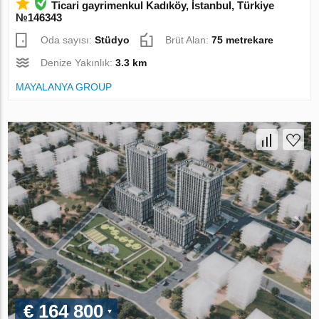
Ticari gayrimenkul Kadıköy, İstanbul, Türkiye
№146343
Oda sayısı:
Stüdyo
Brüt Alan:
75 metrekare
Denize Yakınlık:
3.3 km
MAYALANYA GROUP
€ 164 800