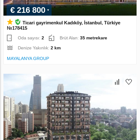
€ 216 800
Ticari gayrimenkul Kadıköy, İstanbul, Türkiye
№178415
Oda sayısı:
2
Brüt Alan:
35 metrekare
Denize Yakınlık:
2 km
MAYALANYA GROUP