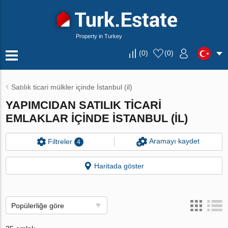
Property in Turkey
(
0
)
(
0
)
Satılık ticari mülkler içinde İstanbul (il)
YAPIMCIDAN SATILIK TICARI
EMLAKLAR IÇINDE İSTANBUL (IL)
Aramayı kaydet
Filtreler
4
Haritada göster
Popülerliğe göre