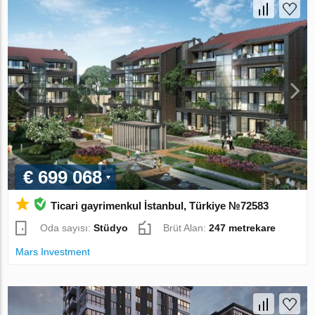
€ 699 068
Ticari gayrimenkul İstanbul, Türkiye №72583
Oda sayısı:
Stüdyo
Brüt Alan:
247 metrekare
Mars Investment