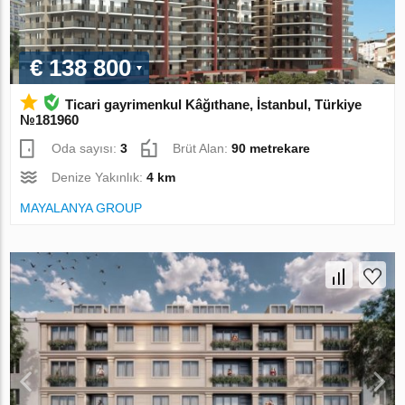
€ 138 800
Ticari gayrimenkul Kâğıthane, İstanbul, Türkiye
№181960
Oda sayısı:
3
Brüt Alan:
90 metrekare
Denize Yakınlık:
4 km
MAYALANYA GROUP