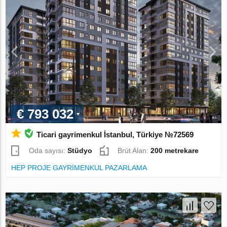
€ 793 032
Ticari gayrimenkul İstanbul, Türkiye №72569
Oda sayısı:
Stüdyo
Brüt Alan:
200 metrekare
HEP PROJE GAYRİMENKUL PAZARLAMA