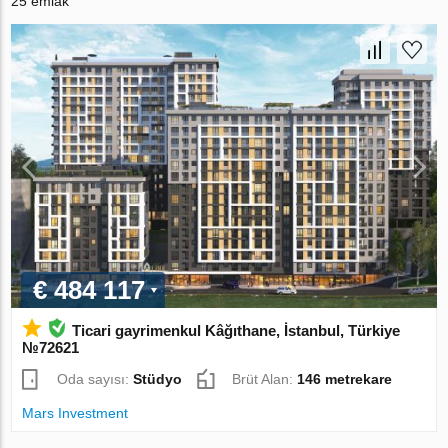
25 emlak
€ 484 117
Ticari gayrimenkul Kâğıthane, İstanbul, Türkiye
№72621
Oda sayısı:
Stüdyo
Brüt Alan:
146 metrekare
Mars Investment