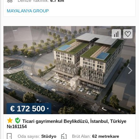
Denize Yakınlık:
6.7 km
MAYALANYA GROUP
€ 172 500
Ticari gayrimenkul Beylikdüzü, İstanbul, Türkiye
№161154
Oda sayısı:
Stüdyo
Brüt Alan:
62 metrekare