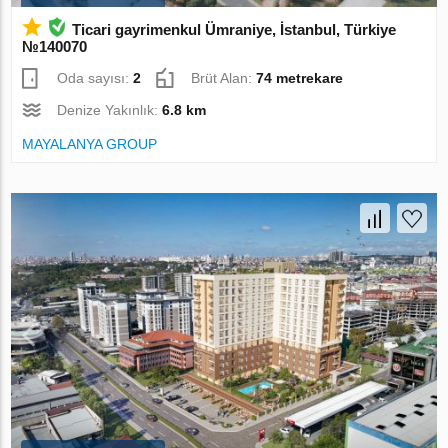
Ticari gayrimenkul Ümraniye, İstanbul, Türkiye
№140070
Oda sayısı:
2
Brüt Alan:
74 metrekare
Denize Yakınlık:
6.8 km
MAYALANYA GROUP