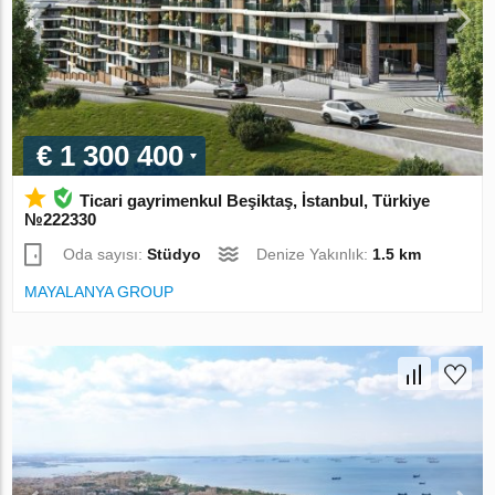
€ 1 300 400
Ticari gayrimenkul Beşiktaş, İstanbul, Türkiye
№222330
Oda sayısı:
Stüdyo
Denize Yakınlık:
1.5 km
MAYALANYA GROUP