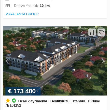
Denize Yakınlık:
10 km
MAYALANYA GROUP
€ 173 400
Ticari gayrimenkul Beylikdüzü, İstanbul, Türkiye
№161152