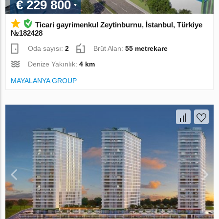
€ 229 800
Ticari gayrimenkul Zeytinburnu, İstanbul, Türkiye
№182428
Oda sayısı:
2
Brüt Alan:
55 metrekare
Denize Yakınlık:
4 km
MAYALANYA GROUP