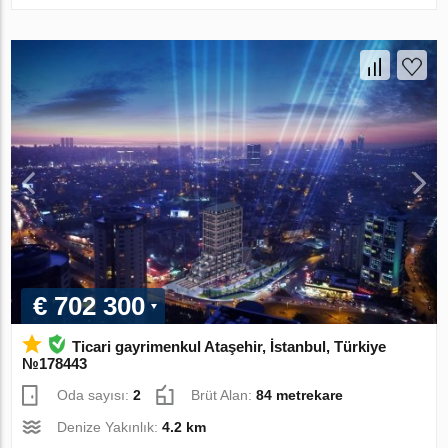
€ 702 300
Ticari gayrimenkul Ataşehir, İstanbul, Türkiye
№178443
Oda sayısı:
2
Brüt Alan:
84 metrekare
Denize Yakınlık:
4.2 km