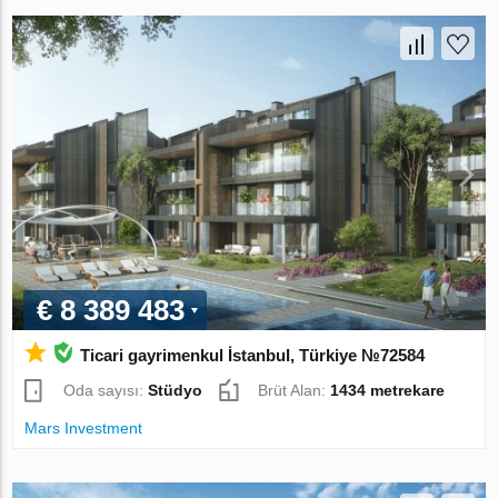
€ 8 389 483
Ticari gayrimenkul İstanbul, Türkiye №72584
Oda sayısı:
Stüdyo
Brüt Alan:
1434 metrekare
Mars Investment