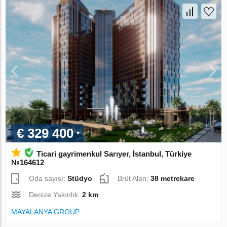
€ 329 400
Ticari gayrimenkul Sarıyer, İstanbul, Türkiye
№164612
Oda sayısı:
Stüdyo
Brüt Alan:
38 metrekare
Denize Yakınlık:
2 km
MAYALANYA GROUP