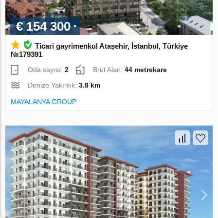
€ 154 300
Ticari gayrimenkul Ataşehir, İstanbul, Türkiye
№179391
Oda sayısı:
2
Brüt Alan:
44 metrekare
Denize Yakınlık:
3.8 km
MAYALANYA GROUP