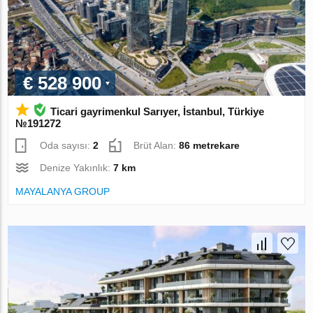
€ 528 900
Ticari gayrimenkul Sarıyer, İstanbul, Türkiye
№191272
Oda sayısı:
2
Brüt Alan:
86 metrekare
Denize Yakınlık:
7 km
MAYALANYA GROUP