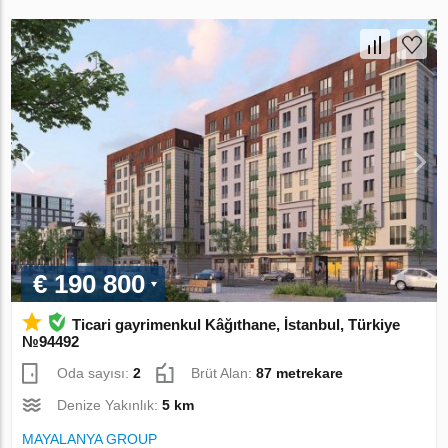
€ 190 800
Ticari gayrimenkul Kâğıthane, İstanbul, Türkiye
№94492
Oda sayısı:
2
Brüt Alan:
87 metrekare
Denize Yakınlık:
5 km
MAYALANYA GROUP