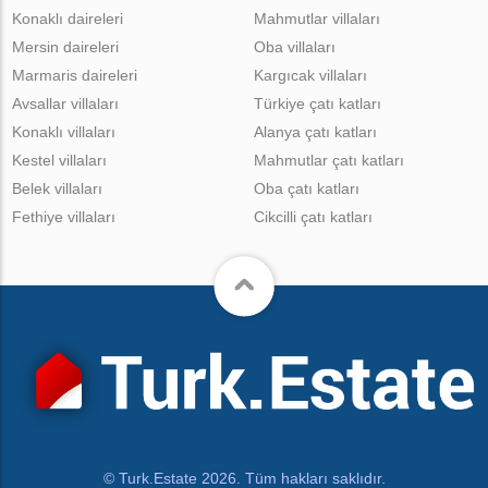
Konaklı daireleri
Mahmutlar villaları
Mersin daireleri
Oba villaları
Marmaris daireleri
Kargıcak villaları
Avsallar villaları
Türkiye çatı katları
Konaklı villaları
Alanya çatı katları
Kestel villaları
Mahmutlar çatı katları
Belek villaları
Oba çatı katları
Fethiye villaları
Cikcilli çatı katları
© Turk.Estate 2026. Tüm hakları saklıdır.