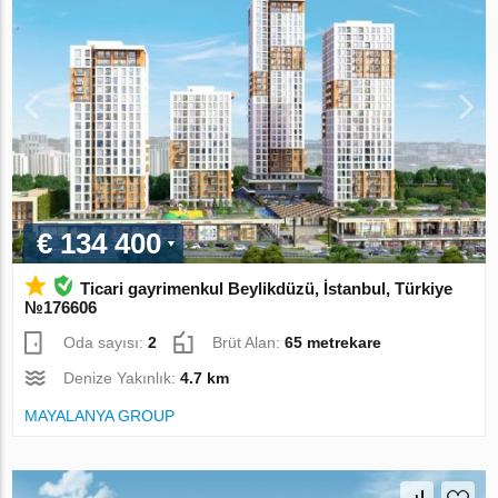
€ 134 400
Ticari gayrimenkul Beylikdüzü, İstanbul, Türkiye
№176606
Oda sayısı:
2
Brüt Alan:
65 metrekare
Denize Yakınlık:
4.7 km
MAYALANYA GROUP