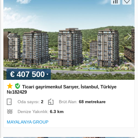
€ 407 500
Ticari gayrimenkul Sarıyer, İstanbul, Türkiye
№182429
Oda sayısı:
2
Brüt Alan:
68 metrekare
Denize Yakınlık:
6.3 km
MAYALANYA GROUP