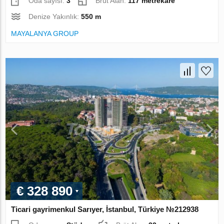
Oda sayısı:
3
Brüt Alan:
117 metrekare
Denize Yakınlık:
550 m
MAYALANYA GROUP
€ 328 890
Ticari gayrimenkul Sarıyer, İstanbul, Türkiye №212938