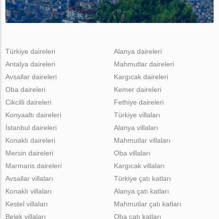
Türkiye daireleri
Alanya daireleri
Antalya daireleri
Mahmutlar daireleri
Avsallar daireleri
Kargıcak daireleri
Oba daireleri
Kemer daireleri
Cikcilli daireleri
Fethiye daireleri
Konyaaltı daireleri
Türkiye villaları
İstanbul daireleri
Alanya villaları
Konaklı daireleri
Mahmutlar villaları
Mersin daireleri
Oba villaları
Marmaris daireleri
Kargıcak villaları
Avsallar villaları
Türkiye çatı katları
Konaklı villaları
Alanya çatı katları
Kestel villaları
Mahmutlar çatı katları
Belek villaları
Oba çatı katları