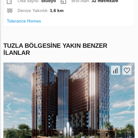
Oda sayısı:
Stüdyo
Brüt Alan:
32 metrekare
Denize Yakınlık:
1.6 km
Tolerance Homes
TUZLA BÖLGESINE YAKIN BENZER
ILANLAR