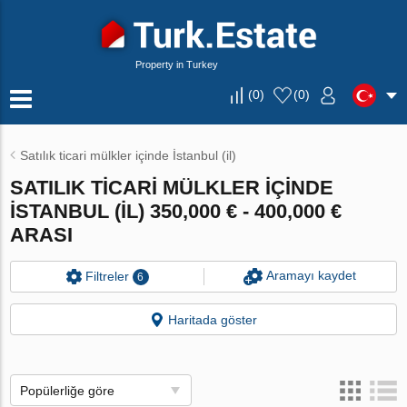
Property in Turkey
(
0
)
(
0
)
Satılık ticari mülkler içinde İstanbul (il)
SATILIK TICARI MÜLKLER IÇINDE
İSTANBUL (IL) 350,000 € - 400,000 €
ARASI
Aramayı kaydet
Filtreler
6
Haritada göster
Popülerliğe göre