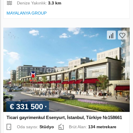
Denize Yakınlık:
3.3 km
MAYALANYA GROUP
€ 331 500
Ticari gayrimenkul Esenyurt, İstanbul, Türkiye №158661
Oda sayısı:
Stüdyo
Brüt Alan:
134 metrekare