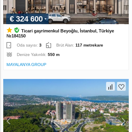
€ 324 600
Ticari gayrimenkul Beyoğlu, İstanbul, Türkiye
№184150
Oda sayısı:
3
Brüt Alan:
117 metrekare
Denize Yakınlık:
550 m
MAYALANYA GROUP