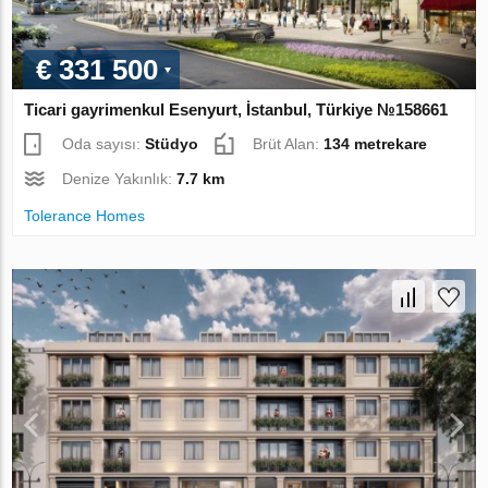
€ 331 500
Ticari gayrimenkul Esenyurt, İstanbul, Türkiye №158661
Oda sayısı:
Stüdyo
Brüt Alan:
134 metrekare
Denize Yakınlık:
7.7 km
Tolerance Homes