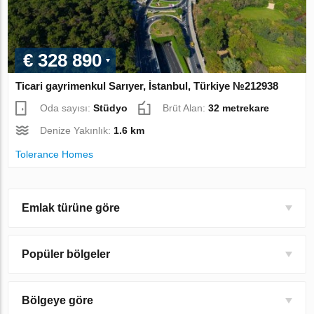
€ 328 890
Ticari gayrimenkul Sarıyer, İstanbul, Türkiye №212938
Oda sayısı:
Stüdyo
Brüt Alan:
32 metrekare
Denize Yakınlık:
1.6 km
Tolerance Homes
Emlak türüne göre
Popüler bölgeler
Bölgeye göre