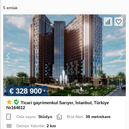
5 emlak
€ 328 900
Ticari gayrimenkul Sarıyer, İstanbul, Türkiye
№164612
Oda sayısı:
Stüdyo
Brüt Alan:
38 metrekare
Denize Yakınlık:
2 km