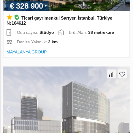
€ 328 900
Ticari gayrimenkul Sarıyer, İstanbul, Türkiye
№164612
Oda sayısı:
Stüdyo
Brüt Alan:
38 metrekare
Denize Yakınlık:
2 km
MAYALANYA GROUP