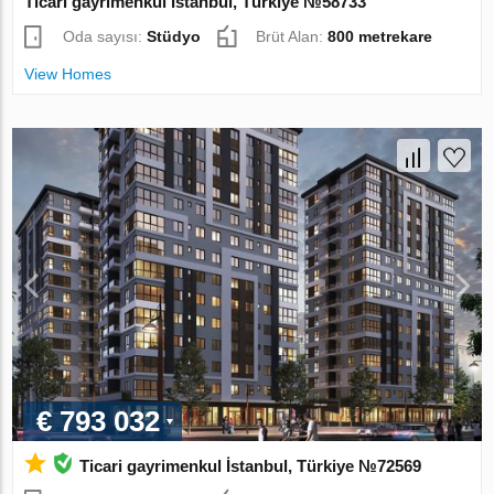
Ticari gayrimenkul İstanbul, Türkiye №58733
Oda sayısı:
Stüdyo
Brüt Alan:
800 metrekare
View Homes
€ 793 032
Ticari gayrimenkul İstanbul, Türkiye №72569