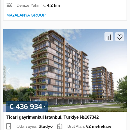
Denize Yakınlık:
4.2 km
MAYALANYA GROUP
€ 436 934
Ticari gayrimenkul İstanbul, Türkiye №107342
Oda sayısı:
Stüdyo
Brüt Alan:
62 metrekare