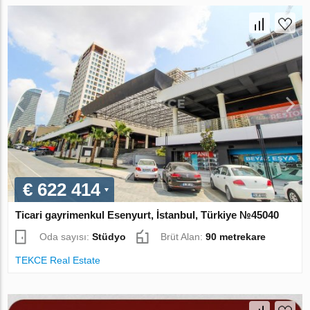
€ 622 414
Ticari gayrimenkul Esenyurt, İstanbul, Türkiye №45040
Oda sayısı:
Stüdyo
Brüt Alan:
90 metrekare
TEKCE Real Estate