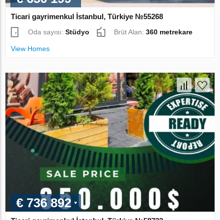
Ticari gayrimenkul İstanbul, Türkiye №55268
Oda sayısı:
Stüdyo
Brüt Alan:
360 metrekare
View Homes
€ 736 892