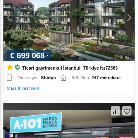
€ 699 068
Ticari gayrimenkul İstanbul, Türkiye №72583
Oda sayısı:
Stüdyo
Brüt Alan:
247 metrekare
Mars Investment