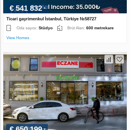
€ 541 832
Ticari gayrimenkul İstanbul, Türkiye №58727
Oda sayısı:
Stüdyo
Brüt Alan:
600 metrekare
View Homes
€ 650 199