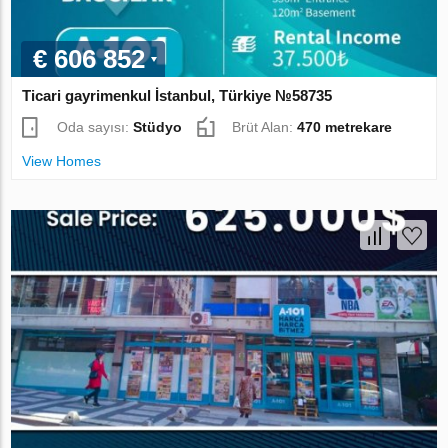
€ 606 852
Ticari gayrimenkul İstanbul, Türkiye №58735
Oda sayısı:
Stüdyo
Brüt Alan:
470 metrekare
View Homes