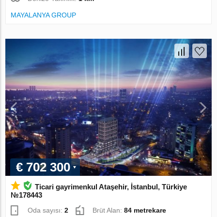
MAYALANYA GROUP
€ 702 300
Ticari gayrimenkul Ataşehir, İstanbul, Türkiye
№178443
Oda sayısı:
2
Brüt Alan:
84 metrekare