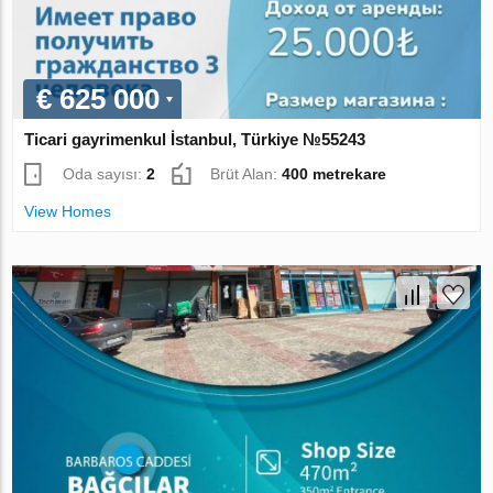
€ 625 000
Ticari gayrimenkul İstanbul, Türkiye №55243
Oda sayısı:
2
Brüt Alan:
400 metrekare
View Homes