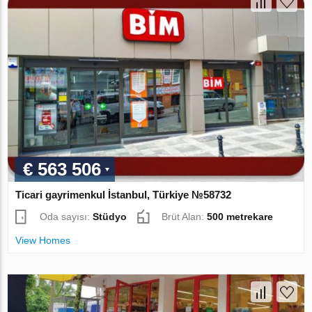
€ 563 506
Ticari gayrimenkul İstanbul, Türkiye №58732
Oda sayısı:
Stüdyo
Brüt Alan:
500 metrekare
View Homes