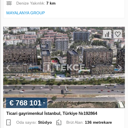
Denize Yakınlık:
7 km
MAYALANYA GROUP
€ 768 101
Ticari gayrimenkul İstanbul, Türkiye №192864
Oda sayısı:
Stüdyo
Brüt Alan:
136 metrekare