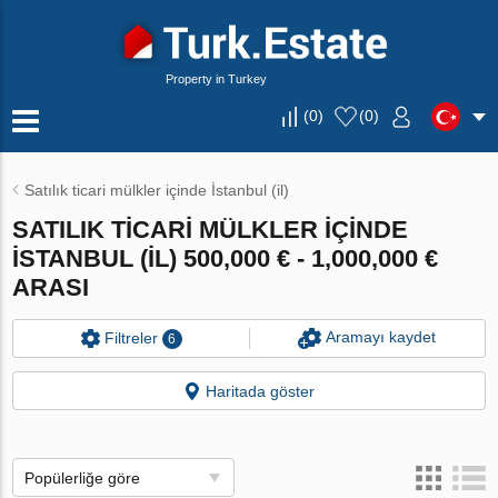
Property in Turkey
(
0
)
(
0
)
Satılık ticari mülkler içinde İstanbul (il)
SATILIK TICARI MÜLKLER IÇINDE
İSTANBUL (IL) 500,000 € - 1,000,000 €
ARASI
Aramayı kaydet
Filtreler
6
Haritada göster
Popülerliğe göre