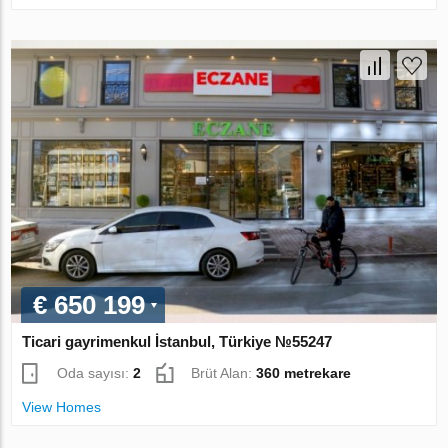
€ 650 199
Ticari gayrimenkul İstanbul, Türkiye №55247
Oda sayısı:
2
Brüt Alan:
360 metrekare
View Homes