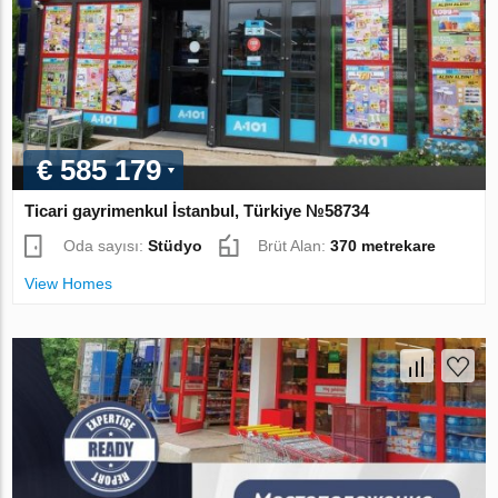
€ 585 179
Ticari gayrimenkul İstanbul, Türkiye №58734
Oda sayısı:
Stüdyo
Brüt Alan:
370 metrekare
View Homes