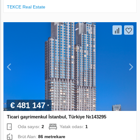
TEKCE Real Estate
€ 481 147
Ticari gayrimenkul İstanbul, Türkiye №143295
Oda sayısı:
2
Yatak odası:
1
Brüt Alan:
86 metrekare