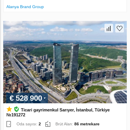
Alanya Brand Group
€ 528 900
Ticari gayrimenkul Sarıyer, İstanbul, Türkiye
№191272
Oda sayısı:
2
Brüt Alan:
86 metrekare