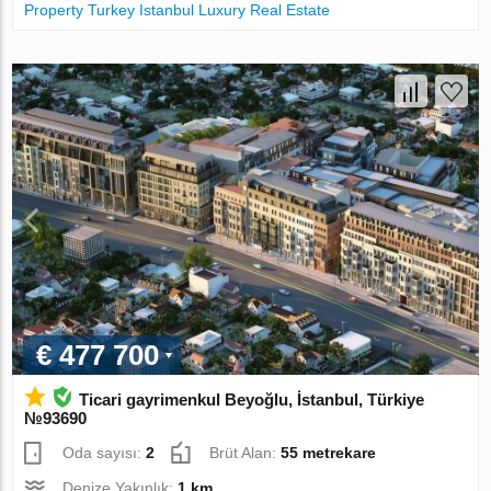
Property Turkey Istanbul Luxury Real Estate
€ 477 700
Ticari gayrimenkul Beyoğlu, İstanbul, Türkiye
№93690
Oda sayısı:
2
Brüt Alan:
55 metrekare
Denize Yakınlık:
1 km