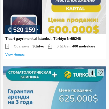
€ 520 159
Ticari gayrimenkul İstanbul, Türkiye №55246
Oda sayısı:
Stüdyo
Brüt Alan:
400 metrekare
View Homes