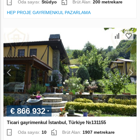
Oda sayısı:
Stüdyo
Brüt Alan:
200 metrekare
HEP PROJE GAYRİMENKUL PAZARLAMA
€ 866 932
Ticari gayrimenkul İstanbul, Türkiye №131155
Oda sayısı:
10
Brüt Alan:
1907 metrekare