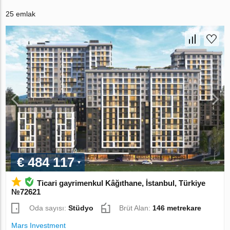
25 emlak
€ 484 117
Ticari gayrimenkul Kâğıthane, İstanbul, Türkiye
№72621
Oda sayısı:
Stüdyo
Brüt Alan:
146 metrekare
Mars Investment