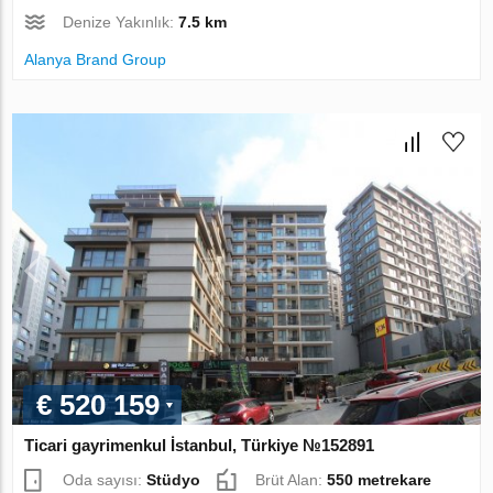
Denize Yakınlık:
7.5 km
Alanya Brand Group
€ 520 159
Ticari gayrimenkul İstanbul, Türkiye №152891
Oda sayısı:
Stüdyo
Brüt Alan:
550 metrekare