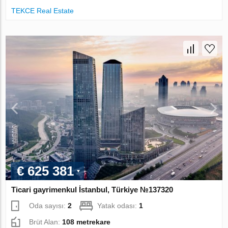
TEKCE Real Estate
€ 625 381
Ticari gayrimenkul İstanbul, Türkiye №137320
Oda sayısı:
2
Yatak odası:
1
Brüt Alan:
108 metrekare