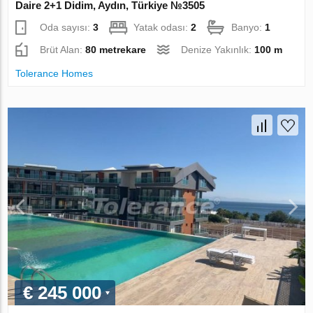
Daire 2+1 Didim, Aydın, Türkiye №3505
Oda sayısı:
3
Yatak odası:
2
Banyo:
1
Brüt Alan:
80 metrekare
Denize Yakınlık:
100 m
Tolerance Homes
€ 245 000