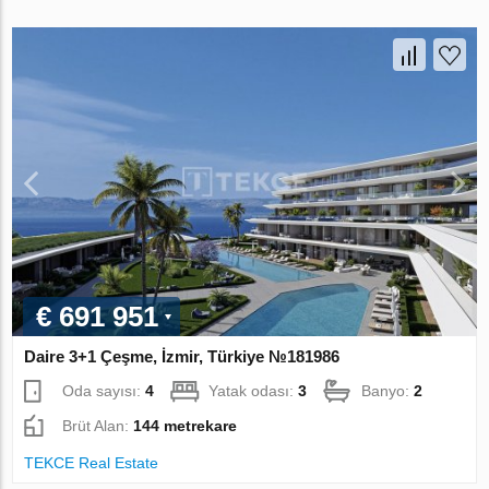
€ 691 951
Daire 3+1 Çeşme, İzmir, Türkiye №181986
Oda sayısı:
4
Yatak odası:
3
Banyo:
2
Brüt Alan:
144 metrekare
TEKCE Real Estate