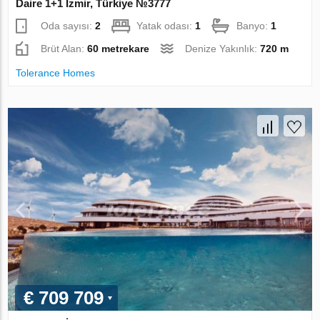
Daire 1+1 İzmir, Türkiye №3777
Oda sayısı:
2
Yatak odası:
1
Banyo:
1
Brüt Alan:
60 metrekare
Denize Yakınlık:
720 m
Tolerance Homes
€ 709 709