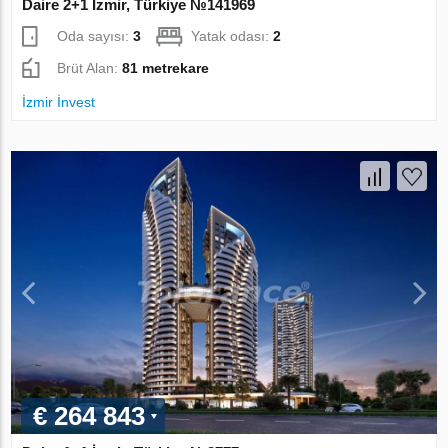
Daire 2+1 İzmir, Türkiye №141969
Oda sayısı:
3
Yatak odası:
2
Brüt Alan:
81 metrekare
İzmir İnvest
€ 264 843