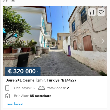
6 emlak
€ 320 000
Daire 2+1 Çeşme, İzmir, Türkiye №144227
Oda sayısı:
3
Yatak odası:
2
Brüt Alan:
85 metrekare
İzmir İnvest