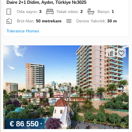
Daire 2+1 Didim, Aydın, Türkiye №3025
Oda sayısı:
3
Yatak odası:
2
Banyo:
1
Brüt Alan:
50 metrekare
Denize Yakınlık:
30 m
Tolerance Homes
€ 86 550