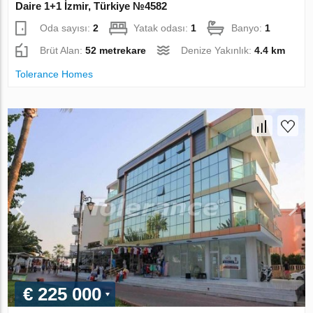
Daire 1+1 İzmir, Türkiye №4582
Oda sayısı:
2
Yatak odası:
1
Banyo:
1
Brüt Alan:
52 metrekare
Denize Yakınlık:
4.4 km
Tolerance Homes
€ 225 000