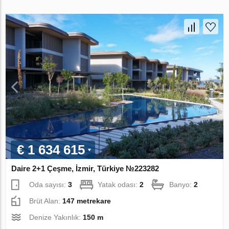
€ 1 634 615
Daire 2+1 Çeşme, İzmir, Türkiye №223282
Oda sayısı:
3
Yatak odası:
2
Banyo:
2
Brüt Alan:
147 metrekare
Denize Yakınlık:
150 m