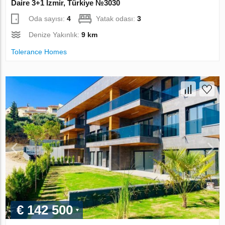
Daire 3+1 İzmir, Türkiye №3030
Oda sayısı:
4
Yatak odası:
3
Denize Yakınlık:
9 km
Tolerance Homes
€ 142 500