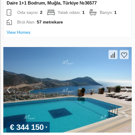
Daire 1+1 Bodrum, Muğla, Türkiye №36577
Oda sayısı:
2
Yatak odası:
1
Banyo:
1
Brüt Alan:
57 metrekare
View Homes
€ 344 150