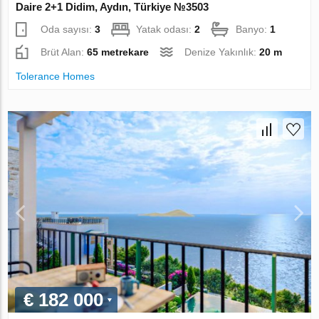
Daire 2+1 Didim, Aydın, Türkiye №3503
Oda sayısı:
3
Yatak odası:
2
Banyo:
1
Brüt Alan:
65 metrekare
Denize Yakınlık:
20 m
Tolerance Homes
€ 182 000