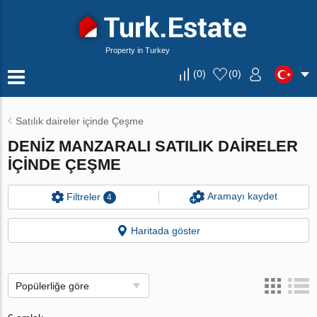
Property in Turkey
(
0
)
(
0
)
Satılık daireler içinde Çeşme
DENIZ MANZARALI SATILIK DAIRELER
IÇINDE ÇEŞME
Aramayı kaydet
Filtreler
4
Haritada göster
Popülerliğe göre