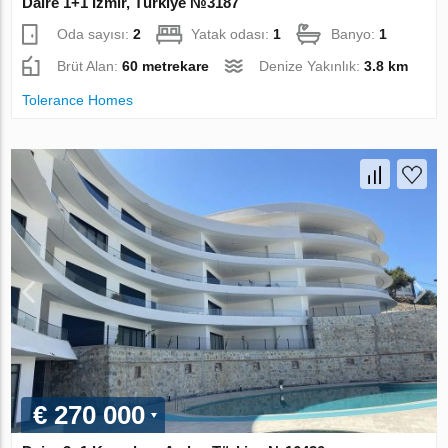
Daire 1+1 İzmir, Türkiye №3187
Oda sayısı:
2
Yatak odası:
1
Banyo:
1
Brüt Alan:
60 metrekare
Denize Yakınlık:
3.8 km
Tolerance Homes
€ 270 000