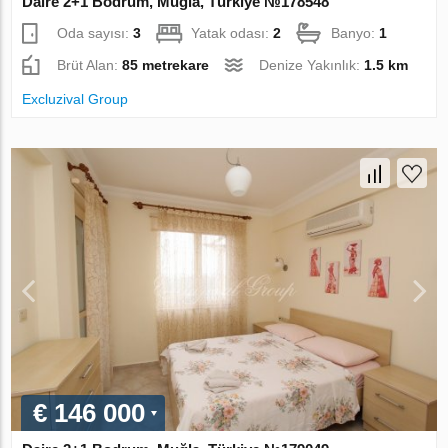
Daire 2+1 Bodrum, Muğla, Türkiye №178548
Oda sayısı:
3
Yatak odası:
2
Banyo:
1
Brüt Alan:
85 metrekare
Denize Yakınlık:
1.5 km
Excluzival Group
€ 146 000