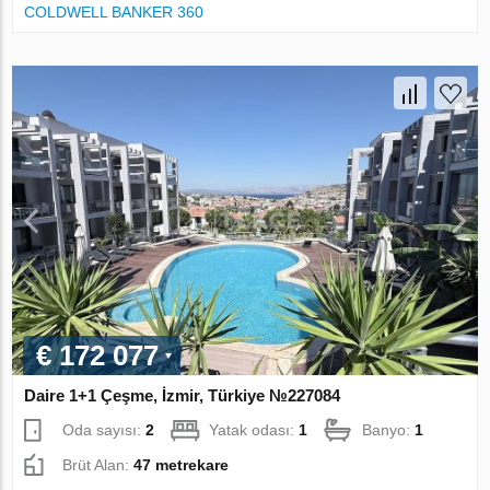
COLDWELL BANKER 360
€ 172 077
Daire 1+1 Çeşme, İzmir, Türkiye №227084
Oda sayısı:
2
Yatak odası:
1
Banyo:
1
Brüt Alan:
47 metrekare