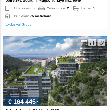
Daire 2+1 Bodrum, Muğla, Türkiye №179049
Oda sayısı:
3
Yatak odası:
2
Banyo:
1
Brüt Alan:
75 metrekare
Excluzival Group
€ 164 445