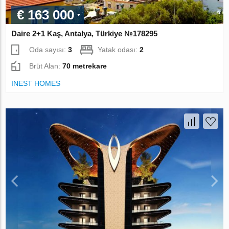
€ 163 000
Daire 2+1 Kaş, Antalya, Türkiye №178295
Oda sayısı:
3
Yatak odası:
2
Brüt Alan:
70 metrekare
INEST HOMES