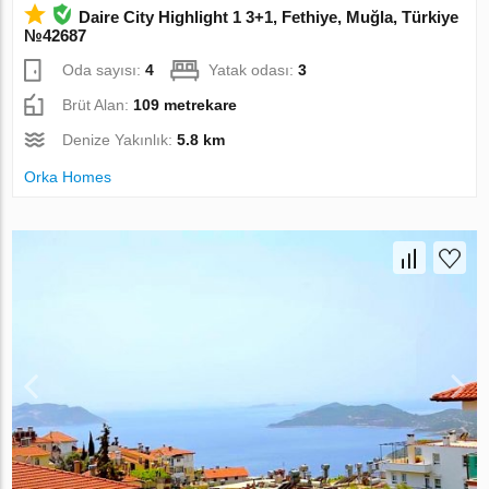
Daire City Highlight 1 3+1, Fethiye, Muğla, Türkiye
№42687
Oda sayısı:
4
Yatak odası:
3
Brüt Alan:
109 metrekare
Denize Yakınlık:
5.8 km
Orka Homes