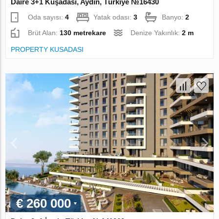
Daire 3+1 Kuşadası, Aydın, Türkiye №16430
Oda sayısı:
4
Yatak odası:
3
Banyo:
2
Brüt Alan:
130 metrekare
Denize Yakınlık:
2 m
PROPERTY KUSADASI
€ 260 000