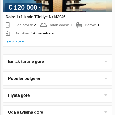
€ 120 000
Daire 1+1 İzmir, Türkiye №142046
Oda sayısı:
2
Yatak odası:
1
Banyo:
1
Brüt Alan:
54 metrekare
İzmir İnvest
Emlak türüne göre
Popüler bölgeler
Fiyata göre
Oda sayısına göre