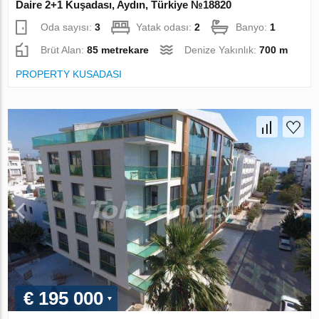
Daire 2+1 Kuşadası, Aydın, Türkiye №18820
Oda sayısı:
3
Yatak odası:
2
Banyo:
1
Brüt Alan:
85 metrekare
Denize Yakınlık:
700 m
PROPERTY KUSADASI
€ 195 000