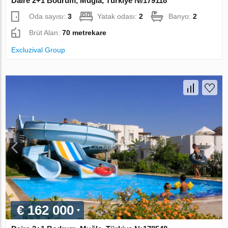
Daire 2+1 Bodrum, Muğla, Türkiye №179118
Oda sayısı:
3
Yatak odası:
2
Banyo:
2
Brüt Alan:
70 metrekare
Excluzival Group
€ 162 000