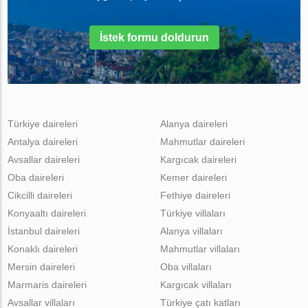
İstek formu doldurun
Türkiye daireleri
Alanya daireleri
Antalya daireleri
Mahmutlar daireleri
Avsallar daireleri
Kargıcak daireleri
Oba daireleri
Kemer daireleri
Cikcilli daireleri
Fethiye daireleri
Konyaaltı daireleri
Türkiye villaları
İstanbul daireleri
Alanya villaları
Konaklı daireleri
Mahmutlar villaları
Mersin daireleri
Oba villaları
Marmaris daireleri
Kargıcak villaları
Avsallar villaları
Türkiye çatı katları