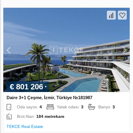
€ 801 206
Daire 3+1 Çeşme, İzmir, Türkiye №181987
Oda sayısı:
4
Yatak odası:
3
Banyo:
3
Brüt Alan:
184 metrekare
TEKCE Real Estate