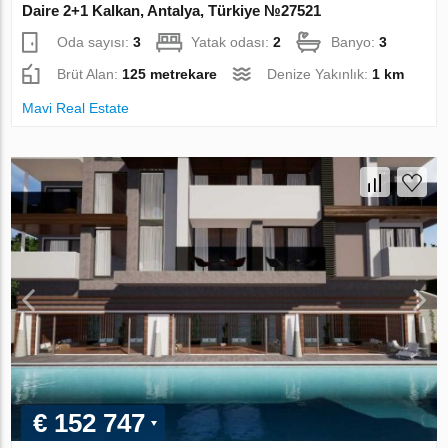
Daire 2+1 Kalkan, Antalya, Türkiye №27521
Oda sayısı:
3
Yatak odası:
2
Banyo:
3
Brüt Alan:
125 metrekare
Denize Yakınlık:
1 km
Mavi Real Estate
€ 152 747