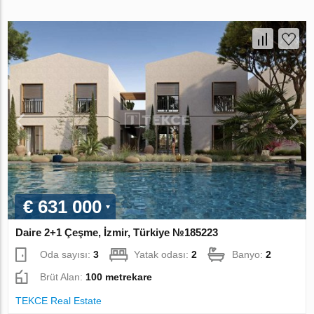
€ 631 000
Daire 2+1 Çeşme, İzmir, Türkiye №185223
Oda sayısı:
3
Yatak odası:
2
Banyo:
2
Brüt Alan:
100 metrekare
TEKCE Real Estate