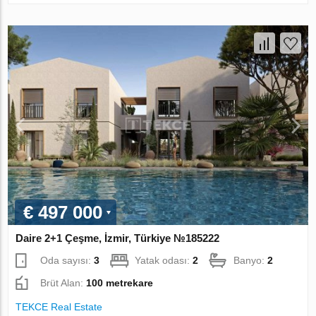
€ 497 000
Daire 2+1 Çeşme, İzmir, Türkiye №185222
Oda sayısı:
3
Yatak odası:
2
Banyo:
2
Brüt Alan:
100 metrekare
TEKCE Real Estate