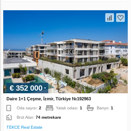
€ 352 000
Daire 1+1 Çeşme, İzmir, Türkiye №192963
Oda sayısı:
2
Yatak odası:
1
Banyo:
1
Brüt Alan:
74 metrekare
TEKCE Real Estate