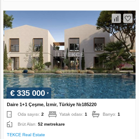
€ 335 000
Daire 1+1 Çeşme, İzmir, Türkiye №185220
Oda sayısı:
2
Yatak odası:
1
Banyo:
1
Brüt Alan:
52 metrekare
TEKCE Real Estate