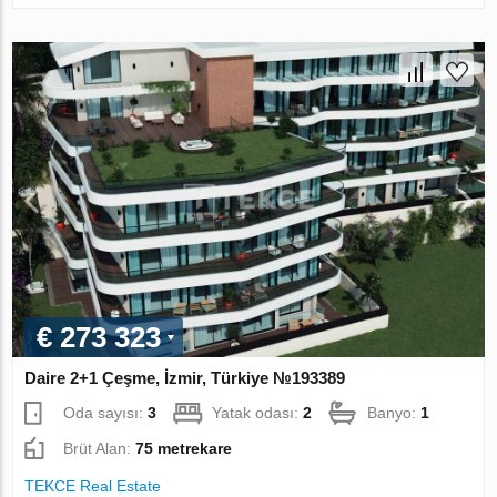
€ 273 323
Daire 2+1 Çeşme, İzmir, Türkiye №193389
Oda sayısı:
3
Yatak odası:
2
Banyo:
1
Brüt Alan:
75 metrekare
TEKCE Real Estate