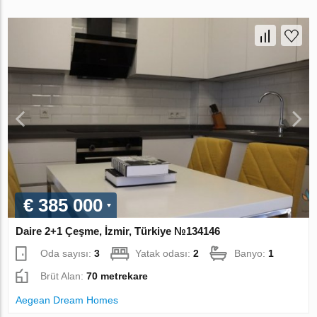
€ 385 000
Daire 2+1 Çeşme, İzmir, Türkiye №134146
Oda sayısı:
3
Yatak odası:
2
Banyo:
1
Brüt Alan:
70 metrekare
Aegean Dream Homes