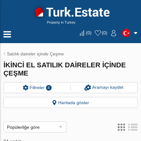
Property in Turkey
(
0
)
(
0
)
Satılık daireler içinde Çeşme
İKINCI EL SATILIK DAIRELER IÇINDE
ÇEŞME
Aramayı kaydet
Filtreler
4
Haritada göster
Popülerliğe göre