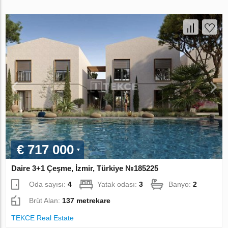
€ 717 000
Daire 3+1 Çeşme, İzmir, Türkiye №185225
Oda sayısı:
4
Yatak odası:
3
Banyo:
2
Brüt Alan:
137 metrekare
TEKCE Real Estate