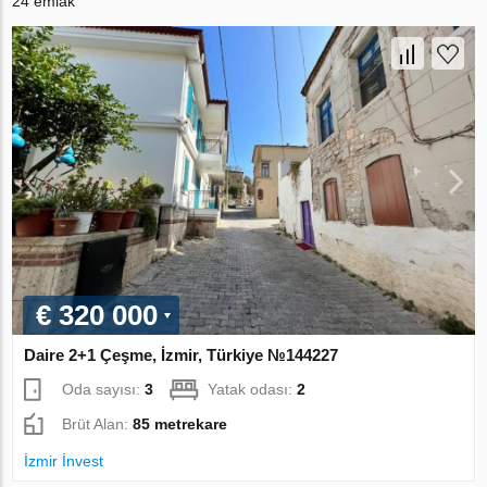
24 emlak
€ 320 000
Daire 2+1 Çeşme, İzmir, Türkiye №144227
Oda sayısı:
3
Yatak odası:
2
Brüt Alan:
85 metrekare
İzmir İnvest