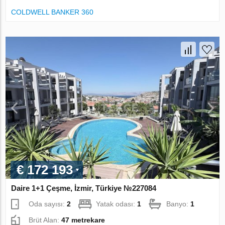
COLDWELL BANKER 360
€ 172 193
Daire 1+1 Çeşme, İzmir, Türkiye №227084
Oda sayısı:
2
Yatak odası:
1
Banyo:
1
Brüt Alan:
47 metrekare