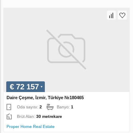
€ 72 157
Daire Çeşme, İzmir, Türkiye №180465
Oda sayısı:
2
Banyo:
1
Brüt Alan:
30 metrekare
Proper Home Real Estate