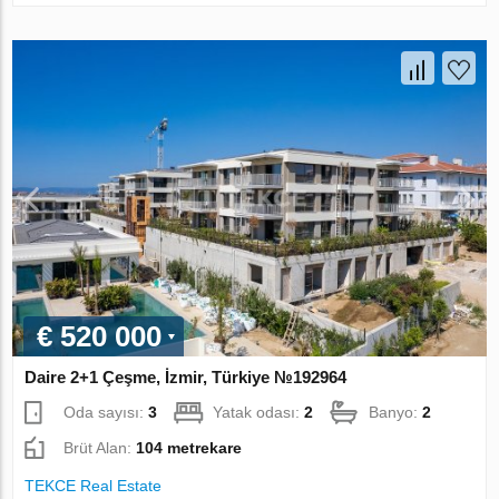
€ 520 000
Daire 2+1 Çeşme, İzmir, Türkiye №192964
Oda sayısı:
3
Yatak odası:
2
Banyo:
2
Brüt Alan:
104 metrekare
TEKCE Real Estate