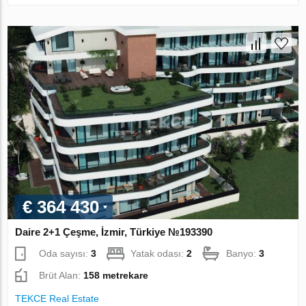
€ 364 430
Daire 2+1 Çeşme, İzmir, Türkiye №193390
Oda sayısı:
3
Yatak odası:
2
Banyo:
3
Brüt Alan:
158 metrekare
TEKCE Real Estate