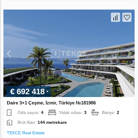
€ 692 418
Daire 3+1 Çeşme, İzmir, Türkiye №181986
Oda sayısı:
4
Yatak odası:
3
Banyo:
2
Brüt Alan:
144 metrekare
TEKCE Real Estate