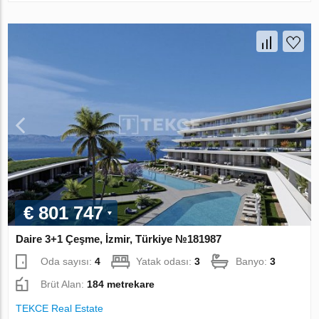
€ 801 747
Daire 3+1 Çeşme, İzmir, Türkiye №181987
Oda sayısı:
4
Yatak odası:
3
Banyo:
3
Brüt Alan:
184 metrekare
TEKCE Real Estate