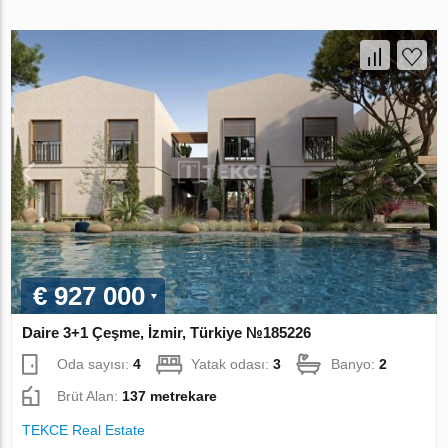
€ 927 000
Daire 3+1 Çeşme, İzmir, Türkiye №185226
Oda sayısı:
4
Yatak odası:
3
Banyo:
2
Brüt Alan:
137 metrekare
TEKCE Real Estate