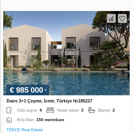
€ 985 000
Daire 3+1 Çeşme, İzmir, Türkiye №185227
Oda sayısı:
4
Yatak odası:
3
Banyo:
2
Brüt Alan:
150 metrekare
TEKCE Real Estate