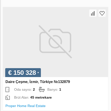
€ 150 328
Daire Çeşme, İzmir, Türkiye №132879
Oda sayısı:
2
Banyo:
1
Brüt Alan:
45 metrekare
Proper Home Real Estate