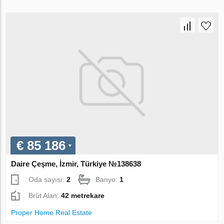
€ 85 186
Daire Çeşme, İzmir, Türkiye №138638
Oda sayısı:
2
Banyo:
1
Brüt Alan:
42 metrekare
Proper Home Real Estate