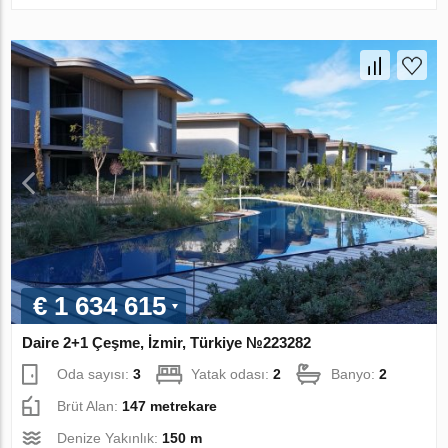
€ 1 634 615
Daire 2+1 Çeşme, İzmir, Türkiye №223282
Oda sayısı:
3
Yatak odası:
2
Banyo:
2
Brüt Alan:
147 metrekare
Denize Yakınlık:
150 m