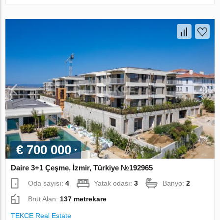
€ 700 000
Daire 3+1 Çeşme, İzmir, Türkiye №192965
Oda sayısı:
4
Yatak odası:
3
Banyo:
2
Brüt Alan:
137 metrekare
TEKCE Real Estate