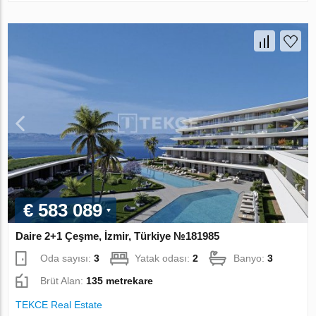
€ 583 089
Daire 2+1 Çeşme, İzmir, Türkiye №181985
Oda sayısı:
3
Yatak odası:
2
Banyo:
3
Brüt Alan:
135 metrekare
TEKCE Real Estate