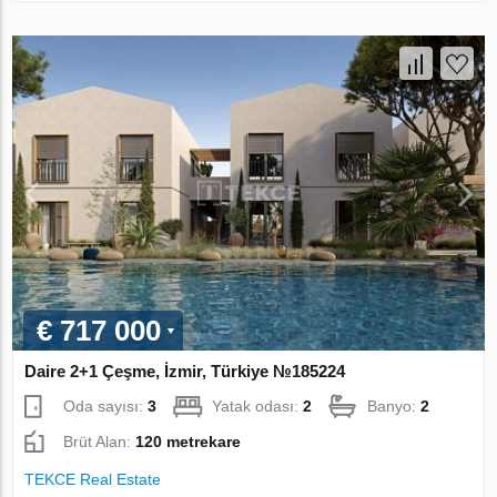
€ 717 000
Daire 2+1 Çeşme, İzmir, Türkiye №185224
Oda sayısı:
3
Yatak odası:
2
Banyo:
2
Brüt Alan:
120 metrekare
TEKCE Real Estate