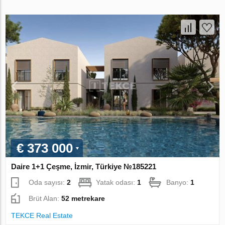
€ 373 000
Daire 1+1 Çeşme, İzmir, Türkiye №185221
Oda sayısı:
2
Yatak odası:
1
Banyo:
1
Brüt Alan:
52 metrekare
TEKCE Real Estate