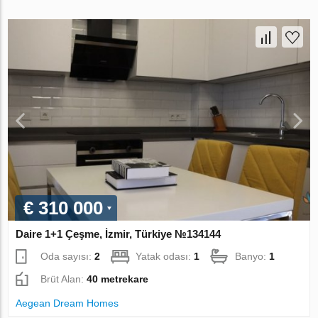
€ 310 000
Daire 1+1 Çeşme, İzmir, Türkiye №134144
Oda sayısı:
2
Yatak odası:
1
Banyo:
1
Brüt Alan:
40 metrekare
Aegean Dream Homes