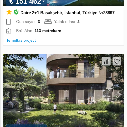
€ 151 462
Daire 2+1 Başakşehir, İstanbul, Türkiye №23897
Oda sayısı:
3
Yatak odası:
2
Brüt Alan:
113 metrekare
Temeltas project