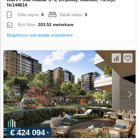
№144614
Oda sayısı:
4
Yatak odası:
3
Brüt Alan:
203.52 metrekare
Bosphorus real estate investment
€ 424 094