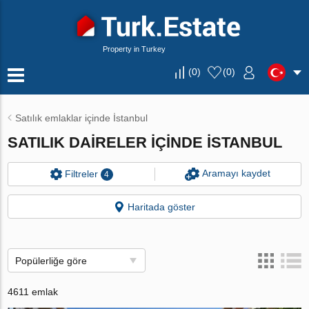
Property in Turkey
(
0
)
(
0
)
Satılık emlaklar içinde İstanbul
SATILIK DAIRELER IÇINDE İSTANBUL
Aramayı kaydet
Filtreler
4
Haritada göster
Popülerliğe göre
4611 emlak