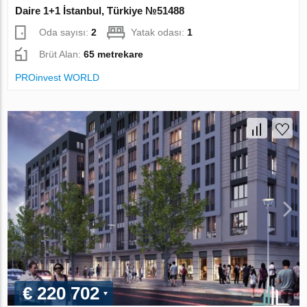
Daire 1+1 İstanbul, Türkiye №51488
Oda sayısı:
2
Yatak odası:
1
Brüt Alan:
65 metrekare
PROinvest WORLD
€ 220 702