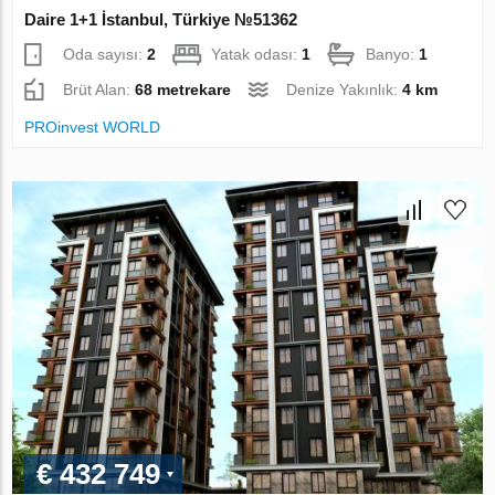
Daire 1+1 İstanbul, Türkiye №51362
Oda sayısı:
2
Yatak odası:
1
Banyo:
1
Brüt Alan:
68 metrekare
Denize Yakınlık:
4 km
PROinvest WORLD
€ 432 749