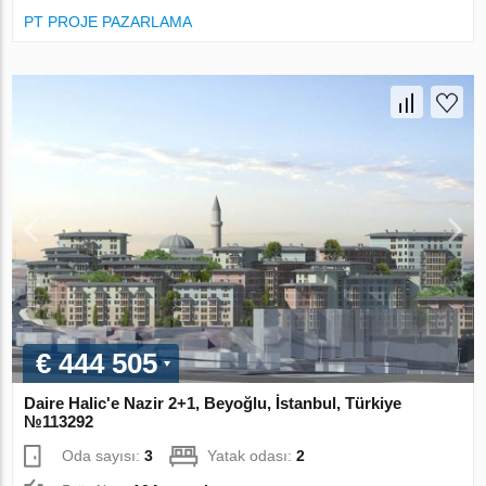
PT PROJE PAZARLAMA
€ 444 505
Daire Halic'e Nazir 2+1, Beyoğlu, İstanbul, Türkiye
№113292
Oda sayısı:
3
Yatak odası:
2