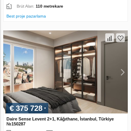
Brüt Alan:
110 metrekare
Best proje pazarlama
€ 375 728
Daire Sense Levent 2+1, Kâğıthane, İstanbul, Türkiye
№150287