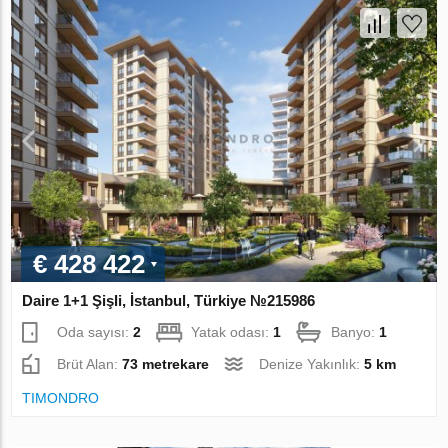
€ 428 422
Daire 1+1 Şişli, İstanbul, Türkiye №215986
Oda sayısı:
2
Yatak odası:
1
Banyo:
1
Brüt Alan:
73 metrekare
Denize Yakınlık:
5 km
TIMONDRO