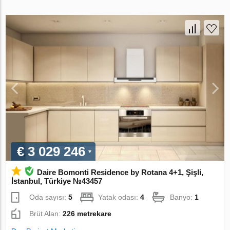
€ 3 029 246
Daire Bomonti Residence by Rotana 4+1, Şişli,
İstanbul, Türkiye №43457
Oda sayısı:
5
Yatak odası:
4
Banyo:
1
Brüt Alan:
226 metrekare