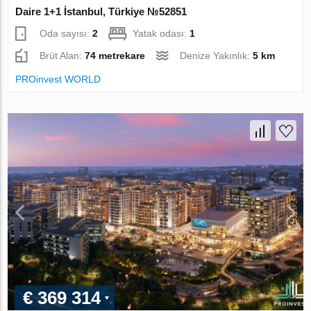
Daire 1+1 İstanbul, Türkiye №52851
Oda sayısı:
2
Yatak odası:
1
Brüt Alan:
74 metrekare
Denize Yakınlık:
5 km
PROinvest WORLD
€ 369 314