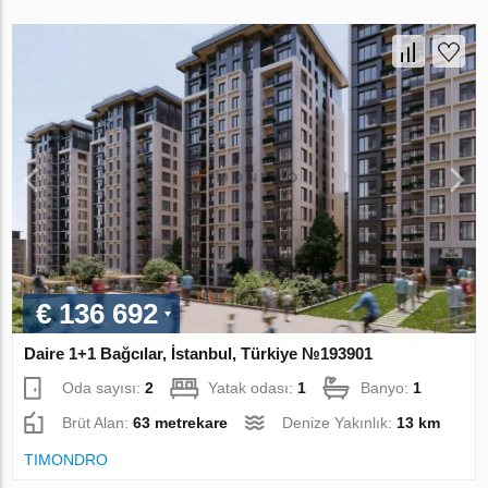
€ 136 692
Daire 1+1 Bağcılar, İstanbul, Türkiye №193901
Oda sayısı:
2
Yatak odası:
1
Banyo:
1
Brüt Alan:
63 metrekare
Denize Yakınlık:
13 km
TIMONDRO