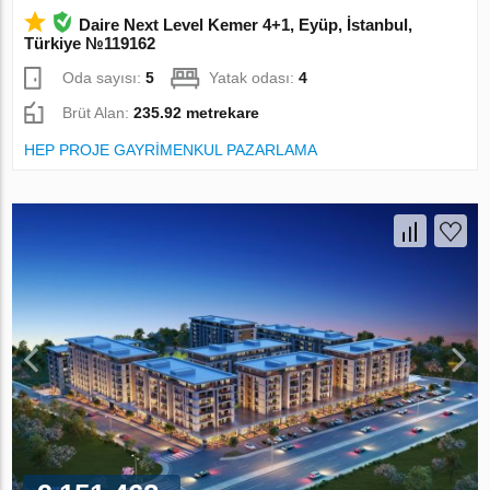
Daire Next Level Kemer 4+1, Eyüp, İstanbul,
Türkiye №119162
Oda sayısı:
5
Yatak odası:
4
Brüt Alan:
235.92 metrekare
HEP PROJE GAYRİMENKUL PAZARLAMA