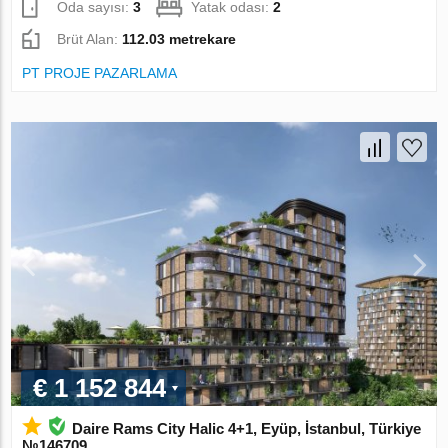
Oda sayısı:
3
Yatak odası:
2
Brüt Alan:
112.03 metrekare
PT PROJE PAZARLAMA
€ 1 152 844
Daire Rams City Halic 4+1, Eyüp, İstanbul, Türkiye
№146709