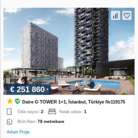
€ 251 860
Daire G TOWER 1+1, İstanbul, Türkiye №119175
Oda sayısı:
2
Yatak odası:
1
Brüt Alan:
78 metrekare
Arkan Proje