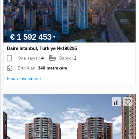
€ 1 592 453
Daire İstanbul, Türkiye №190295
Oda sayısı:
4
Banyo:
2
Brüt Alan:
340 metrekare
Binaa Investment