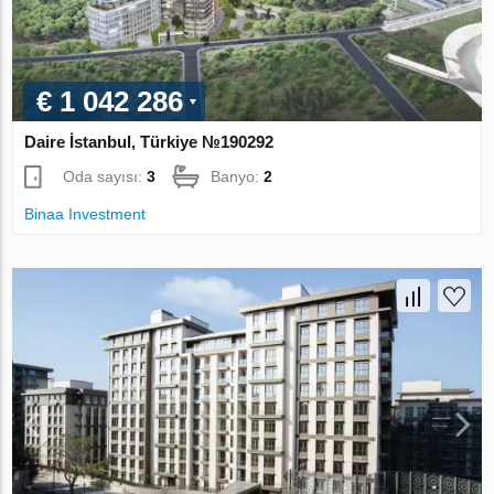
€ 1 042 286
Daire İstanbul, Türkiye №190292
Oda sayısı:
3
Banyo:
2
Binaa Investment