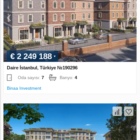
€ 2 249 188
Daire İstanbul, Türkiye №190296
Oda sayısı:
7
Banyo:
4
Binaa Investment