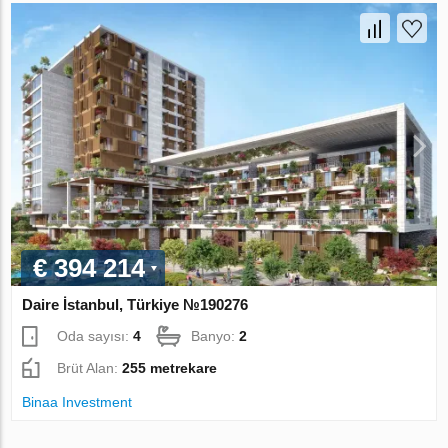
€ 394 214
Daire İstanbul, Türkiye №190276
Oda sayısı:
4
Banyo:
2
Brüt Alan:
255 metrekare
Binaa Investment