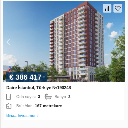
€ 386 417
Daire İstanbul, Türkiye №190248
Oda sayısı:
3
Banyo:
2
Brüt Alan:
167 metrekare
Binaa Investment