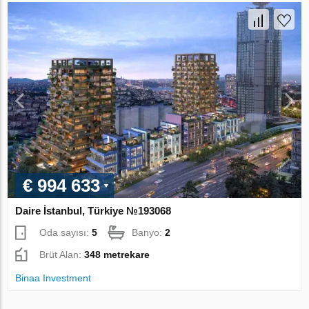
€ 994 633
Daire İstanbul, Türkiye №193068
Oda sayısı:
5
Banyo:
2
Brüt Alan:
348 metrekare
Binaa Investment