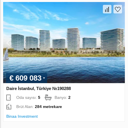
€ 609 083
Daire İstanbul, Türkiye №190288
Oda sayısı:
5
Banyo:
2
Brüt Alan:
284 metrekare
Binaa Investment