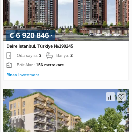
€ 6 920 846
Daire İstanbul, Türkiye №190245
Oda sayısı:
3
Banyo:
2
Brüt Alan:
156 metrekare
Binaa Investment