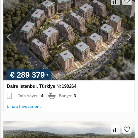
€ 289 379
Daire İstanbul, Türkiye №190264
Oda sayısı:
4
Banyo:
3
Binaa Investment