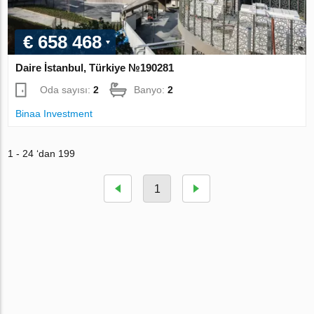
€ 658 468
Daire İstanbul, Türkiye №190281
Oda sayısı:
2
Banyo:
2
Binaa Investment
1 - 24 ‘dan 199
1