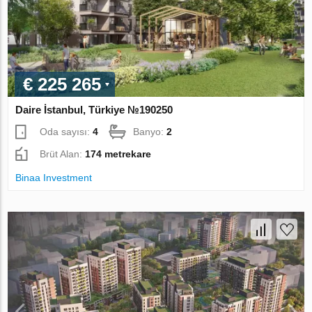
€ 225 265
Daire İstanbul, Türkiye №190250
Oda sayısı:
4
Banyo:
2
Brüt Alan:
174 metrekare
Binaa Investment