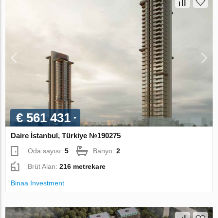
€ 561 431
Daire İstanbul, Türkiye №190275
Oda sayısı:
5
Banyo:
2
Brüt Alan:
216 metrekare
Binaa Investment