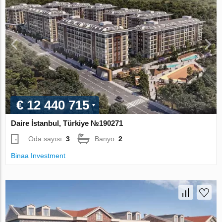
€ 12 440 715
Daire İstanbul, Türkiye №190271
Oda sayısı:
3
Banyo:
2
Binaa Investment