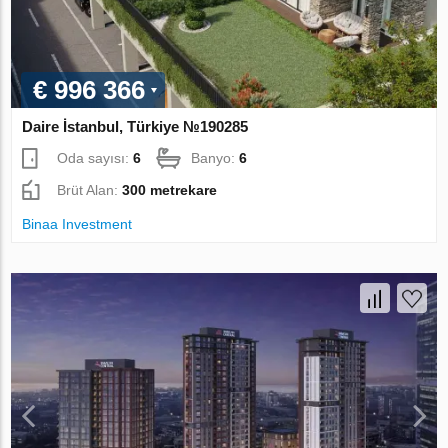
€ 996 366
Daire İstanbul, Türkiye №190285
Oda sayısı:
6
Banyo:
6
Brüt Alan:
300 metrekare
Binaa Investment