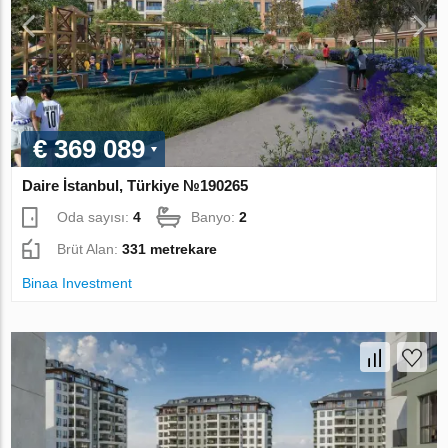
€ 369 089
Daire İstanbul, Türkiye №190265
Oda sayısı:
4
Banyo:
2
Brüt Alan:
331 metrekare
Binaa Investment