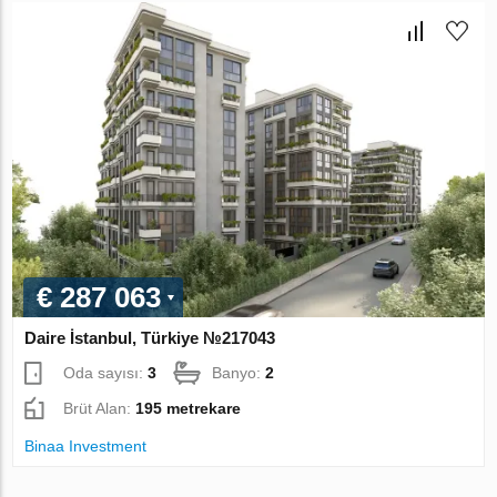
€ 287 063
Daire İstanbul, Türkiye №217043
Oda sayısı:
3
Banyo:
2
Brüt Alan:
195 metrekare
Binaa Investment