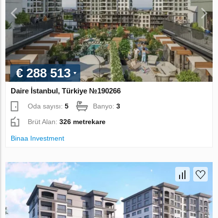
€ 288 513
Daire İstanbul, Türkiye №190266
Oda sayısı:
5
Banyo:
3
Brüt Alan:
326 metrekare
Binaa Investment