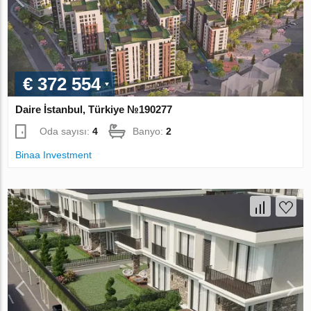
€ 372 554
Daire İstanbul, Türkiye №190277
Oda sayısı:
4
Banyo:
2
Binaa Investment