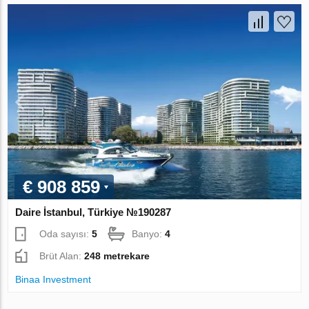
€ 908 859
Daire İstanbul, Türkiye №190287
Oda sayısı:
5
Banyo:
4
Brüt Alan:
248 metrekare
Binaa Investment