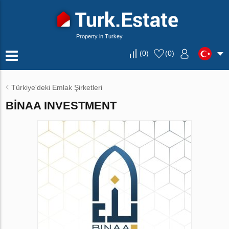
Property in Turkey
(
0
)
(
0
)
Türkiye'deki Emlak Şirketleri
BINAA INVESTMENT