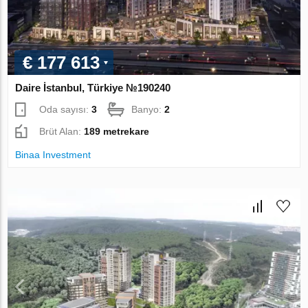
€ 177 613
Daire İstanbul, Türkiye №190240
Oda sayısı:
3
Banyo:
2
Brüt Alan:
189 metrekare
Binaa Investment