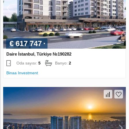
€ 617 747
Daire İstanbul, Türkiye №190282
Oda sayısı:
5
Banyo:
2
Binaa Investment