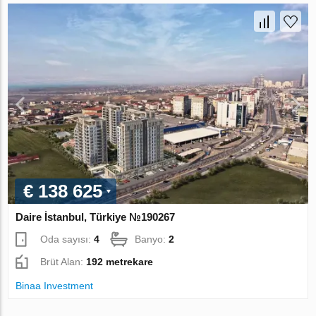
€ 138 625
Daire İstanbul, Türkiye №190267
Oda sayısı:
4
Banyo:
2
Brüt Alan:
192 metrekare
Binaa Investment