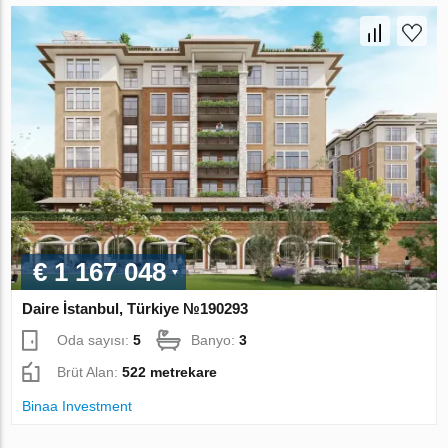
€ 1 167 048
Daire İstanbul, Türkiye №190293
Oda sayısı:
5
Banyo:
3
Brüt Alan:
522 metrekare
Binaa Investment