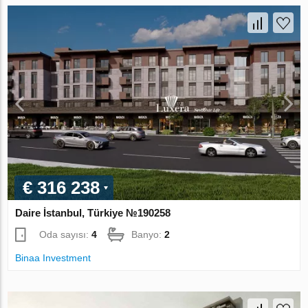
€ 316 238
Daire İstanbul, Türkiye №190258
Oda sayısı:
4
Banyo:
2
Binaa Investment