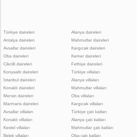
Türkiye daireleri
Alanya daireleri
Antalya daireleri
Mahmutlar daireleri
Avsallar daireleri
Kargıcak daireleri
Oba daireleri
Kemer daireleri
Cikcilli daireleri
Fethiye daireleri
Konyaaltı daireleri
Türkiye villaları
İstanbul daireleri
Alanya villaları
Konaklı daireleri
Mahmutlar villaları
Mersin daireleri
Oba villaları
Marmaris daireleri
Kargıcak villaları
Avsallar villaları
Türkiye çatı katları
Konaklı villaları
Alanya çatı katları
Kestel villaları
Mahmutlar çatı katları
Belek villaları
Oba çatı katları