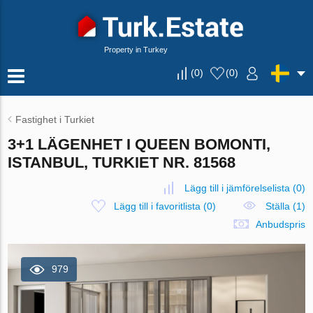
Property in Turkey
(
0
)
(
0
)
Fastighet i Turkiet
3+1 LÄGENHET I QUEEN BOMONTI,
ISTANBUL, TURKIET NR. 81568
Lägg till i jämförelselista
(
0
)
Lägg till i favoritlista
(
0
)
Ställa (1)
Anbudspris
979