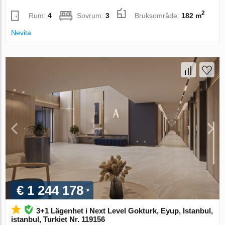
2
Rum:
4
Sovrum:
3
Bruksområde:
182 m
Nevita
€ 1 244 178
3+1 Lägenhet i Next Level Gokturk, Eyup, Istanbul,
istanbul, Turkiet Nr. 119156