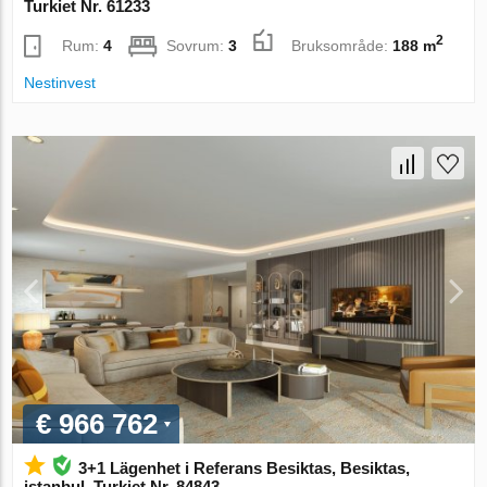
Turkiet Nr. 61233
2
Rum:
4
Sovrum:
3
Bruksområde:
188 m
Nestinvest
€ 966 762
3+1 Lägenhet i Referans Besiktas, Besiktas,
istanbul, Turkiet Nr. 84843