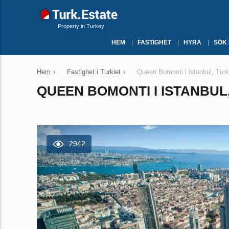
Property in Turkey
HEM
FASTIGHET
HYRA
SÖK
Hem
›
Fastighet i Turkiet
›
Queen Bomonti i istanbul, Turk
QUEEN BOMONTI I ISTANBUL,
2942