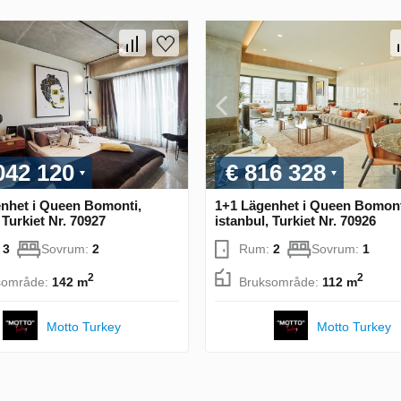
042 120
€ 816 328
nhet i Queen Bomonti,
1+1 Lägenhet i Queen Bomont
 Turkiet Nr. 70927
istanbul, Turkiet Nr. 70926
:
3
Sovrum:
2
Rum:
2
Sovrum:
1
2
2
sområde:
142 m
Bruksområde:
112 m
Motto Turkey
Motto Turkey