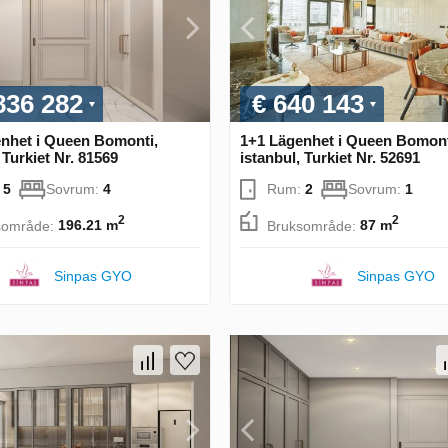
836 282
€ 640 143
nhet i Queen Bomonti,
1+1 Lägenhet i Queen Bomont
 Turkiet Nr. 81569
istanbul, Turkiet Nr. 52691
:
5
Sovrum:
4
Rum:
2
Sovrum:
1
2
2
sområde:
196.21 m
Bruksområde:
87 m
Sinpas GYO
Sinpas GYO