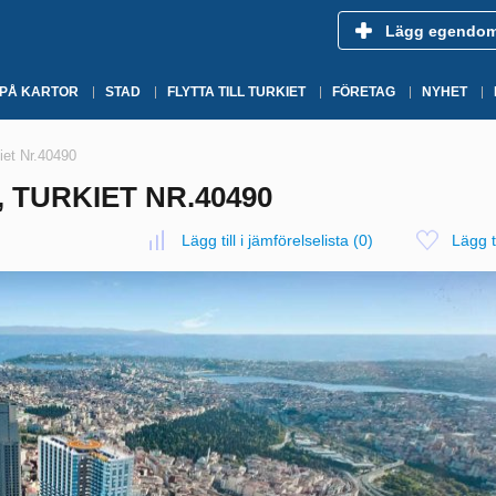
Lägg egendo
 PÅ KARTOR
STAD
FLYTTA TILL TURKIET
FÖRETAG
NYHET
iet Nr.40490
 TURKIET NR.40490
Lägg till i jämförelselista
(
0
)
Lägg ti