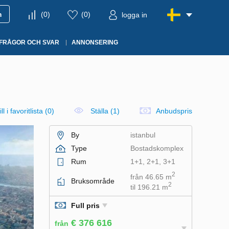
m
(
0
)
(
0
)
logga in
FRÅGOR OCH SVAR
ANNONSERING
ll i favoritlista
(
0
)
Ställa (1)
Anbudspris
By
istanbul
Type
Bostadskomplex
Rum
1+1, 2+1, 3+1
2
från 46.65 m
Bruksområde
2
til 196.21 m
Full pris
€ 376 616
från