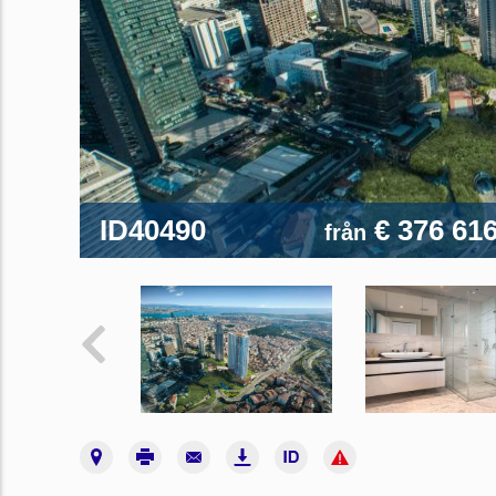
ID40490
€ 376 61
från