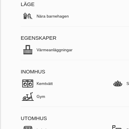
LÄGE
Nära barnehagen
EGENSKAPER
Värmeanläggningar
INOMHUS
Kemtvätt
S
Gym
UTOMHUS