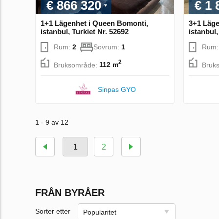
€ 866 320
€ 1 
1+1 Lägenhet i Queen Bomonti,
3+1 Läge
istanbul, Turkiet Nr. 52692
istanbul,
Rum:
2
Sovrum:
1
Rum
2
Bruksområde:
112 m
Bruk
Sinpas GYO
1 - 9 av 12
1
2
FRÅN BYRÅER
Sorter etter
Popularitet