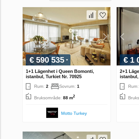
€ 590 535
€ 1 
1+1 Lägenhet i Queen Bomonti,
2+1 Läge
istanbul, Turkiet Nr. 70925
istanbul,
Rum:
2
Sovrum:
1
Rum
2
Bruksområde:
88 m
Bruk
Motto Turkey