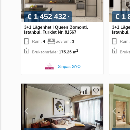
€ 1 452 432
€ 1 
3+1 Lägenhet i Queen Bomonti,
3+1 Läge
istanbul, Turkiet Nr. 81567
istanbul,
Rum:
4
Sovrum:
3
Rum
2
Bruksområde:
175.25 m
Bruk
Sinpas GYO