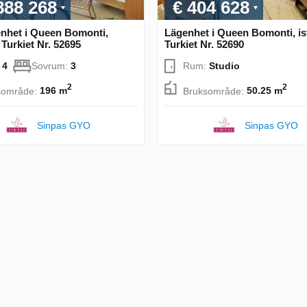
888 268
€ 404 628
nhet i Queen Bomonti,
Lägenhet i Queen Bomonti, is
 Turkiet Nr. 52695
Turkiet Nr. 52690
:
4
Sovrum:
3
Rum:
Studio
2
2
sområde:
196 m
Bruksområde:
50.25 m
Sinpas GYO
Sinpas GYO