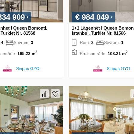
834 909
€ 984 049
nhet i Queen Bomonti,
1+1 Lägenhet i Queen Bomont
 Turkiet Nr. 81568
istanbul, Turkiet Nr. 81566
:
4
Sovrum:
3
Rum:
2
Sovrum:
1
2
2
sområde:
195.23 m
Bruksområde:
108.21 m
Sinpas GYO
Sinpas GYO