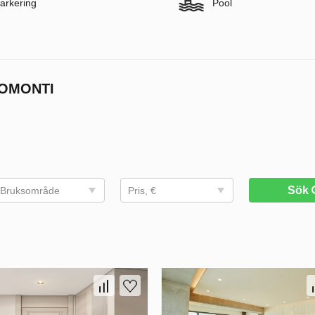
arkering
Pool
BOMONTI
Sök
Bruksområde
Pris, €