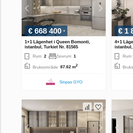
€ 668 400
€ 1 
1+1 Lägenhet i Queen Bomonti,
4+1 Läge
istanbul, Turkiet Nr. 81565
istanbul,
Rum:
2
Sovrum:
1
Rum
2
Bruksområde:
87.62 m
Bruk
Sinpas GYO