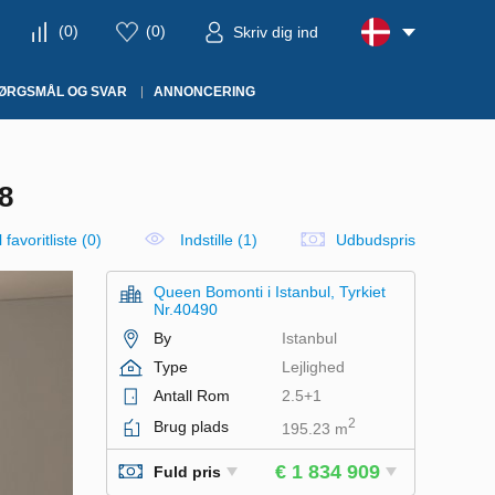
(
0
)
(
0
)
Skriv dig ind
ØRGSMÅL OG SVAR
ANNONCERING
8
il favoritliste
(
0
)
Indstille (1)
Udbudspris
Queen Bomonti i Istanbul, Tyrkiet
Nr.40490
By
Istanbul
Type
Lejlighed
Antall Rom
2.5+1
2
Brug plads
195.23 m
€ 1 834 909
Fuld pris