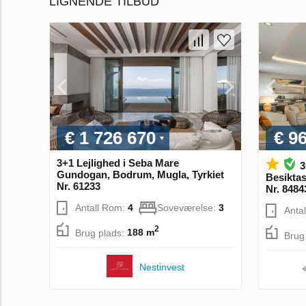
LIGNENDE TILBUD
€ 1 726 670
€ 9
3+1 Lejlighed i Seba Mare
3
Gundogan, Bodrum, Mugla, Tyrkiet
Besiktas
Nr. 61233
Nr. 8484
Antall Rom:
4
Soveværelse:
3
Anta
2
Brug plads:
188 m
Brug
Nestinvest