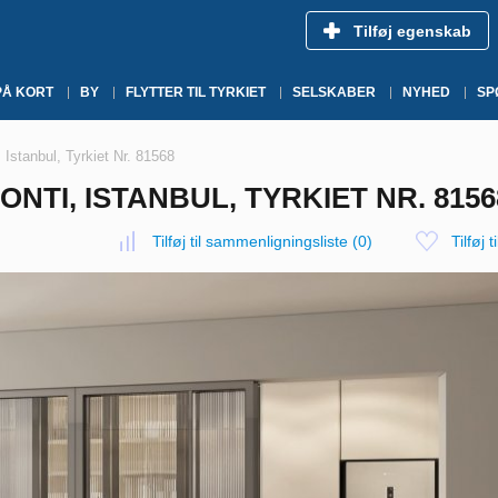
Tilføj egenskab
PÅ KORT
BY
FLYTTER TIL TYRKIET
SELSKABER
NYHED
SP
Istanbul, Tyrkiet Nr. 81568
NTI, ISTANBUL, TYRKIET NR. 8156
Tilføj til sammenligningsliste
(
0
)
Tilføj t