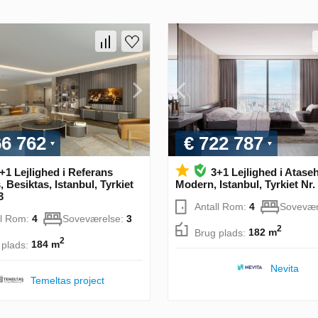
66 762
€ 722 787
+1 Lejlighed i Referans
3+1 Lejlighed i Ataseh
, Besiktas, Istanbul, Tyrkiet
Modern, Istanbul, Tyrkiet Nr.
3
Antall Rom:
4
Sovevær
ll Rom:
4
Soveværelse:
3
2
Brug plads:
182 m
2
 plads:
184 m
Nevita
Temeltas project