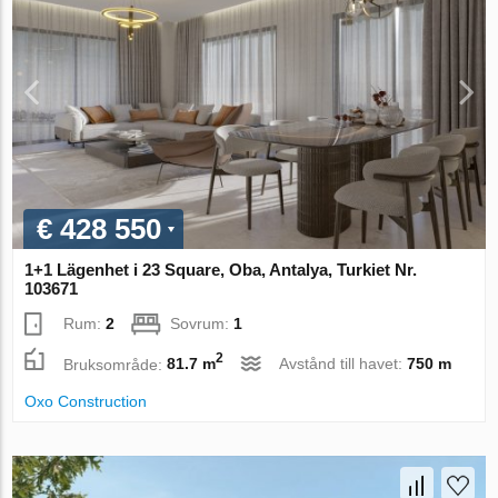
€ 428 550
1+1 Lägenhet i 23 Square, Oba, Antalya, Turkiet Nr.
103671
Rum:
2
Sovrum:
1
2
Bruksområde:
81.7 m
Avstånd till havet:
750 m
Oxo Construction