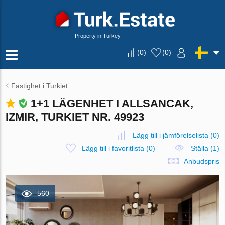
Property in Turkey
(
0
)
(
0
)
Fastighet i Turkiet
1+1 LÄGENHET I ALLSANCAK,
IZMIR, TURKIET NR. 49923
Lägg till i jämförelselista
(
0
)
Lägg till i favoritlista
(
0
)
Ställa (1)
Anbudspris
560