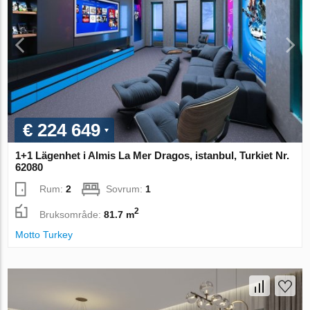
€ 224 649
1+1 Lägenhet i Almis La Mer Dragos, istanbul, Turkiet Nr.
62080
Rum:
2
Sovrum:
1
2
Bruksområde:
81.7 m
Motto Turkey