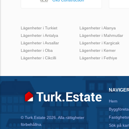
Lägenheter i Turkiet
Lägenheter i Alanya
Lägenheter i Antalya
Lägenheter i Mahmutlar
Lägenheter i Avsallar
Lägenheter i Kargicak
Lägenheter i Oba
Lägenheter i Kemer
Lägenheter i Cikcilli
Lägenheter i Fethiye
NAVIGE
Hem
Byggföreta
Fastighets
© Turk.Estate 2026. Alla rättigheter
förbehållna.
Sök på kar