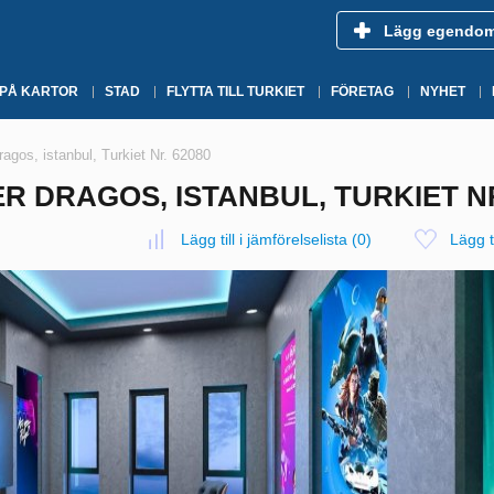
Lägg egendo
 PÅ KARTOR
STAD
FLYTTA TILL TURKIET
FÖRETAG
NYHET
agos, istanbul, Turkiet Nr. 62080
ER DRAGOS, ISTANBUL, TURKIET NR
Lägg till i jämförelselista
(
0
)
Lägg ti