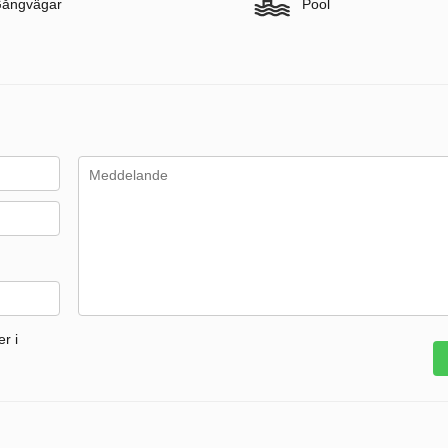
ångvägar
Pool
r i