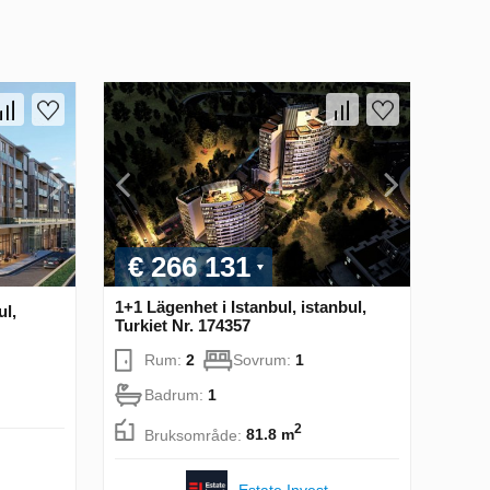
€ 266 131
1+1 Lägenhet i Istanbul, istanbul,
ul,
Turkiet Nr. 174357
Rum:
2
Sovrum:
1
Badrum:
1
2
Bruksområde:
81.8 m
Estate Invest