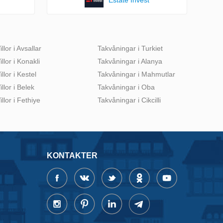
illor i Avsallar
Takvåningar i Turkiet
illor i Konakli
Takvåningar i Alanya
illor i Kestel
Takvåningar i Mahmutlar
illor i Belek
Takvåningar i Oba
illor i Fethiye
Takvåningar i Cikcilli
KONTAKTER