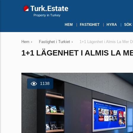
Property in Turkey
HEM
FASTIGHET
HYRA
SÖK
Hem
›
Fastighet i Turkiet
›
1+1 Lägenhet i Almis La Mer Dr
1+1 LÄGENHET I ALMIS LA M
1138