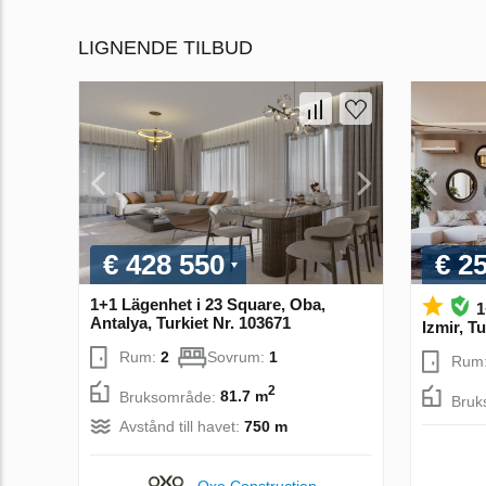
LIGNENDE TILBUD
€ 428 550
€ 2
1+1 Lägenhet i 23 Square, Oba,
1
Antalya, Turkiet Nr. 103671
Izmir, T
Rum:
2
Sovrum:
1
Rum
2
Bruksområde:
81.7 m
Bruk
Avstånd till havet:
750 m
Oxo Construction