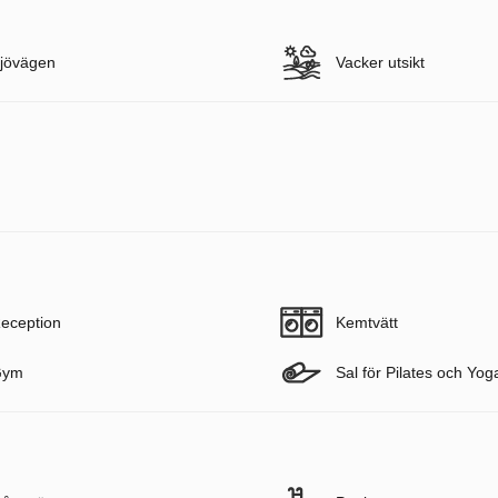
jövägen
Vacker utsikt
eception
Kemtvätt
Gym
Sal för Pilates och Yog