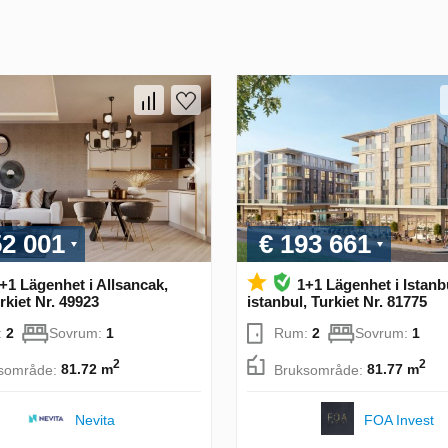
52 001
€ 193 661
+1 Lägenhet i Allsancak,
1+1 Lägenhet i Istanb
urkiet Nr. 49923
istanbul, Turkiet Nr. 81775
:
2
Sovrum:
1
Rum:
2
Sovrum:
1
2
2
sområde:
81.72 m
Bruksområde:
81.77 m
Nevita
FOA Invest