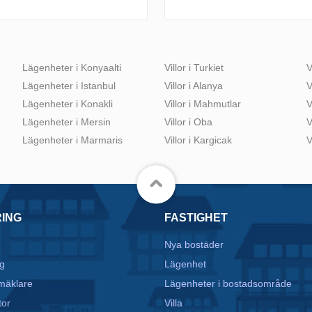
Lägenheter i Konyaalti
Villor i Turkiet
V
Lägenheter i Istanbul
Villor i Alanya
V
Lägenheter i Konakli
Villor i Mahmutlar
V
Lägenheter i Mersin
Villor i Oba
V
Lägenheter i Marmaris
Villor i Kargicak
V
RING
FASTIGHET
Nya bostäder
g
Lägenhet
mäklare
Lägenheter i bostadsområde
tor
Villa