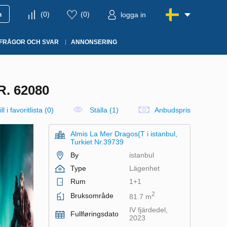
m
(
0
)
(
0
)
logga in
FRÅGOR OCH SVAR
ANNONSERING
. 62080
ll i favoritlista
(
0
)
Ställa (1)
Anbudspris
Almis La Mer Dragos{T i istanbul,
Turkiet Nr.39739
By
istanbul
Type
Lägenhet
Rum
1+1
2
Bruksområde
81.7 m
IV fjärdedel,
Fullføringsdato
2023