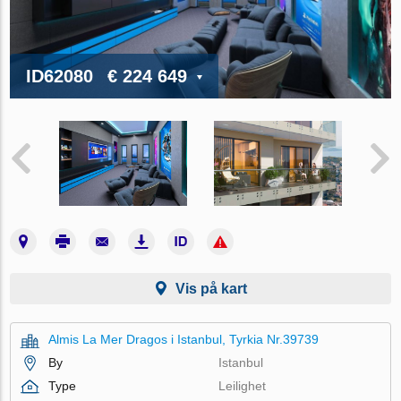
ID62080
€ 224 649
Vis på kart
Almis La Mer Dragos i Istanbul, Tyrkia Nr.39739
By
Istanbul
Type
Leilighet