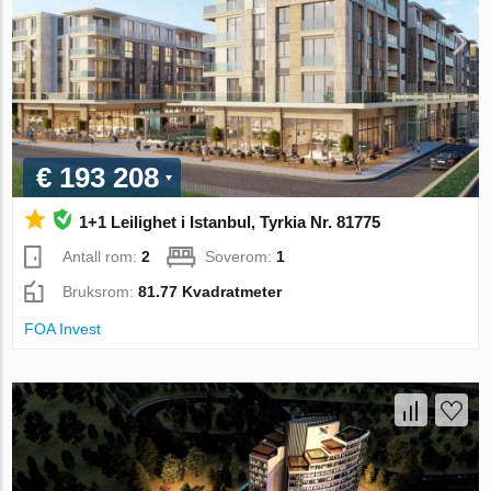
€ 193 208
1+1 Leilighet i Istanbul, Tyrkia Nr. 81775
Antall rom:
2
Soverom:
1
Bruksrom:
81.77 Kvadratmeter
FOA Invest