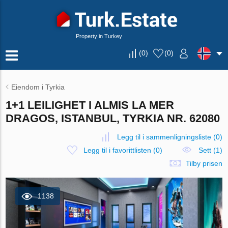
Property in Turkey
(
0
)
(
0
)
Eiendom i Tyrkia
1+1 LEILIGHET I ALMIS LA MER
DRAGOS, ISTANBUL, TYRKIA NR. 62080
Legg til i sammenligningsliste
(
0
)
Legg til i favorittlisten
(
0
)
Sett (1)
Tilby prisen
1138