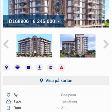
ID168906
€ 245 000
Visa på kartan
By
Gazipasa
Type
Takvåning
Rum
2+1