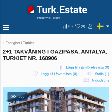
Property in Turkey
(
0
)
(
0
)
Fastighet i Turkiet
2+1 TAKVÅNING I GAZIPASA, ANTALYA,
TURKIET NR. 168906
Lägg till i jämförelselista
(
0
)
Lägg till i favoritlista
(
0
)
Ställa (1)
Anbudspris
366