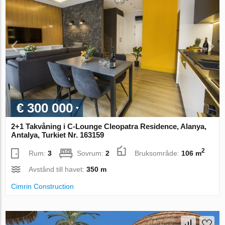
€ 300 000
2+1 Takvåning i C-Lounge Cleopatra Residence, Alanya,
Antalya, Turkiet Nr. 163159
2
Rum:
3
Sovrum:
2
Bruksområde:
106 m
Avstånd till havet:
350 m
Cimrin Construction