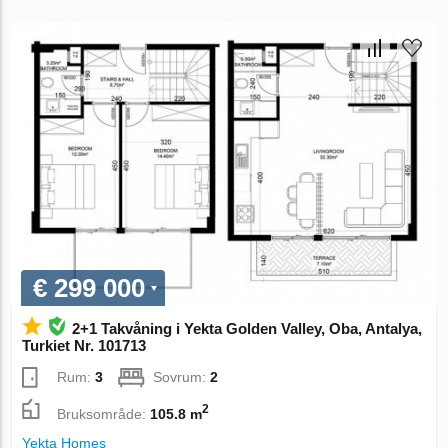
€ 299 000
2+1 Takvåning i Yekta Golden Valley, Oba, Antalya,
Turkiet Nr. 101713
Rum:
3
Sovrum:
2
2
Bruksområde:
105.8 m
Yekta Homes