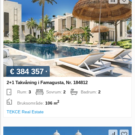
€ 384 357
2+1 Takvåning i Famagusta, Nr. 184812
Rum:
3
Sovrum:
2
Badrum:
2
2
Bruksområde:
106 m
TEKCE Real Estate