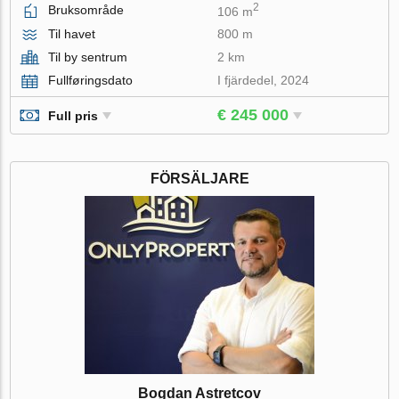
2
Bruksområde
106 m
Til havet
800 m
Til by sentrum
2 km
Fullføringsdato
I fjärdedel, 2024
€ 245 000
Full pris
FÖRSÄLJARE
Bogdan Astretcov