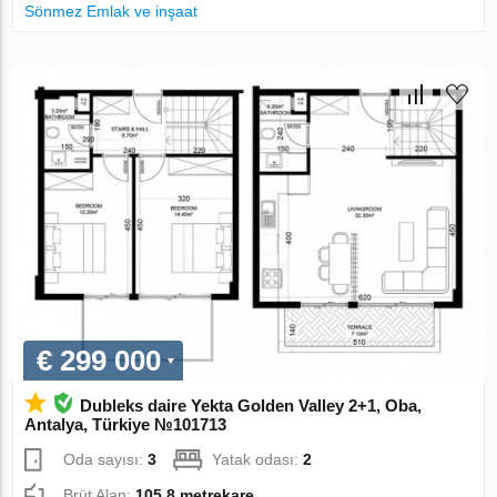
Sönmez Emlak ve inşaat
€ 299 000
Dubleks daire Yekta Golden Valley 2+1, Oba,
Antalya, Türkiye №101713
Oda sayısı:
3
Yatak odası:
2
Brüt Alan:
105.8 metrekare