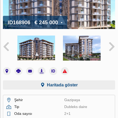
ID168906
€ 245 000
Haritada göster
Şehir
Gazipaşa
Tip
Dubleks daire
Oda sayısı
2+1