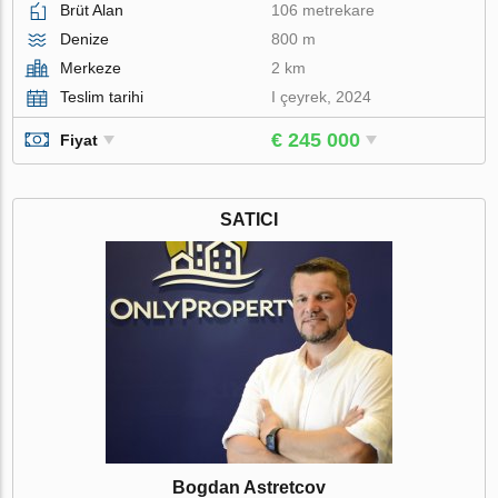
Brüt Alan
106 metrekare
Denize
800 m
Merkeze
2 km
Teslim tarihi
I çeyrek, 2024
€ 245 000
Fiyat
SATICI
Bogdan Astretcov