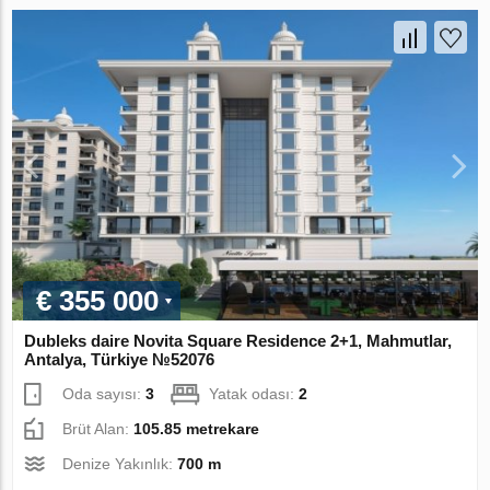
€ 355 000
Dubleks daire Novita Square Residence 2+1, Mahmutlar,
Antalya, Türkiye №52076
Oda sayısı:
3
Yatak odası:
2
Brüt Alan:
105.85 metrekare
Denize Yakınlık:
700 m