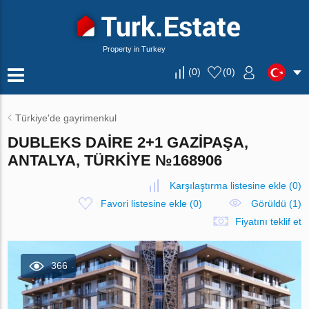
Property in Turkey
(
0
)
(
0
)
Türkiye'de gayrimenkul
DUBLEKS DAIRE 2+1 GAZIPAŞA,
ANTALYA, TÜRKIYE №168906
Karşılaştırma listesine ekle
(
0
)
Favori listesine ekle
(
0
)
Görüldü (1)
Fiyatını teklif et
366