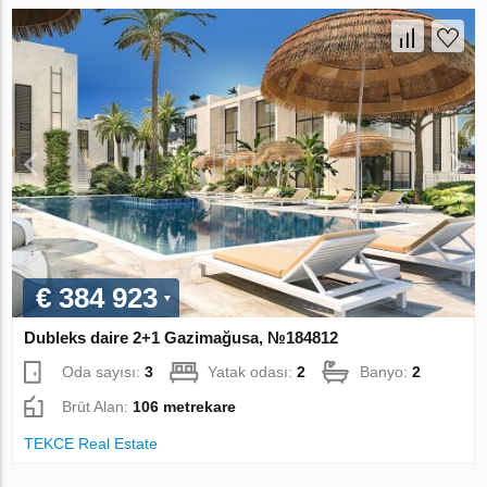
€ 384 923
Dubleks daire 2+1 Gazimağusa, №184812
Oda sayısı:
3
Yatak odası:
2
Banyo:
2
Brüt Alan:
106 metrekare
TEKCE Real Estate