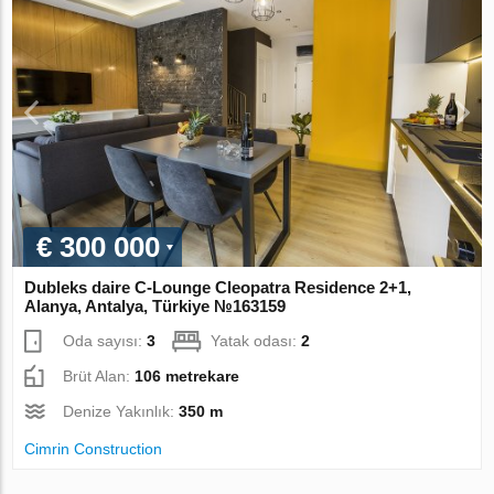
€ 300 000
Dubleks daire C-Lounge Cleopatra Residence 2+1,
Alanya, Antalya, Türkiye №163159
Oda sayısı:
3
Yatak odası:
2
Brüt Alan:
106 metrekare
Denize Yakınlık:
350 m
Cimrin Construction