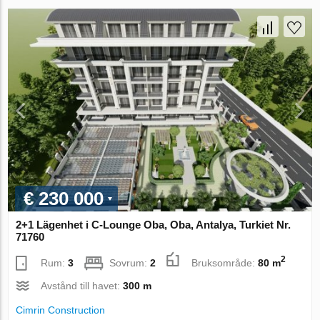
€ 230 000
2+1 Lägenhet i C-Lounge Oba, Oba, Antalya, Turkiet Nr.
71760
2
Rum:
3
Sovrum:
2
Bruksområde:
80 m
Avstånd till havet:
300 m
Cimrin Construction