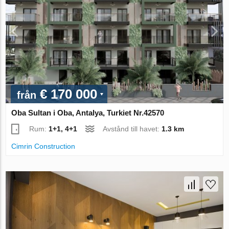
€ 170 000
från
Oba Sultan i Oba, Antalya, Turkiet Nr.42570
Rum:
1+1, 4+1
Avstånd till havet:
1.3 km
Cimrin Construction