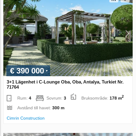
€ 390 000
3+1 Lägenhet i C-Lounge Oba, Oba, Antalya, Turkiet Nr.
71764
2
Rum:
4
Sovrum:
3
Bruksområde:
178 m
Avstånd till havet:
300 m
Cimrin Construction