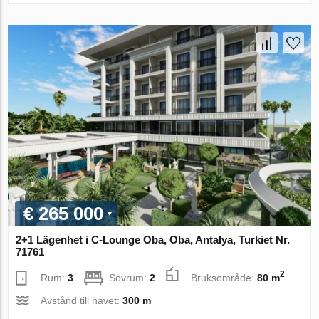
€ 265 000
2+1 Lägenhet i C-Lounge Oba, Oba, Antalya, Turkiet Nr.
71761
2
Rum:
3
Sovrum:
2
Bruksområde:
80 m
Avstånd till havet:
300 m