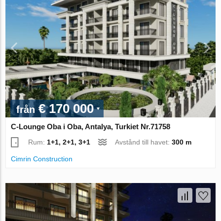
€ 170 000
från
C-Lounge Oba i Oba, Antalya, Turkiet Nr.71758
Rum:
1+1, 2+1, 3+1
Avstånd till havet:
300 m
Cimrin Construction