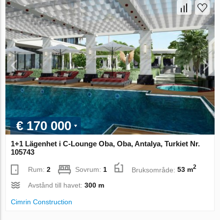
€ 170 000
1+1 Lägenhet i C-Lounge Oba, Oba, Antalya, Turkiet Nr.
105743
2
Rum:
2
Sovrum:
1
Bruksområde:
53 m
Avstånd till havet:
300 m
Cimrin Construction