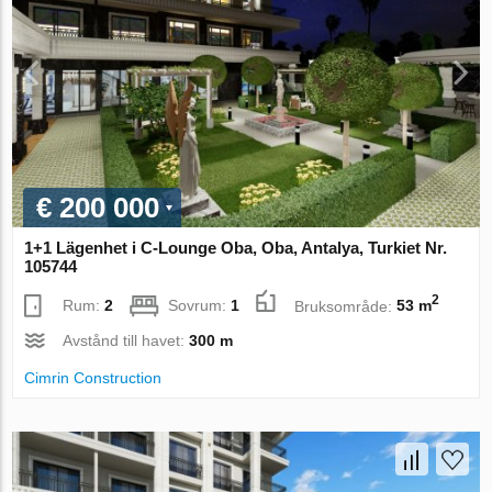
€ 200 000
1+1 Lägenhet i C-Lounge Oba, Oba, Antalya, Turkiet Nr.
105744
2
Rum:
2
Sovrum:
1
Bruksområde:
53 m
Avstånd till havet:
300 m
Cimrin Construction