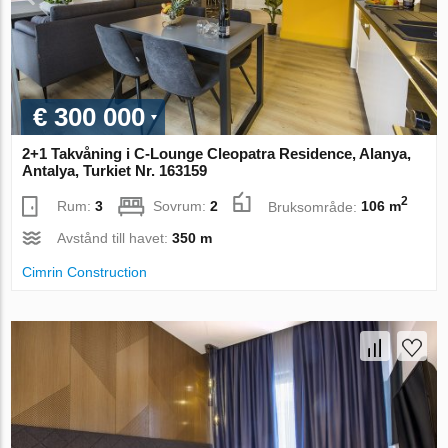
€ 300 000
2+1 Takvåning i C-Lounge Cleopatra Residence, Alanya,
Antalya, Turkiet Nr. 163159
2
Rum:
3
Sovrum:
2
Bruksområde:
106 m
Avstånd till havet:
350 m
Cimrin Construction