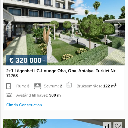
€ 320 000
2+1 Lägenhet i C-Lounge Oba, Oba, Antalya, Turkiet Nr.
71763
2
Rum:
3
Sovrum:
2
Bruksområde:
122 m
Avstånd till havet:
300 m
Cimrin Construction