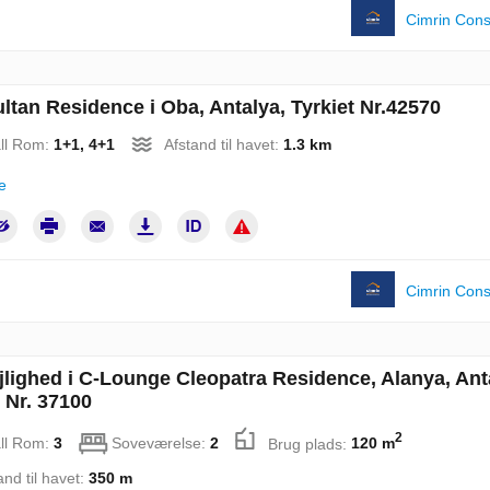
Cimrin Cons
ltan Residence i Oba, Antalya, Tyrkiet Nr.42570
ll Rom:
1+1, 4+1
Afstand til havet:
1.3 km
e
Cimrin Cons
jlighed i C-Lounge Cleopatra Residence, Alanya, Ant
t Nr. 37100
2
ll Rom:
3
Soveværelse:
2
Brug plads:
120 m
and til havet:
350 m