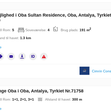
jlighed i Oba Sultan Residence, Oba, Antalya, Tyrkiet
0
2
ll Rom:
5
Soveværelse:
4
Brug plads:
191 m
and til havet:
1.3 km
e
Cimrin Cons
ge Oba i Oba, Antalya, Tyrkiet Nr.71758
ll Rom:
1+1, 2+1, 3+1
Afstand til havet:
300 m
e