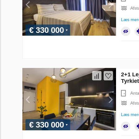
Afst
Læs mer
€ 330 000
2+1 Le
Tyrkie
Anta
Afst
Læs mer
€ 330 000