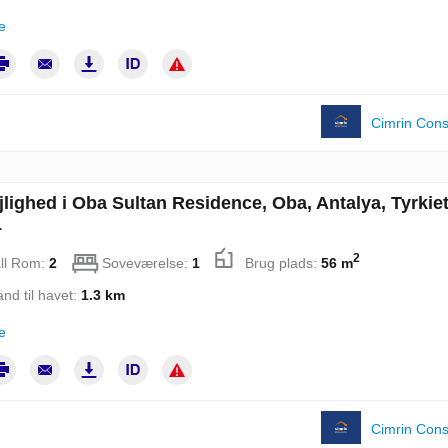
e
Cimrin Cons
jlighed i Oba Sultan Residence, Oba, Antalya, Tyrkiet
1
2
ll Rom:
2
Soveværelse:
1
Brug plads:
56 m
and til havet:
1.3 km
e
Cimrin Cons