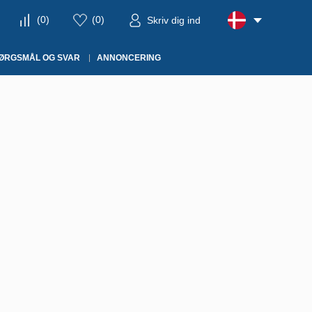
(
0
)
(
0
)
Skriv dig ind
ØRGSMÅL OG SVAR
ANNONCERING