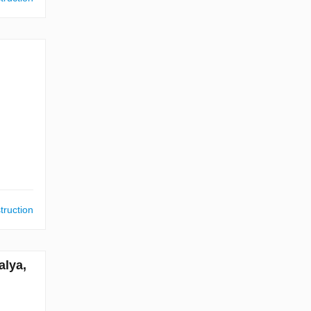
truction
alya,