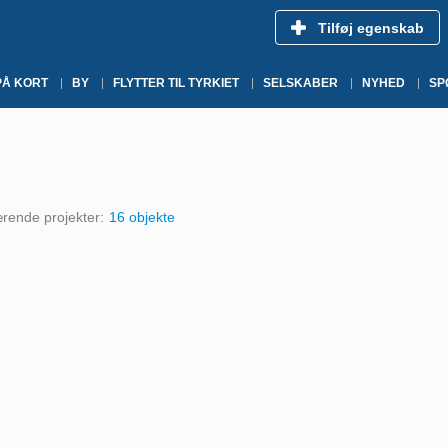
Tilføj egenskab
PÅ KORT
BY
FLYTTER TIL TYRKIET
SELSKABER
NYHED
SP
rende projekter:
16 objekte