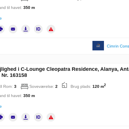
and til havet:
350 m
e
Cimrin Cons
jlighed i C-Lounge Cleopatra Residence, Alanya, Ant
t Nr. 163158
2
ll Rom:
3
Soveværelse:
2
Brug plads:
120 m
and til havet:
350 m
e