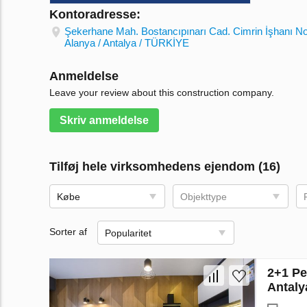
Kontoradresse:
Şekerhane Mah. Bostancıpınarı Cad. Cimrin İşhanı N
Alanya / Antalya / TÜRKİYE
Anmeldelse
Leave your review about this construction company.
Skriv anmeldelse
Tilføj hele virksomhedens ejendom (16)
Købe
Objekttype
Sorter af
Popularitet
2+1 Pe
Antaly