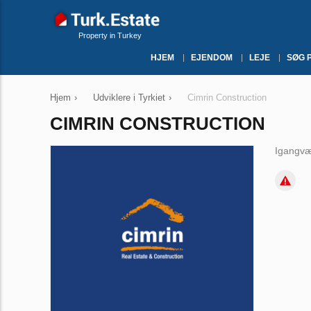
Property in Turkey
HJEM
EJENDOM
LEJE
SØG 
Hjem
›
Udviklere i Tyrkiet
›
Cimrin Construction
CIMRIN CONSTRUCTION
Igangvæ