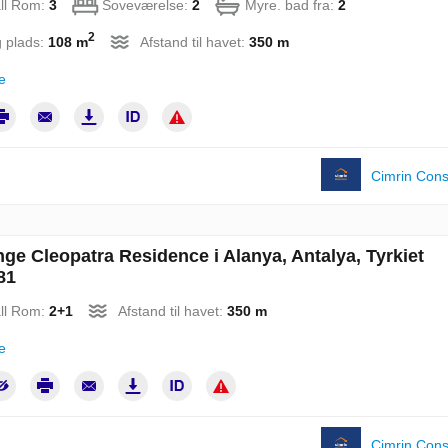
ll Rom:
3
Soveværelse:
2
Myre. bad fra:
2
2
 plads:
108 m
Afstand til havet:
350 m
e
Cimrin Cons
ge Cleopatra Residence i Alanya, Antalya, Tyrkiet
81
ll Rom:
2+1
Afstand til havet:
350 m
e
Cimrin Cons