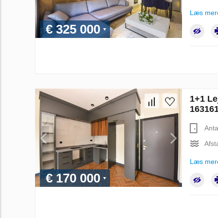
Læs mer
€ 325 000
1+1 Le
16316
Anta
Afst
Læs mer
€ 170 000