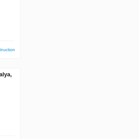
truction
alya,