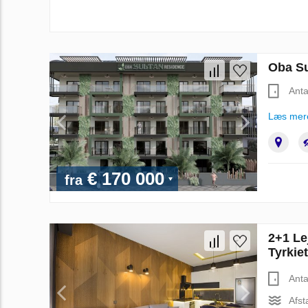
Oba Su
Anta
Læs mer
€ 170 000
fra
2+1 Le
Tyrkie
Anta
Afst