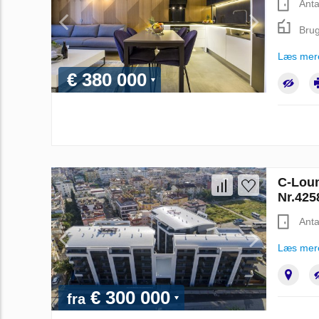
Anta
Brug
Læs mer
€ 380 000
C-Loun
Nr.425
Anta
Læs mer
€ 300 000
fra