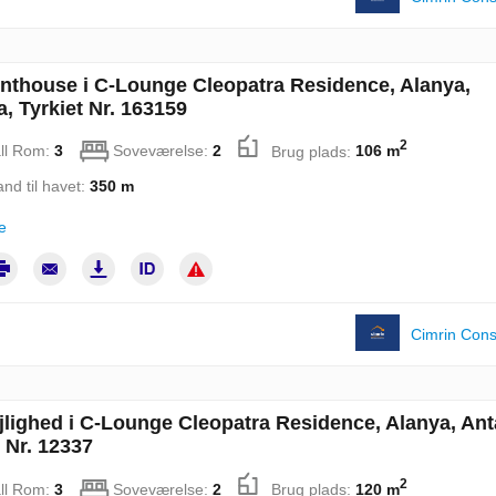
nthouse i C-Lounge Cleopatra Residence, Alanya,
a, Tyrkiet Nr. 163159
2
ll Rom:
3
Soveværelse:
2
Brug plads:
106 m
and til havet:
350 m
e
Cimrin Cons
jlighed i C-Lounge Cleopatra Residence, Alanya, Ant
t Nr. 12337
2
ll Rom:
3
Soveværelse:
2
Brug plads:
120 m