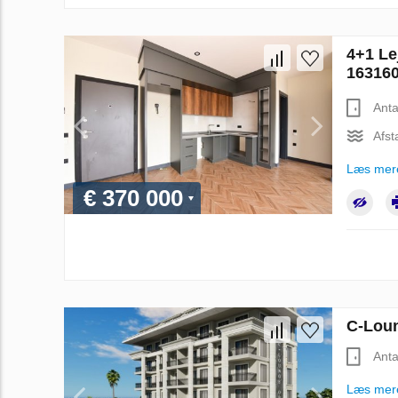
4+1 Le
16316
Anta
Afst
Læs mer
€ 370 000
C-Loun
Anta
Læs mer