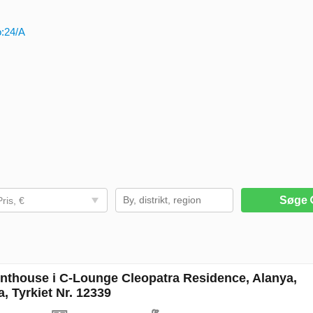
o:24/A
Søge
Pris, €
nthouse i C-Lounge Cleopatra Residence, Alanya,
a, Tyrkiet Nr. 12339