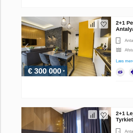
2+1 Pe
Antaly
Anta
Afst
Læs mer
€ 300 000
2+1 Le
Tyrkie
Anta