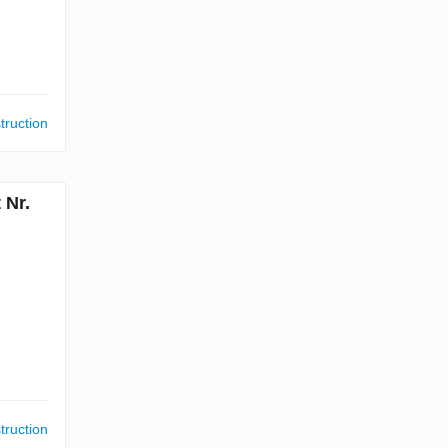
truction
 Nr.
truction