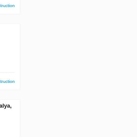
truction
truction
alya,