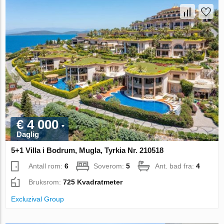
€ 4 000
Daglig
5+1 Villa i Bodrum, Mugla, Tyrkia Nr. 210518
Antall rom:
6
Soverom:
5
Ant. bad fra:
4
Bruksrom:
725 Kvadratmeter
Excluzival Group