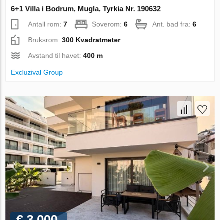
6+1 Villa i Bodrum, Mugla, Tyrkia Nr. 190632
Antall rom:
7
Soverom:
6
Ant. bad fra:
6
Bruksrom:
300 Kvadratmeter
Avstand til havet:
400 m
Excluzival Group
€ 3 000