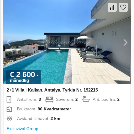
€ 2 600
månedlig
2+1 Villa i Kalkan, Antalya, Tyrkia Nr. 192215
Antall rom:
3
Soverom:
2
Ant. bad fra:
2
Bruksrom:
90 Kvadratmeter
Avstand til havet:
2 km
Excluzival Group