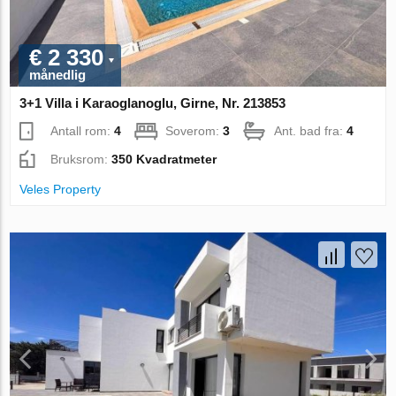
€ 2 330
månedlig
3+1 Villa i Karaoglanoglu, Girne, Nr. 213853
Antall rom:
4
Soverom:
3
Ant. bad fra:
4
Bruksrom:
350 Kvadratmeter
Veles Property