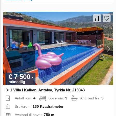
€ 7 500
månedlig
3+1 Villa i Kalkan, Antalya, Tyrkia Nr. 215943
Antall rom:
4
Soverom:
3
Ant. bad fra:
3
Bruksrom:
130 Kvadratmeter
Avstand til havet:
750 m