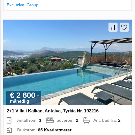
Excluzival Group
€ 2 600
månedlig
2+1 Villa i Kalkan, Antalya, Tyrkia Nr. 192216
Antall rom:
3
Soverom:
2
Ant. bad fra:
2
Bruksrom:
85 Kvadratmeter