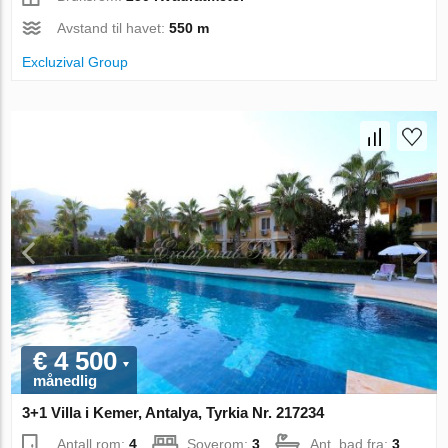
Avstand til havet:
550 m
Excluzival Group
€ 4 500
månedlig
3+1 Villa i Kemer, Antalya, Tyrkia Nr. 217234
Antall rom:
4
Soverom:
3
Ant. bad fra:
3