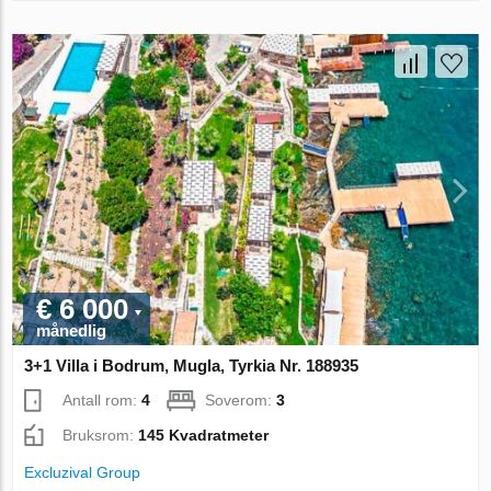
€ 6 000
månedlig
3+1 Villa i Bodrum, Mugla, Tyrkia Nr. 188935
Antall rom:
4
Soverom:
3
Bruksrom:
145 Kvadratmeter
Excluzival Group