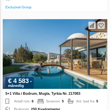
Excluzival Group
€ 4 583
månedlig
5+1 Villa i Bodrum, Mugla, Tyrkia Nr. 217083
Antall rom:
6
Soverom:
5
Ant. bad fra:
5
Bruksrom:
250 Kvadratmeter