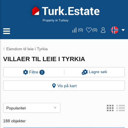
Property in Turkey
(
0
)
(
0
)
Eiendom til leie i Tyrkia
VILLAER TIL LEIE I TYRKIA
Lagre søk
Filtre
3
Vis på kart
Popularitet
188 objekter