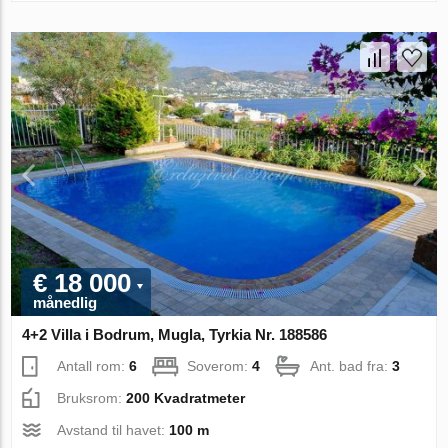
€ 18 000
månedlig
4+2 Villa i Bodrum, Mugla, Tyrkia Nr. 188586
Antall rom:
6
Soverom:
4
Ant. bad fra:
3
Bruksrom:
200 Kvadratmeter
Avstand til havet:
100 m