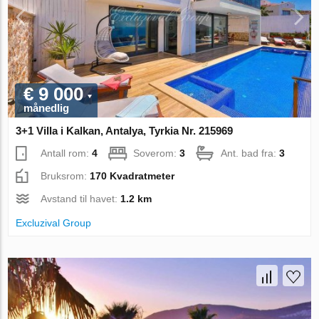
€ 9 000
månedlig
3+1 Villa i Kalkan, Antalya, Tyrkia Nr. 215969
Antall rom:
4
Soverom:
3
Ant. bad fra:
3
Bruksrom:
170 Kvadratmeter
Avstand til havet:
1.2 km
Excluzival Group