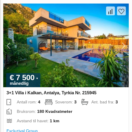
€ 7 500
månedlig
3+1 Villa i Kalkan, Antalya, Tyrkia Nr. 215945
Antall rom:
4
Soverom:
3
Ant. bad fra:
3
Bruksrom:
180 Kvadratmeter
Avstand til havet:
1 km
Excluzival Group