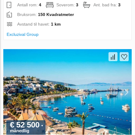
Antall rom:
4
Soverom:
3
Ant. bad fra:
3
Bruksrom:
150 Kvadratmeter
Avstand til havet:
1 km
Excluzival Group
€ 52 500
månedlig