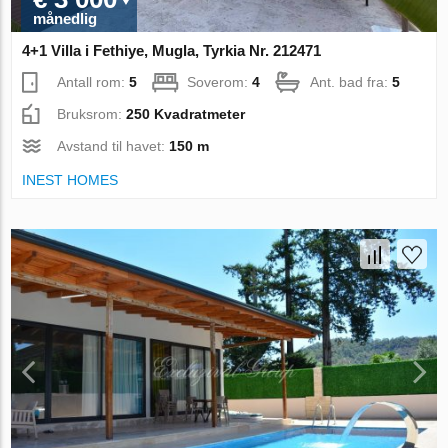
månedlig
4+1 Villa i Fethiye, Mugla, Tyrkia Nr. 212471
Antall rom:
5
Soverom:
4
Ant. bad fra:
5
Bruksrom:
250 Kvadratmeter
Avstand til havet:
150 m
INEST HOMES