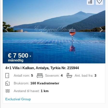
€ 7 500
månedlig
4+1 Villa i Kalkan, Antalya, Tyrkia Nr. 215944
Antall rom:
5
Soverom:
4
Ant. bad fra:
3
Bruksrom:
160 Kvadratmeter
Avstand til havet:
1 km
Excluzival Group