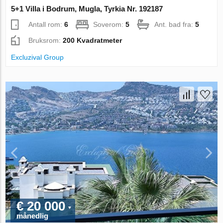
5+1 Villa i Bodrum, Mugla, Tyrkia Nr. 192187
Antall rom:
6
Soverom:
5
Ant. bad fra:
5
Bruksrom:
200 Kvadratmeter
Excluzival Group
€ 20 000
månedlig