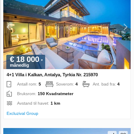
€ 18 000
månedlig
4+1 Villa i Kalkan, Antalya, Tyrkia Nr. 215970
Antall rom:
5
Soverom:
4
Ant. bad fra:
4
Bruksrom:
150 Kvadratmeter
Avstand til havet:
1 km
Excluzival Group