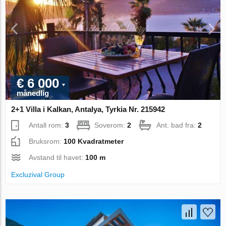
€ 6 000
månedlig
2+1 Villa i Kalkan, Antalya, Tyrkia Nr. 215942
Antall rom:
3
Soverom:
2
Ant. bad fra:
2
Bruksrom:
100 Kvadratmeter
Avstand til havet:
100 m
Excluzival Group