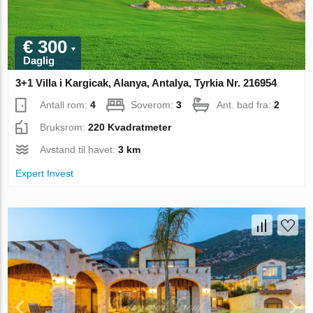
€ 300
Daglig
3+1 Villa i Kargicak, Alanya, Antalya, Tyrkia Nr. 216954
Antall rom:
4
Soverom:
3
Ant. bad fra:
2
Bruksrom:
220 Kvadratmeter
Avstand til havet:
3 km
Expert Invest