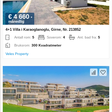
€ 4 660
månedlig
4+1 Villa i Karaoglanoglu, Girne, Nr. 213852
Antall rom:
5
Soverom:
4
Ant. bad fra:
5
Bruksrom:
300 Kvadratmeter
Veles Property