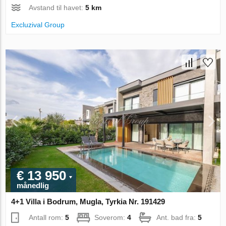
Avstand til havet:
5 km
Excluzival Group
€ 13 950
månedlig
4+1 Villa i Bodrum, Mugla, Tyrkia Nr. 191429
Antall rom:
5
Soverom:
4
Ant. bad fra:
5