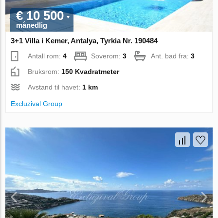
€ 10 500
månedlig
3+1 Villa i Kemer, Antalya, Tyrkia Nr. 190484
Antall rom:
4
Soverom:
3
Ant. bad fra:
3
Bruksrom:
150 Kvadratmeter
Avstand til havet:
1 km
Excluzival Group