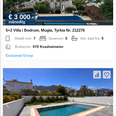
€ 3 000
månedlig
5+2 Villa i Bodrum, Mugla, Tyrkia Nr. 212276
Antall rom:
7
Soverom:
5
Ant. bad fra:
5
Bruksrom:
470 Kvadratmeter
Excluzival Group