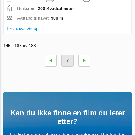
Bruksrom:
200 Kvadratmeter
Avstand til havet:
500 m
Excluzival Group
145 - 168 av 188
7
Kan du ikke finne en film du leter
etter?
La din forespørsel og de beste meglerne vil hjelpe deg