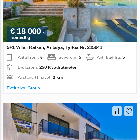
€ 18 000
månedlig
5+1 Villa i Kalkan, Antalya, Tyrkia Nr. 215941
Antall rom:
6
Soverom:
5
Ant. bad fra:
5
Bruksrom:
250 Kvadratmeter
Avstand til havet:
2 km
Excluzival Group