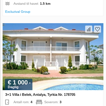
Avstand til havet:
1.5 km
Excluzival Group
€ 1 000
Daglig
3+1 Villa i Belek, Antalya, Tyrkia Nr. 178705
Antall rom:
4
Soverom:
3