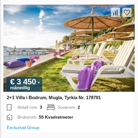
€ 3 450
månedlig
2+1 Villa i Bodrum, Mugla, Tyrkia Nr. 178791
Antall rom:
3
Soverom:
2
Bruksrom:
55 Kvadratmeter
Excluzival Group