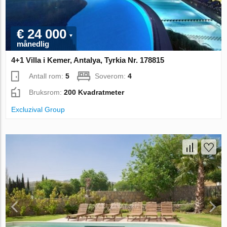
€ 24 000
månedlig
4+1 Villa i Kemer, Antalya, Tyrkia Nr. 178815
Antall rom:
5
Soverom:
4
Bruksrom:
200 Kvadratmeter
Excluzival Group