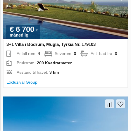
€ 6 700
månedlig
3+1 Villa i Bodrum, Mugla, Tyrkia Nr. 179103
Antall rom:
4
Soverom:
3
Ant. bad fra:
3
Bruksrom:
200 Kvadratmeter
Avstand til havet:
3 km
Excluzival Group