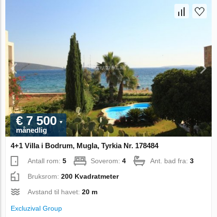
€ 7 500
månedlig
4+1 Villa i Bodrum, Mugla, Tyrkia Nr. 178484
Antall rom:
5
Soverom:
4
Ant. bad fra:
3
Bruksrom:
200 Kvadratmeter
Avstand til havet:
20 m
Excluzival Group