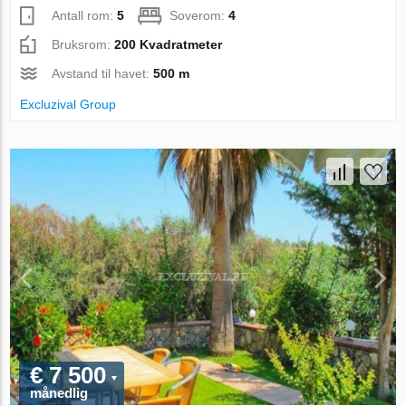
Antall rom:
5
Soverom:
4
Bruksrom:
200 Kvadratmeter
Avstand til havet:
500 m
Excluzival Group
€ 7 500
månedlig