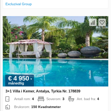
Excluzival Group
€ 4 950
månedlig
3+1 Villa i Kemer, Antalya, Tyrkia Nr. 178839
Antall rom:
4
Soverom:
3
Ant. bad fra:
4
Bruksrom:
150 Kvadratmeter