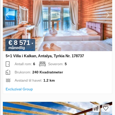
€ 8 571
månedlig
5+1 Villa i Kalkan, Antalya, Tyrkia Nr. 178737
Antall rom:
6
Soverom:
5
Bruksrom:
240 Kvadratmeter
Avstand til havet:
1.2 km
Excluzival Group