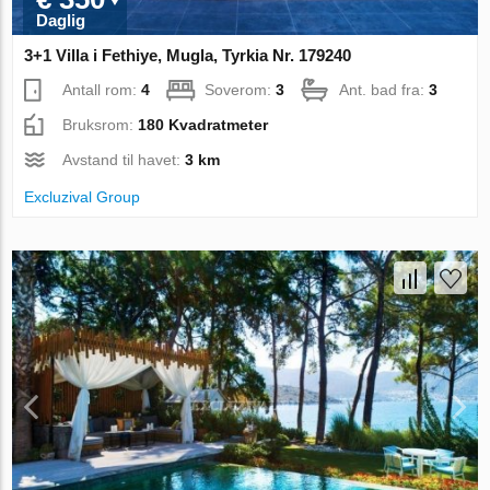
Daglig
3+1 Villa i Fethiye, Mugla, Tyrkia Nr. 179240
Antall rom:
4
Soverom:
3
Ant. bad fra:
3
Bruksrom:
180 Kvadratmeter
Avstand til havet:
3 km
Excluzival Group