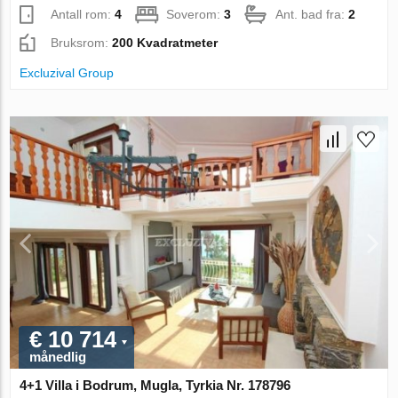
Antall rom:
4
Soverom:
3
Ant. bad fra:
2
Bruksrom:
200 Kvadratmeter
Excluzival Group
€ 10 714
månedlig
4+1 Villa i Bodrum, Mugla, Tyrkia Nr. 178796