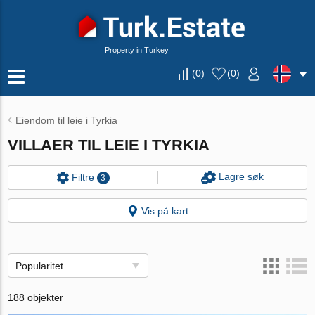
Property in Turkey
(
0
)
(
0
)
Eiendom til leie i Tyrkia
VILLAER TIL LEIE I TYRKIA
Lagre søk
Filtre
3
Vis på kart
Popularitet
188 objekter