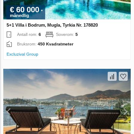
€ 60 000
månedlig
5+1 Villa i Bodrum, Mugla, Tyrkia Nr. 178820
Antall rom:
6
Soverom:
5
Bruksrom:
450 Kvadratmeter
Excluzival Group