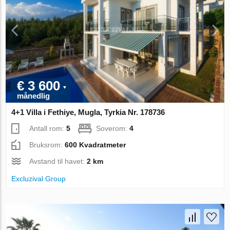
€ 3 600
månedlig
4+1 Villa i Fethiye, Mugla, Tyrkia Nr. 178736
Antall rom:
5
Soverom:
4
Bruksrom:
600 Kvadratmeter
Avstand til havet:
2 km
Excluzival Group