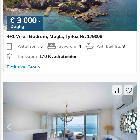
€ 3 000
Daglig
4+1 Villa i Bodrum, Mugla, Tyrkia Nr. 179008
Antall rom:
5
Soverom:
4
Ant. bad fra:
3
Bruksrom:
170 Kvadratmeter
Excluzival Group