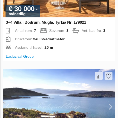
€ 30 000
månedlig
3+4 Villa i Bodrum, Mugla, Tyrkia Nr. 179021
Antall rom:
7
Soverom:
3
Ant. bad fra:
3
Bruksrom:
540 Kvadratmeter
Avstand til havet:
20 m
Excluzival Group