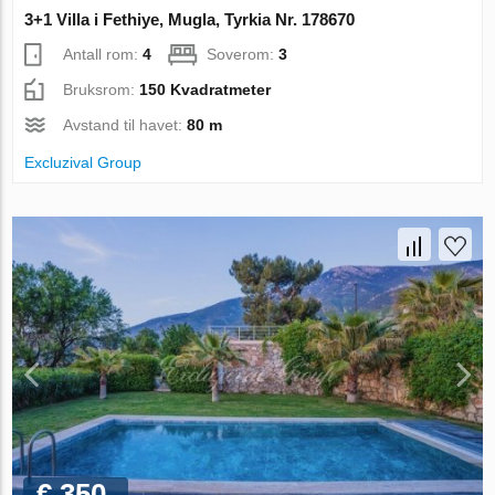
3+1 Villa i Fethiye, Mugla, Tyrkia Nr. 178670
Antall rom:
4
Soverom:
3
Bruksrom:
150 Kvadratmeter
Avstand til havet:
80 m
Excluzival Group
€ 350