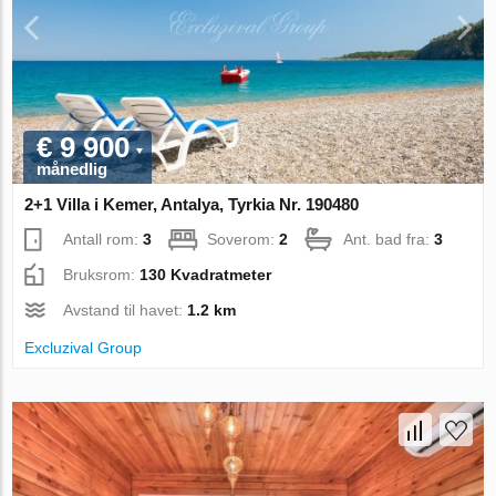
€ 9 900
månedlig
2+1 Villa i Kemer, Antalya, Tyrkia Nr. 190480
Antall rom:
3
Soverom:
2
Ant. bad fra:
3
Bruksrom:
130 Kvadratmeter
Avstand til havet:
1.2 km
Excluzival Group