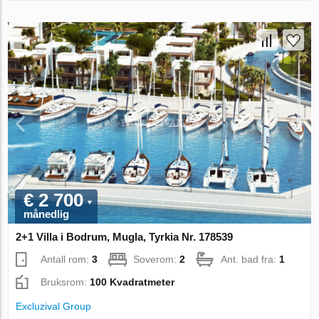
€ 2 700
månedlig
2+1 Villa i Bodrum, Mugla, Tyrkia Nr. 178539
Antall rom:
3
Soverom:
2
Ant. bad fra:
1
Bruksrom:
100 Kvadratmeter
Excluzival Group