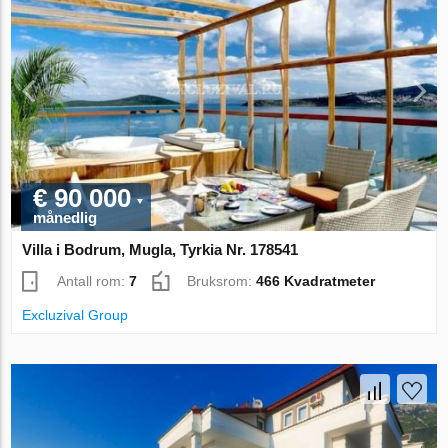
€ 90 000
månedlig
Villa i Bodrum, Mugla, Tyrkia Nr. 178541
Antall rom:
7
Bruksrom:
466 Kvadratmeter
Excluzival Group