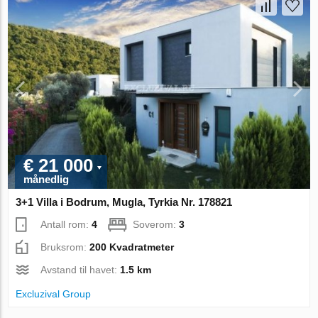
€ 21 000
månedlig
3+1 Villa i Bodrum, Mugla, Tyrkia Nr. 178821
Antall rom:
4
Soverom:
3
Bruksrom:
200 Kvadratmeter
Avstand til havet:
1.5 km
Excluzival Group