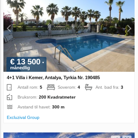
€ 13 500
månedlig
4+1 Villa i Kemer, Antalya, Tyrkia Nr. 190485
Antall rom:
5
Soverom:
4
Ant. bad fra:
3
Bruksrom:
200 Kvadratmeter
Avstand til havet:
300 m
Excluzival Group