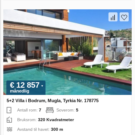
€ 12 857
månedlig
5+2 Villa i Bodrum, Mugla, Tyrkia Nr. 178775
Antall rom:
7
Soverom:
5
Bruksrom:
320 Kvadratmeter
Avstand til havet:
300 m