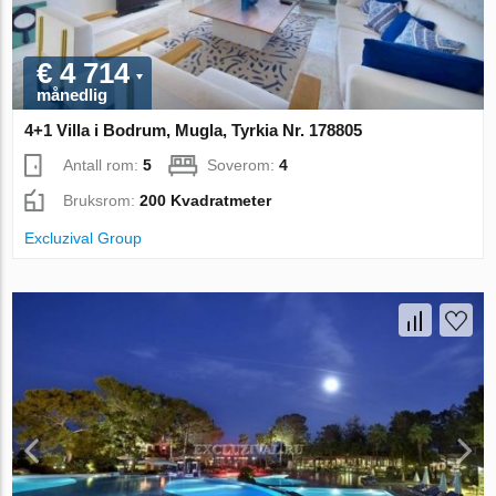
€ 4 714
månedlig
4+1 Villa i Bodrum, Mugla, Tyrkia Nr. 178805
Antall rom:
5
Soverom:
4
Bruksrom:
200 Kvadratmeter
Excluzival Group